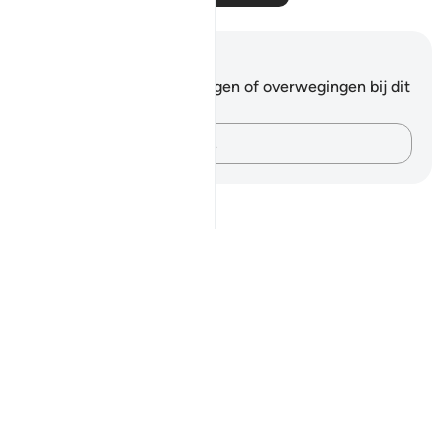
Notities en reflecties
Je hebt geen aantekeningen of overwegingen bij dit
vers.
Leg je gedachten vast…
Notes
placeholders
close