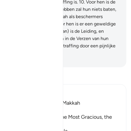
een vernederende bestraffing is.
10
.
Voor hen is de
Hel, en wat zij verricht hebben zal hun niets baten,
noch dat wat zij naast Allah als beschermers
genomen hebben. En voor hen is er een geweldige
bestraffing.
11
.
Deze (Koran) is de Leiding, en
degenen die niet geloven in de Verzen van hun
Heer: voor hen is een bestraffing door een pijnlijke
kwelling.
-
Sofian S. Siregar
Lees Tafsir
Ibn Kathir (Abridged)
Which was revealed in Makkah
بِسْمِ اللَّهِ الرَّحْمَـنِ الرَّحِيمِ
In the Name of Allah, the Most Gracious, the
Most Merciful.