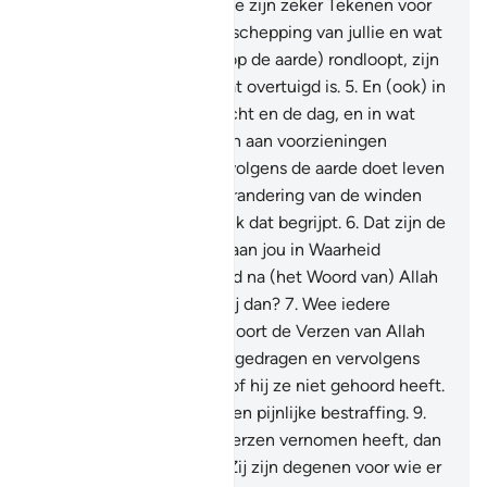
in de hemelen en de aarde zijn zeker Tekenen voor
de gelovigen.
4
.
En in de schepping van jullie en wat
er aan levende wezens (op de aarde) rondloopt, zijn
Tekenen voor een volk dat overtuigd is.
5
.
En (ook) in
de afwisseling van de nacht en de dag, en in wat
Allah heeft neergezonden aan voorzieningen
(regen) waarmee Hij vervolgens de aarde doet leven
na haar dood, en in de verandering van de winden
zijn Tekenen voor een volk dat begrijpt.
6
.
Dat zijn de
Verzen van Allah die Wij aan jou in Waarheid
voordragen. In welk woord na (het Woord van) Allah
en Zijn Verzen geloven zij dan?
7
.
Wee iedere
lasteraar, zondaar.
8
.
Hij hoort de Verzen van Allah
die aan hem worden voorgedragen en vervolgens
blijft hij hoogmoedig, alsof hij ze niet gehoord heeft.
Verkondig hem daarom een pijnlijke bestraffing.
9
.
En als hij iets van Onze Verzen vernomen heeft, dan
drijft hij er de spot mee. Zij zijn degenen voor wie er