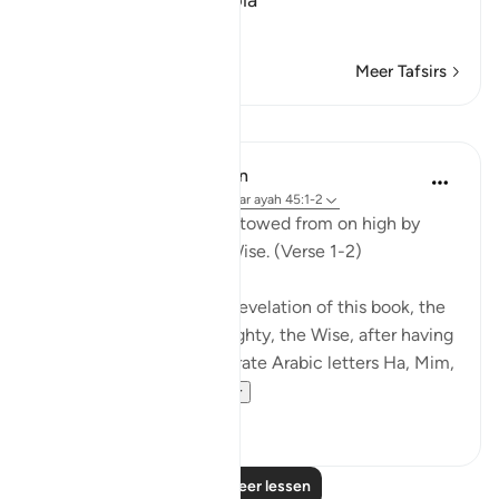
A Directive to contempla
…
Lees meer
Meer Tafsirs
Lessen
In the Shade of the Quran
31 weken geleden
·
Verwijzen naar
ayah 45:1-2
Ha. Mim. This book is bestowed from on high by
God, the Almighty, the Wise. (Verse 1-2)
The surah mentions the revelation of this book, the
Qur'an, by God, the Almighty, the Wise, after having
introduced the two separate Arabic letters Ha, Mim,
to point to th...
Bekijk meer
1
0
Lees meer lessen