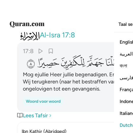
Taal s
017
عسى ربكم ان يرحمكم وان عدتم
Al-Isra
17:8
Englis
17:8
العربية
ﱉ
ﱊ
ﱋ
ﱌ
ﱍ
ﱎ
বাংলা
Mog ejullie Heer jullie begenadigen. En als jull
ارسی
Wij terugkeren (naar het bestraffen van jullie)
ongelovigen tot een gevangenis.
França
Indon
Woord voor woord
Italia
Lees Tafsir
Dutch
Ibn Kathir (Abridged)