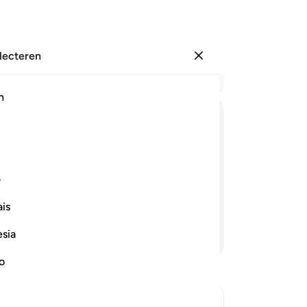
electeren
Aanmelden
Le
h
Hoo
2
.
ﱁ
ﱂ
ﱃ
ﱄﱅ
ﱆ
ﱇ
ﱈ
ge
Ki
ie terugkeren (naar jullie zonden) zullen
O 
ف
. En Wij maakten de Hel voor de
ar
is
da
Isr
esia
Lees verder
zu
ju
no
ho
va