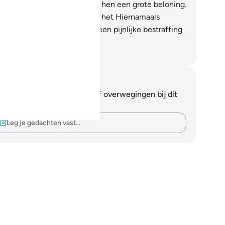
richten. Voorwaar, er is voor hen een grote beloning.
.
En voor degenen die niet in het Hiernamaals
loven, voor hen hebben Wij een pijnlijke bestraffing
orbereid.
fian S. Siregar
tities en reflecties
 hebt geen aantekeningen of overwegingen bij dit
s.
Leg je gedachten vast…