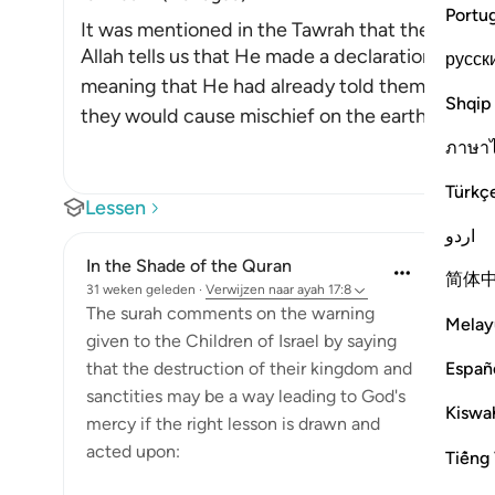
Portu
It was mentioned in the Tawrah that the Jews 
Allah tells us that He made a declaration to the 
русск
meaning that He had already told them in the 
Shqip
they would cause mischief on the earth twice,
ภาษา
Türkç
Lessen
اردو
In the Shade of the Quran
简体
31 weken geleden
·
Verwijzen naar
ayah 17:8
The surah comments on the warning
Melay
given to the Children of Israel by saying
Españ
that the destruction of their kingdom and
sanctities may be a way leading to God's
Kiswah
mercy if the right lesson is drawn and
acted upon:
Tiếng 