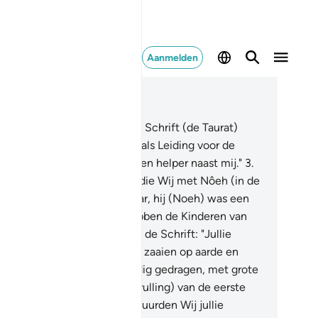
Aanmelden
es in context
fdstuk 17, Pagina 283, Juz 15
En Wij hebben aan Môesa de Schrift (de Taurat)
geven en Wij maakten deze als Leiding voor de
nderen van Israël: "Neemt geen helper naast mij."
3
.
nakomelingen van degenen die Wij met Nôeh (in de
k) gedragen hebben, voorwaar, hij (Noeh) was een
nkbare dienaar!
4
.
En Wij hebben de Kinderen van
ael op de hoogte gebracht in de Schrift: "Jullie
llen zeker twee maal verderf zaaien op aarde en
llie zullen je zeker hoogmoedig gedragen, met grote
ogmoed."
5
.
En toen (de vervulling) van de eerste
n de twee beloften kwam, stuurden Wij jullie