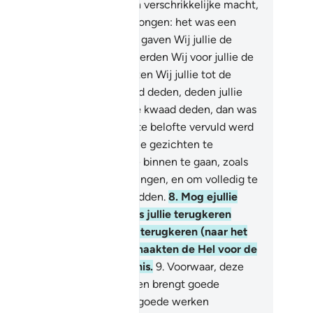
enaren van Ons, bezitters van verschrikkelijke macht,
e daarop de huizen binnendirongen: het was een
rvulde belofte.
6
.
Vervolgens gaven Wij jullie de
erhand over hen en vemeerderden Wij voor jullie de
zittingen en zonen en maakten Wij jullie tot de
ootste groep.
7
.
Als jullie goed deden, deden jullie
d voor julliezelf: en als jullie kwaad deden, dan was
 voor jullie. En toen de laatste belofte vervuld werd
tuurden Wij vijanden) om jullie gezichten te
rminken en de gebedsruimte binnen te gaan, zoals
j daar de eerste keer binnengingen, en om volledig te
rnietigen wat zij veroverd hadden.
8
.
Mog ejullie
er jullie begenadigen. En als jullie terugkeren
aar jullie zonden) zullen Wij terugkeren (naar het
straffen van jullie). En Wij maakten de Hel voor de
gelovigen tot een gevangenis.
9
.
Voorwaar, deze
ran leidt naar wat rechter is en brengt goede
jdingen aan de gelovigen die goede werken