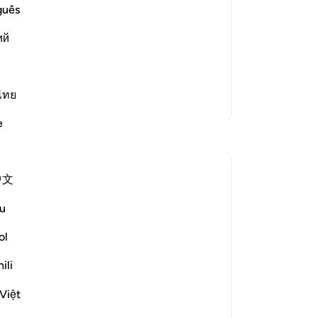
di
guês
would spread Mischief twice
di
Children of Israel in the Scripture,
ий
ve
Book which He revealed to them, that
ov
 and would beco
…
be
Lees meer
gr
ไทย
Meer Tafsirs
goe
e
dat
Reflecties
(s
ve
ekaterina myachina
中文
zi
2 weken geleden
·
Verwijzen naar
ayah 17:7-15
ve
From Recitation to Reflection
u
He
Read Your Record
(n
ol
be
Fajr Prayer · Surah Al-Isra (17:7–15)
ili
on
Ko
If you were asked to read the story of your
Việt
ti
life today, what would you discover?