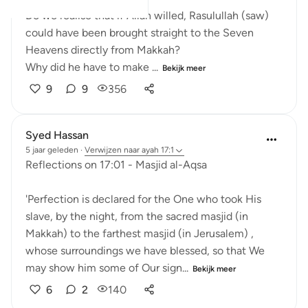
Do we realise that if Allah willed, Rasulullah (saw)
could have been brought straight to the Seven
Heavens directly from Makkah?
Why did he have to make ...
Bekijk meer
9
9
356
Syed Hassan
5 jaar geleden
·
Verwijzen naar
ayah 17:1
Reflections on 17:01 - Masjid al-Aqsa
'Perfection is declared for the One who took His
slave, by the night, from the sacred masjid (in
Makkah) to the farthest masjid (in Jerusalem) ,
whose surroundings we have blessed, so that We
may show him some of Our sign...
Bekijk meer
6
2
140