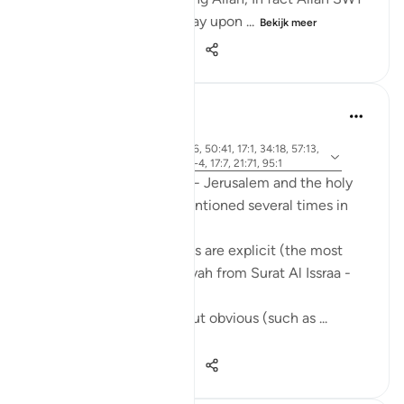
named His Messenger may upon ...
Bekijk meer
15
0
1.239
Mohannad Hakeem
5 jaar geleden
·
Verwijzen
ayah 2:143, 21:81, 24:36, 50:41, 17:1, 34:18, 57:13,
naar
2:259, 5:21, 7:137, 30:1-4, 17:7, 21:71, 95:1
The holy city of Al-Quds - Jerusalem and the holy
mosque, Al-Aqsa, are mentioned several times in
the Quran.
Some of these references are explicit (the most
famous one is the first Ayah from Surat Al Issraa -
17)
and others are implicit, but obvious (such as ...
Bekijk meer
16
5
3.147