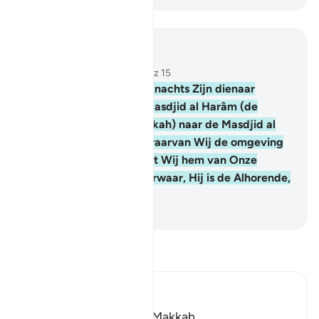
Lees in context
Hoofdstuk 17, Pagina 282, Juz 15
1
.
Heilig is Degene Die 's nachts Zijn dienaar
(Moehammad) van de Masdjid al Harâm (de
Gewijde Moskee te Mekkah) naar de Masdjid al
Aqsha heeft gebracht, waarvan Wij de omgeving
hebben gezegend, opdat Wij hem van Onze
Tekenen lieten zien. Voorwaar, Hij is de Alhorende,
de Alziende.
-
Sofian S. Siregar
Lees Tafsir
Ibn Kathir (Abridged)
Which was revealed in Makkah