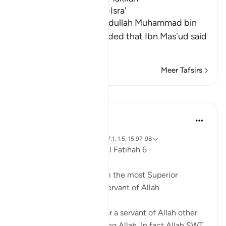
The Virtues of Surat Al-Isra'
Imam Al-Hafiz Abu `Abdullah Muhammad bin
Isma`il Al-Bukhari recorded that Ibn Mas`ud said
con
…
Lees meer
Meer Tafsirs
Lessen
Dr. Akram Kassab
5 jaar geleden
·
Verwijzen naar
ayah 18:1, 72:19, 17:1, 1:5, 15:97-98
Reflections from Surah Al Fatihah 6
A state of worship is from the most Superior
positions for the Slave/Servant of Allah
There is no higher rank for a servant of Allah other
than a state of worshipping Allah, In fact Allah SWT