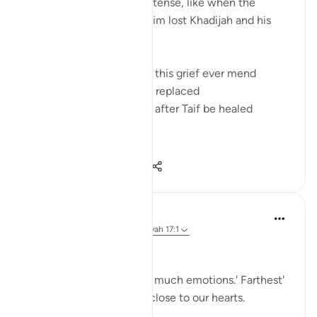
Sometimes the grief is intense, like when the
Prophet peace be upon him lost Khadijah and his
uncle in the same year
And it's thought how will this grief ever mend
How will the loss ever be replaced
How will the devastation after Taif be healed
And then a...
Bekijk meer
11
2
365
Sherene Mansor
5 jaar geleden
·
Verwijzen naar
ayah 17:1
Al Aqsa.
The place that evokes so much emotions.' Farthest'
mosque but so dear and close to our hearts.