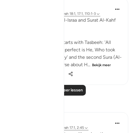
Omar Suleiman
6 jaar geleden
·
Verwijzen naar
ayah 18:1, 17:1, 110:1-3
These two Suras, Surat Al-Israa and Surat Al-Kahf
go hand in hand.
The first Sura (Al-Israa) starts with Tasbeeh: 'All
glory be to the One, how perfect is He, Who took
His servant on this journey' and the second Sura (Al-
Kahf) starts off with a verse about H...
Bekijk meer
25
1
4.835
Lees meer lessen
Reflecties
R. Ebied
2 jaar geleden
·
Verwijzen naar
ayah 17:1, 2:45