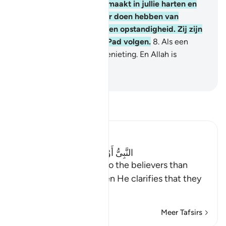
en Hij heeft het mooi gemaakt in jullie harten en
Hij heeft jullie een afkeer doen hebben van
ongeloof, zware zonden en opstandigheid. Zij zijn
degenen die het rechte Pad volgen.
8
.
Als een
gunst van Allah en een genieting. En Allah is
Alwetend, Alwijs.
-
Sofian S. Siregar
Lees Tafsir
Ibn Kathir (Abridged)
النَّبِىُّ أَوْلَى بِالْمُؤْمِنِينَ مِنْ أَنْفُسِهِمْ
(The Prophet is closer to the believers than
themselves) (33:6). Then He clarifies that they
fall
…
Lees meer
Meer Tafsirs