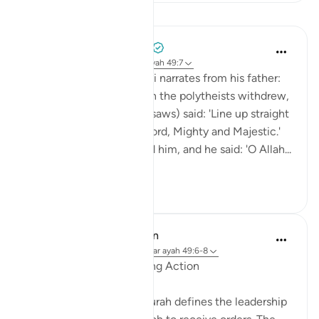
Lessen
Prophetic Commentary
8 jaar geleden
·
Verwijzen naar
ayah 49:7
‘Ubayd b. Rafâ‘ah az-Zarqi narrates from his father:
On the day of Uhud when the polytheists withdrew,
the Messenger of Allah (saws) said: 'Line up straight
so that I may praise my Lord, Mighty and Majestic.'
They formed lines behind him, and he said: 'O Allah...
Bekijk meer
2
0
In the Shade of the Quran
31 weken geleden
·
Verwijzen naar
ayah 49:6-8
Making Sure Before Taking Action
The first address in the surah defines the leadership