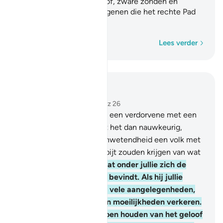
doen hebben van ongeloof, zware zonden en
opstandigheid. Zij zijn degenen die het rechte Pad
volgen.
Woord voor woord
Lees verder
Lees in context
Hoofdstuk 49, Pagina 516, Juz 26
6
.
O jullie die geloven, als een verdorvene met een
bericht komt, onderzoekt het dan nauwkeurig,
anders treffen jullie uit onwetendheid een volk met
een ramp, waarna jullie spijt zouden krijgen van wat
jullie deden.
7
.
En weet dat onder jullie zich de
Boodschapper van Allah bevindt. Als hij jullie
(adviezen) zou volgen in vele aangelegenheden,
dan zouden jullie zeker in moeilijkheden verkeren.
Maar Allah heeft jullie doen houden van het geloof