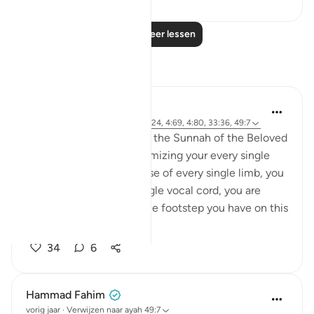
Lees meer lessen
Reflecties
Samia Mubarak
vorig jaar
·
Verwijzen naar
ayah 8:24, 4:69, 4:80, 33:36, 49:7
When you’re establishing the Sunnah of the Beloved
Prophet ﷺ, you are maximizing your every single
breath. You are making use of every single limb, you
are maximizing every single vocal cord, you are
making use of every single footstep you have on this
earth. ...
Bekijk meer
34
6
Hammad Fahim
vorig jaar
·
Verwijzen naar
ayah 49:7