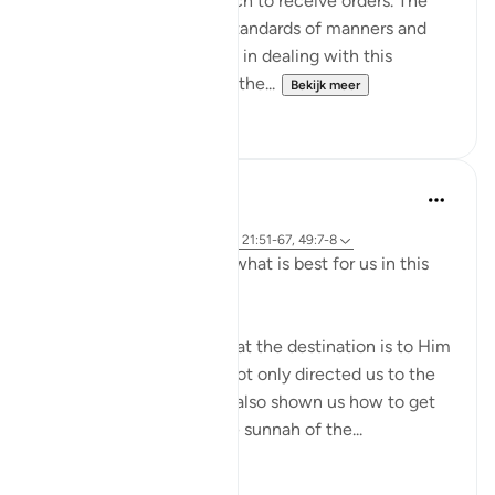
and the source from which to receive orders. The
second establishes the standards of manners and
respect to be maintained in dealing with this
leadership. Both serve as the...
Bekijk meer
0
0
J Yousef
4 jaar geleden
·
Verwijzen naar
ayah 2:258, 18:10, 21:51-67, 49:7-8
Allah (swt) directs us to what is best for us in this
religion
Allah (swt) has told us that the destination is to Him
and to Paradise. He has not only directed us to the
ultimate destination but also shown us how to get
there. The Qur’an and the sunnah of the...
Bekijk meer
23
2