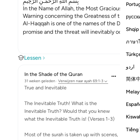
بِسْمِ اللَّهِ الرَّحْمَـنِ الرَّحِيمِ
Portu
In the Name of Allah, the Most Gracious, the Mo
Warning concerning the Greatness of the Day
русск
Al-Haqqah is one of the names of the Day of J
Shqip
promise and the threat will inevitably occ
…
Lees
ภาษา
Türkç
Lessen
اردو
In the Shade of the Quran
简体
31 weken geleden
·
Verwijzen naar
ayah 69:1-3
True and Inevitable
Melay
The Inevitable Truth! What is the
Españ
Inevitable Truth? Would that you knew
Kiswah
what the Inevitable Truth is! (Verses 1-3)
Tiếng 
Most of the surah is taken up with scenes,