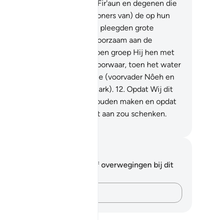
n die is overgebleven?
9
.
En Fir'aun en degenen die
 vóór hem waren en de (bewoners van) de op hun
ndamenten gekeerde steden pleegden grote
nden.
10
.
En zij waren ongehoorzaam aan de
odschapper van hun Heer. Toen groep Hij hen met
n krachtige bestraffing.
11
.
Voorwaar, toen het water
erstroomde, droegen Wij jullie (voorvader Nôeh en
n familie) in het vaartuig (de ark).
12
.
Opdat Wij dit
or jullie tot een vermaning zouden maken en opdat
n aandachtig oor er aandacht aan zou schenken.
fian S. Siregar
tities en reflecties
 hebt geen aantekeningen of overwegingen bij dit
s.
Leg je gedachten vast…