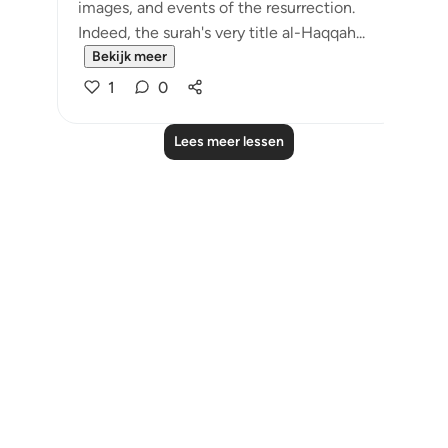
images, and events of the resurrection.
Indeed, the surah's very title al-Haqqah...
Bekijk meer
1
0
Lees meer lessen