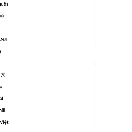
he
guês
st Merciful.
er
 of Judgement
ий
fu
udgement, because during it the
zo
 meer
Bo
ee
ไทย
Meer Tafsirs
ov
e
zij
Reflecties
vo
ee
ekaterina myachina
中文
-
So
3 weken geleden
·
Verwijzen naar
ayah 69:1-32
From Recitation to Reflection.
u
When Only Truth Remains.
No
ol
Je
If everything you rely on were taken away,
ver
ili
what would remain?
Isha Prayer · Surah Al-Haqqah (69:1–32)
Việt