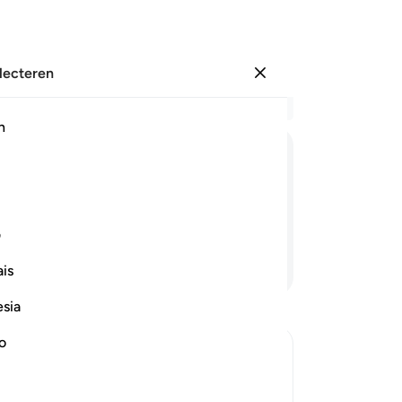
electeren
Aanmelden
Le
h
Hoo
1
.
ﲡ
ﲢ
ﲣ
is
de
lo
ف
de
Lees verder
is
ge
ve
esia
(A
na
no
het
wa