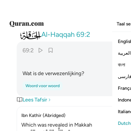
Taal s
069
ما الحاقة ٢
Al-Haqqah
69:2
Englis
69:2
العربية
বাংলা
Wat is de verwezenlijking?
ارسی
Woord voor woord
França
Lees Tafsir
Indon
Italia
Ibn Kathir (Abridged)
Dutch
Which was revealed in Makkah