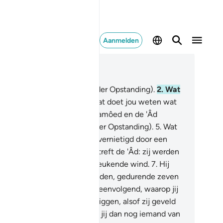
Aanmelden
es in context
fdstuk 69, Pagina 566, Juz 29
De verwezenlijking (de Dag der Opstanding).
2
.
Wat
 de verwezenlijking?
3
.
En wat doet jou weten wat
 verwezenlijking is?
4
.
De Tsamôed en de 'Âd
ochenden de ramp (de Dag der Opstanding).
5
.
Wat
 Tsmôed betreft: zij werden vernietigd door een
weldige kracht.
6
.
En wat betreft de 'Âd: zij werden
rnietigd door een razende, beukende wind.
7
.
Hij
llah) liet haar tegen hen woeden, gedurende zeven
chten en acht dagen, achtereenvolgend, waarop jij
 volk daar had kunnen zien liggen, alsof zij geveld
ren als palmstammen.
8
.
Zie jij dan nog iemand van