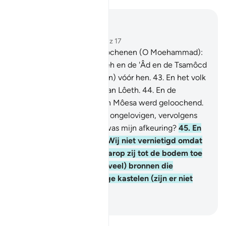
Lees in context
Hoofdstuk 22, Pagina 337, Juz 17
42
.
En wanneer zij jou loochenen (O Moehammad):
waarlijk, het volk van Nôeh en de 'Âd en de Tsamôcd
loochenden (hun Profeten) vóór hen.
43
.
En het volk
van Ibrâhîm en het volk van Lôeth.
44
.
En de
bewoners van Madyan. En Môesa werd geloochend.
Toen gaf Ik uitstel aan de ongelovigen, vervolgens
bestrafte Ik hen. En hoe was mijn afkeuring?
45
.
En
hoeveel steden hebben Wij niet vernietigd omdat
zij onrecht pleegden waarop zij tot de bodem toe
geruïneerd zijn? En (hoeveel) bronnen die
verwaarloosd zijn en hoge kastelen (zijn er niet
verlaten)?
-
Sofian S. Siregar