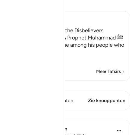
Lees Tafsir
Ibn Kathir (Abridged)
The Consequences for the Disbelievers
Here Allah consoles His Prophet Muhammad ﷺ
for the disbelief of those among his people who
opposed him.
وَإِن يُكَ
…
Lees meer
Meer Tafsirs
Bekijk Qiraat
Dit vers heeft 2 Knooppunten
Zie knooppunten
Lessen
In the Shade of the Quran