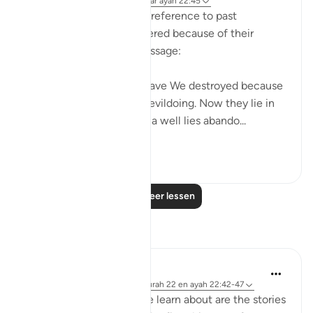
31 weken geleden
·
Verwijzen naar
ayah 22:45
The surah adds a general reference to past
communities which suffered because of their
attitude to the divine message:
"How many a township have We destroyed because
it had been immersed in evildoing. Now they lie in
desolate ruin. How many a well lies abando...
Bekijk meer
0
0
Lees meer lessen
Reflecties
Hana Alasry
7 jaar geleden
·
Verwijzen naar
surah 22 en ayah 22:42-47
One of the first things we learn about are the stories