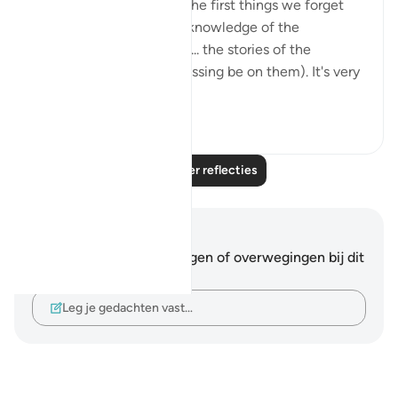
of Prophets. And one of the first things we forget
about as we grow in our knowledge of the
complexities of Islam are... the stories of the
prophets (may Allah's blessing be on them). It's very
interesting...
Bekijk meer
3
0
Lees meer reflecties
Notities en reflecties
Je hebt geen aantekeningen of overwegingen bij dit
vers.
Leg je gedachten vast…