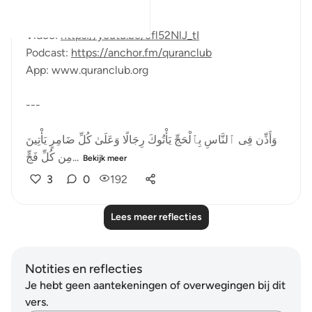
by Talha Ghannam
Video:
https://youtu.be/cfl52NlJ_tI
Podcast:
https://anchor.fm/quranclub
App: www.quranclub.org
---
وَأَذِّن فِى ٱلنَّاسِ بِٱلْحَجِّ يَأْتُوكَ رِجَالًا وَعَلَىٰ كُلِّ ضَامِرٍ يَأْتِينَ
مِن كُلِّ فَجٍّ...
Bekijk meer
3
0
192
Lees meer reflecties
Notities en reflecties
Je hebt geen aantekeningen of overwegingen bij dit
vers.