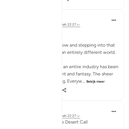
Dr Maryam Fayyaz
2 jaar geleden
·
Verwijzen naar
ayah 22:27
Bismillah
I am in Disneyland right now and stepping into that
place feels like entering an entirely different world.
It's incredible to see how an entire industry has been
built around entertainment and fantasy. The sheer
scale of it is mind-blowing. Everyw...
Bekijk meer
16
10
63
Talha Ghannam
4 jaar geleden
·
Verwijzen naar
ayah 22:27
#FridayReminders
10: The Desert Call