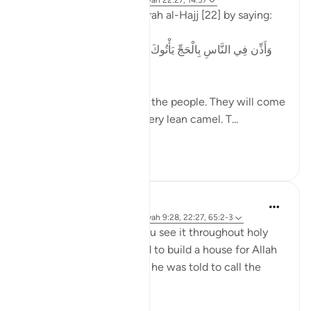
2 jaar geleden
·
Verwijzen naar
ayah 22:27, 14:37
Allah mentions Hajj in surah al-Hajj [22] by saying:
[وَأَذِّن فِي النَّاسِ بِالْحَجِّ يَأْتُوكَ رِجَالًا وَعَلَىٰ كُلِّ ضَامِرٍ يَأْتِينَ
مِن كُلِّ فَجٍّ عَمِيقٍ]
'And proclaim the Hajj to the people. They will come
to you walking and on every lean camel. T...
Bekijk meer
1
0
63
Ammar AlShukry
5 jaar geleden
·
Verwijzen naar
ayah 9:28, 22:27, 65:2-3
The promises of Allah. You see it throughout holy
places. Abraham was told to build a house for Allah
and upon its completion, he was told to call the
people to Hajj.