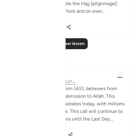
'And proclaim to the people the Hajj [pilgrimage];
they will come to you on foot and on ever...
Bekijk meer
21
2
700
Lees meer lessen
Reflecties
Hammad Fahim
vorig jaar
·
Verwijzen naar
ayah 22:27
With this one call by Ibrahim (AS), believers from
humanity responded in submission to Allah. This
single historic call still resonates today, with millions
flocking to Hajj every year. This call will continue to
be responded to by millions until the Last Day....
Bekijk meer
13
10
227