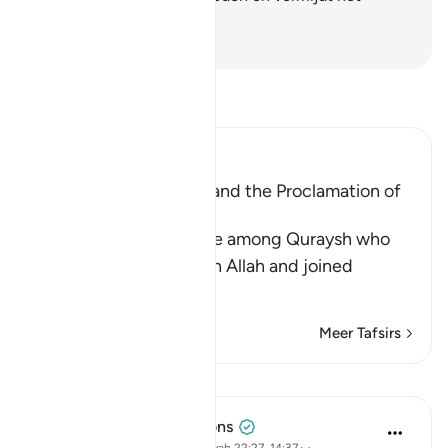
spreken van het valse.
-
Sofian S. Siregar
Lees Tafsir
Ibn Kathir (Abridged)
Building of the Ka`bah and the Proclamation of
the Hajj
This is a rebuke to those among Quraysh who
worshipped others than Allah and joined
partners wi
…
Lees meer
Meer Tafsirs
Lessen
Tulayhah Tafsir Translations