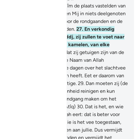
26
.
En toen Wij voor Ibrâhîm de plaats vastelden van
het Huis (zeiden Wij:) "Ken Mij in niets deelgenoten
toe en reinig Mijn Huis voor de rondgaanden en de
buigenden en de knielenden.
27
.
En verkondig
onder de mensen de Haddj, zij zullen te voet naar
jou komen of op magere kamelen, van elke
vergelegen plek.
28
.
Zodat zij getuigen zijn van de
voordelen voor hen. En de Naam van Allah
uitspreken op de bekende dagen over het slachtvee
waarmee Hij hen voorzien heeft. Eet er daarom van
en voedt de arme behoeftige.
29
.
Dan moeten zij (de
omgeving van) haar onreinheid reinigen en kun
geloften vervullen een rondgang maken om het
Aloudc Huis." (al Bait al 'Atîq)
30
.
Dat is het, en wie
de gewijde zaken van Allah eert: dat is beter voor
hem bij zijn Heer. Aan jullie is het vee toegestaan,
behalve wat is voorgelezen aan jullie. Dus vermijdt
de onreinheid van de afgoden en vermijdt het