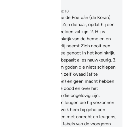
Lees in context
Hoofdstuk 25, Pagina 360, Juz 18
1
.
Gezegend is Degene Die de Foerqân (de Koran)
heeft neergezonden naar Zijn dienaar, opdat hij een
waarschuwer voor de werelden zal zijn.
2
.
Hij is
Degene aan wie het koninkrijk van de hemelen en
de aarde toebehoort. En Hij neemt Zich nooit een
zoon en Hij heeft geen deelgenoot in het koninkrijk.
En Hij schiep alles en Hij bepaalt alles nauwkeurig.
3
.
Toch namen zij naast Hem goden die niets schiepen
en die niet bij machte zijn zelf kwaad (af te
wenden) en goed (te doen) en geen macht hebben
over leven en niet over de dood en over het
opwekken.
4
.
En degenen die ongelovig zijn,
zeggen: "Dit is slechts een leugen die hij verzonnen
heeft en waar een ander volk hem bij geholpen
heeft." Waarlijk, zij kwamen met onrecht en leugens.
5
.
En zij zeiden: "(Dit zijn) fabels van de vroegeren