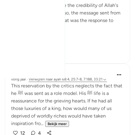
only sought to undermine the credibility of Allah's
messenger, but in doing so, the message sent from
Allah Himself. And so what was the response to
that?
{ S...
Bekijk meer
3
4
Jia 2233
vorig jaar
·
Verwijzen naar
ayah 68:4, 25:7-8, 7:188, 33:21
This reservation by the critics neglects the fact that
he ﷺ was sent as a role model. His ﷺ life is a
reassurance for the grieving hearts. If he had all
those luxuries of a king, how would many of us
deprived of worldly riches would have taken
inspiration fro...
Bekijk meer
12
4