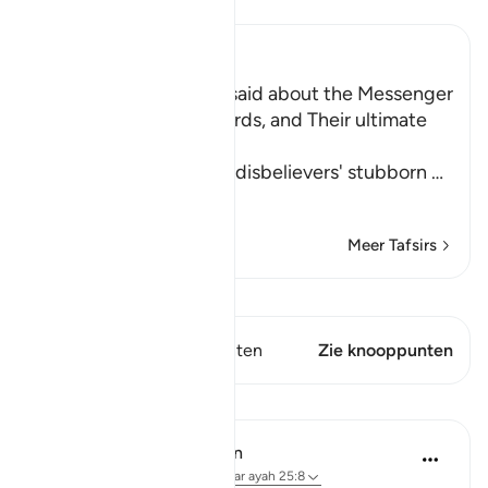
Lees Tafsir
Ibn Kathir (Abridged)
What the Disbelievers said about the Messenger
, refutation of Their Words, and Their ultimate
Destiny
Allah tells us about the disbelievers' stubborn
…
Lees meer
Meer Tafsirs
Bekijk Qiraat
Dit vers heeft 1 Knooppunten
Zie knooppunten
Lessen
In the Shade of the Quran
31 weken geleden
·
Verwijzen naar
ayah 25:8