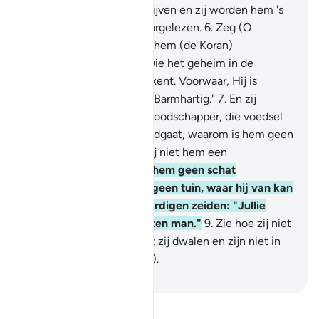
die hij heeft laten opschrijven en zij worden hem 's
morgens en 's avonds voorgelezen.
6
.
Zeg (O
Moehammad): "Hij heeft hem (de Koran)
neergezonden, Degene Die het geheim in de
hemelen en op de aarde kent. Voorwaar, Hij is
Vergevensgezind, Meest Barmhartig."
7
.
En zij
zeiden: "Wat is dat voor Boodschapper, die voedsel
eet en op de markten rondgaat, waarom is hem geen
Engel gezonden, zodat hij niet hem een
waarschuwer is?
8
.
Of is hem geen schat
geschonken of heeft hij geen tuin, waar hij van kan
eten?" En de onrechtvaardigen zeiden: "Jullie
volgen slechts een bezeten man."
9
.
Zie hoe zij niet
jou vergelijkingen maken; zij dwalen en zijn niet in
staat een weg (te vinden).
-
Sofian S. Siregar