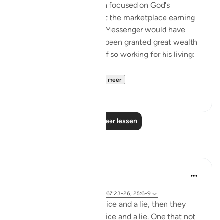
Another absurd objection focused on God's
Messenger walking about the marketplace earning
his living. His position as Messenger would have
been recognized had he been granted great wealth
to save him the trouble of so working for his living:
"Or why has not a...
Bekijk meer
0
0
Lees meer lessen
Reflecties
Sirotum Daud
15 weken geleden
·
Verwijzen naar
ayah 67:21, 67:15, 67:23-26, 25:6-9
They came with an injustice and a lie, then they
came with another injustice and a lie. One that not