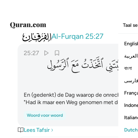
Taal s
025
ويوم يعض الظالم على يديه يقول يا ليتني
Al-Furqan
25:27
Englis
25:27
العربية
ﲍ
ﲎ
ﲏ
ﲐ
বাংলা
ارسی
França
En (gedenkt) de Dag waarop de onrechtvaardige 
"Had ik maar een Weg genomen met de Boods
Indon
Woord voor woord
Italia
Lees Tafsir
Dutch