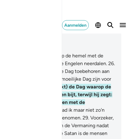
Aanmelden
es in context
fdstuk 25, Pagina 362, Juz 19
.
En (gedenkt) de Dag waarop de hemel met de
lken uiteen zal splijten en de Engelen neerdalen.
26
.
 ware heerschappij zal op die Dag toebehoren aan
 Barmhartige en het zal een moeilijke Dag zijn voor
 ongelovigen.
27
.
En (gedenkt) de Dag waarop de
rechtvaardige op zijn handen bijt, terwijl hij zegt:
ad ik maar een Weg genomen met de
odschapper!
28
.
Wee mij! Had ik maar niet zo'n
gelovige als boezemvriend genomen.
29
.
Voorzeker,
j heeft mij doen afdwalen van de Vermaning nadat
e tot mij gekomen was: en de Satan is de mensen