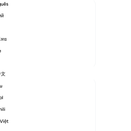
on
guês
vo
ий
En
w the Wrongdoers will wish that They
ge
 of Resurrection and the tremendous
vo
-
So
ไทย
g of heavens when they are pierced by
e
No
Meer Tafsirs
Je
ver
Reflecties
中文
u
gemi hartojo
5 jaar geleden
·
Verwijzen naar
ayah 25:27
ol
Subhannallah we humans always regret
what we do and yet we keep repeating it.
ili
Oh Allah keep our hearts clear and
Việt
straight.