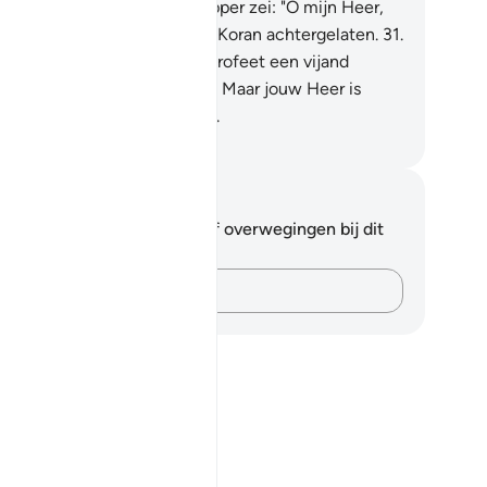
trouw!"
30
.
En de Boodschapper zei: "O mijn Heer,
orwaar, mijn volk heefl deze Koran achtergelaten.
31
.
 zo hebben Wij voor iedere Profeet een vijand
maakt onder de misdadigers. Maar jouw Heer is
ldoende als Leider en Helper.
fian S. Siregar
tities en reflecties
 hebt geen aantekeningen of overwegingen bij dit
s.
Leg je gedachten vast…