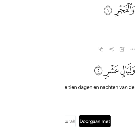
الفجر ١
ﱔ
ﱕ
َٱلْفَجْرِ ١
Bij de dageraad.
Tafseers
Lessen
Reflecties
89:2
ﱖ
ليال عشر ٢
ﱗ
ﱘ
َلَيَالٍ عَشْرٍۢ ٢
Bij de tien nachten. (De eerste tien dagen en nachten van de
maand Dzoelhiddjah)
Tafseers
Lessen
Reflecties
Lees de volledige surah
Doorgaan met