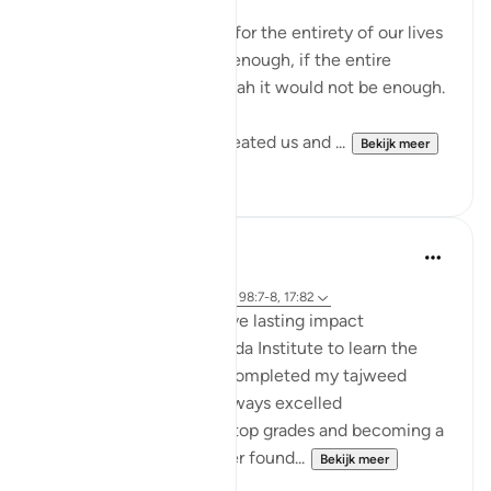
If we should praise Allah for the entirety of our lives
this praise would not be enough, if the entire
creation was to praise Allah it would not be enough.
Yet, the One who has Created us and ...
Bekijk meer
17
3
hafeez saba
2 jaar geleden
·
Verwijzen naar
ayah 13:28, 3:159, 98:7-8, 17:82
Small act of kindness have lasting impact
When I first joined Al-Huda Institute to learn the
Quran, I had never fully completed my tajweed
before. Although I had always excelled
academically, achieving top grades and becoming a
software engineer, I never found...
Bekijk meer