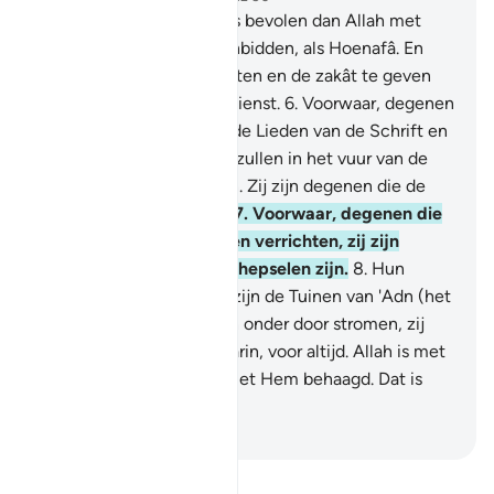
5
.
Zij werden niets anders bevolen dan Allah met
zuivere aanbidding te aanbidden, als Hoenafâ. En
(ook) de shalât te verrichten en de zakât te geven
en dat is de rechte godsdienst.
6
.
Voorwaar, degenen
die ongelovig zijn onder de Lieden van de Schrift en
de veelgodenaanbidders zullen in het vuur van de
Hel eeuwig levenden zijn. Zij zijn degenen die de
slechtste schepsels zijn.
7
.
Voorwaar, degenen die
geloven en goede werken verrichten, zij zijn
degenen die de beste schepselen zijn.
8
.
Hun
beloningen bij hun Heer zijn de Tuinen van 'Adn (het
Paradijs), waar de rivieren onder door stromen, zij
zijn eeuwig levenden daarin, voor altijd. Allah is met
hen behaagd en zij zijn met Hem behaagd. Dat is
voor wie zijn Heer vreest.
-
Sofian S. Siregar