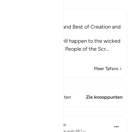
Lees Tafsir
Ibn Kathir (Abridged)
Mentioning the Worse and Best of Creation and
Their Recompense
Allah informs of what will happen to the wicked
disbelievers among the People of the Scr
…
Lees meer
Meer Tafsirs
Bekijk Qiraat
Dit vers heeft 1 Knooppunten
Zie knooppunten
Lessen
In the Shade of the Quran
31 weken geleden
·
Verwijzen naar
ayah 98:7