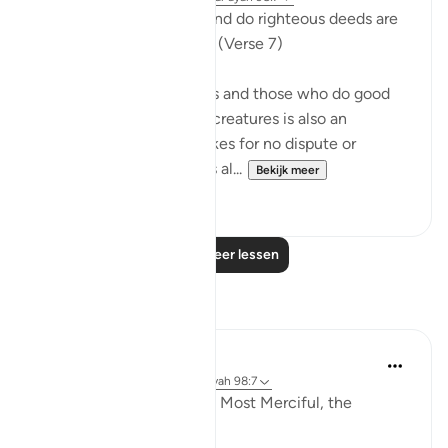
"But those who believe and do righteous deeds are
the best of all creatures." (Verse 7)
The verdict that believers and those who do good
deeds are the best of all creatures is also an
absolute verdict that makes for no dispute or
argument. Its condition is al...
Bekijk meer
0
0
Lees meer lessen
Reflecties
Razia Zahra
2 jaar geleden
·
Verwijzen naar
ayah 98:7
In the Name of Allah, the Most Merciful, the
Especially Merciful,