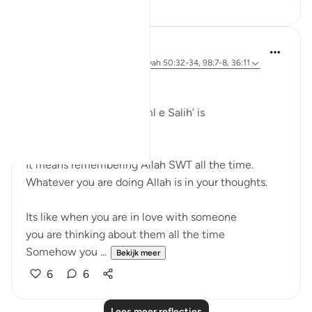
11
5
Dr Maryam Fayyaz
3 jaar geleden
·
Verwijzen naar
ayah 50:32-34, 98:7-8, 36:11
﷽
The gist of ‘Iman’ and ‘Aml e Salih’ is
‘God-consciousness‘
It means remembering Allah SWT all the time.
Whatever you are doing Allah is in your thoughts.
Its like when you are in love with someone
you are thinking about them all the time
Somehow you ...
Bekijk meer
6
6
Lees meer reflecties