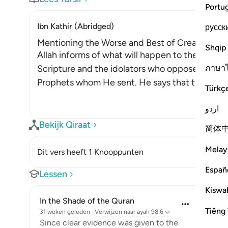
Portu
Ibn Kathir (Abridged)
русск
Mentioning the Worse and Best of Creation a
Shqip
Allah informs of what will happen to the wicke
ภาษา
Scripture and the idolators who oppose the All
Prophets whom He sent. He says that they will be
Türkç
اردو
Bekijk Qiraat
简体
Melay
Dit vers heeft 1 Knooppunten
Españ
Lessen
Kiswah
In the Shade of the Quran
Tiếng 
31 weken geleden
·
Verwijzen naar
ayah 98:6
Since clear evidence was given to the