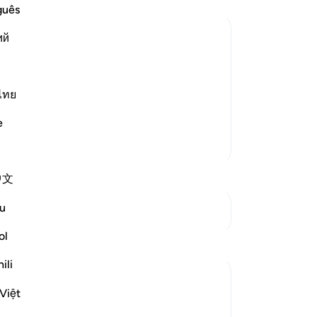
ri
guês
daa
ий
me
-
So
nd Their Recompense
d disbelievers among the People of the
ไทย
ah's divinely revealed Books and the
No
 in the fire of Hell o
…
Je
Lees meer
e
ver
Meer Tafsirs
中文
u
Zie knooppunten
ol
Reflecties
ili
Razia Zahra
Việt
4 jaar geleden
·
Verwijzen naar
ayah 98:5-6, 98:1-2