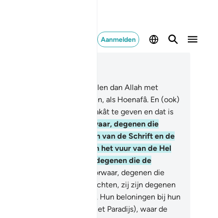
Aanmelden
es in context
fdstuk 98, Pagina 599, Juz 30
Zij werden niets anders bevolen dan Allah met
ivere aanbidding te aanbidden, als Hoenafâ. En (ook)
shalât te verrichten en de zakât te geven en dat is
 rechte godsdienst.
6
.
Voorwaar, degenen die
gelovig zijn onder de Lieden van de Schrift en de
elgodenaanbidders zullen in het vuur van de Hel
uwig levenden zijn. Zij zijn degenen die de
chtste schepsels zijn.
7
.
Voorwaar, degenen die
loven en goede werken verrichten, zij zijn degenen
e de beste schepselen zijn.
8
.
Hun beloningen bij hun
er zijn de Tuinen van 'Adn (het Paradijs), waar de