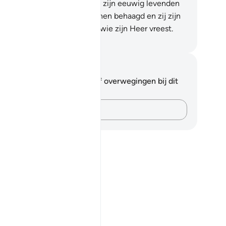
vieren onder door stromen, zij zijn eeuwig levenden
rin, voor altijd. Allah is met hen behaagd en zij zijn
t Hem behaagd. Dat is voor wie zijn Heer vreest.
fian S. Siregar
tities en reflecties
 hebt geen aantekeningen of overwegingen bij dit
s.
Leg je gedachten vast…