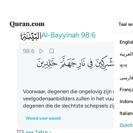
Taal s
098
ان الذين كفروا من اهل الكتاب والمشركي
Al-Bayyinah
98:6
Englis
98:6
العربية
ﱇ
ﱈ
ﱉ
ﱊ
ﱋ
বাংলা
ارسی
França
Voorwaar, degenen die ongelovig zijn onder de
veelgodenaanbidders zullen in het vuur van de 
Indon
degenen die de slechtste schepsels zijn.
Italia
Woord voor woord
Dutch
Lees Tafsir