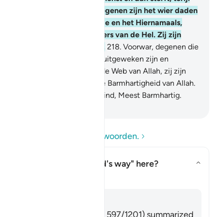
hij een ongelovige is, diegenen zijn het wier daden
vruchteloos zijn, op aarde en het Hiernamaals,
diegenen zijn de bewoners van de Hel. Zij zijn
daarin eeuwig levenden.
218
.
Voorwar, degenen die
geloven en degenen die uitgeweken zijn en
degenen die strijden op de Web van Allah, zij zijn
degenen die hopen op de Barmhartigheid van Allah.
En Allah is Vergevensgezind, Meest Barmhartig.
-
Sofian S. Siregar
Lees de vragen en antwoorden.
What is meant by "God's way" here?
Toon antwoord voor What is me
Tafseer
Antwoord
Imām Ibn al-Jawzī (d. 597/1201) summarized