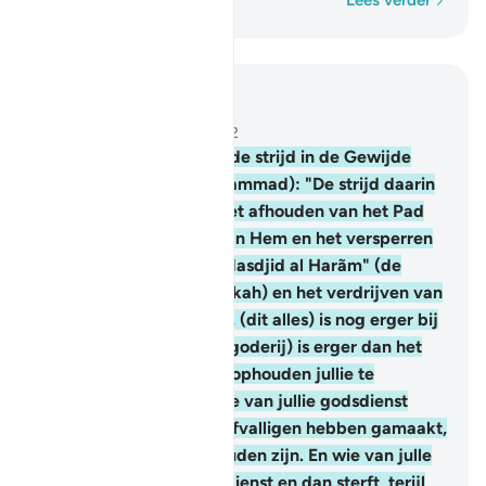
Lees verder
Lees in context
Hoofdstuk 2, Pagina 34, Juz 2
217
.
Zij vragen jou over de strijd in de Gewijde
maanden. Zeg (O Moehammad): "De strijd daarin
is een grote zonde. En het afhouden van het Pad
van Allah en ongeloof aan Hem en het versperren
van de teogang tot de Masdjid al Harãm" (de
Gewijde Moskee te Mekkah) en het verdrijven van
de bewoners er omheen, (dit alles) is nog erger bij
Allah. En Fitnah (hier: afgoderij) is erger dan het
doden. En zij zullen niet ophouden jullie te
bestrijden totdat zij jullie van jullie godsdienst
hebben afgebracht en afvalligen hebben gamaakt,
als zij dartoe in staat zouden zijn. En wie van julle
afvallig is aan zijn godsdienst en dan sterft, terijl