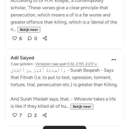
According to Dr M.H. Khayat, a contemporary
scholar, 'These verses give a clear principle that
persecution, which means a of is a far worse and
greater offence than killing, which is a 'denial of the
ri...
Bekijk meer
6
0
Adil Saiyed
3 jaar geleden
·
Verwijzen naar
ayah 5:32, 2:191, 2:217
وَٱلْفِتْنَةُ أَكْبَرُ مِنَ ٱلْقَتْلِ - Surah Baqarah - Says
that Fitnah (i.e. to put to test, opression, torment,
torture, trial, persecution etc.) is greater than Killing.
And Surah Maidah says, that, - Whoever takes a life
is like if they killed all of hu...
Bekijk meer
7
2