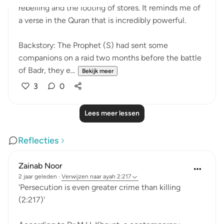
rebelling and the looting of stores. It reminds me of
a verse in the Quran that is incredibly powerful. ⁣
Backstory: The Prophet (S) had sent some
companions on a raid two months before the battle
of Badr, they e...
Bekijk meer
3
0
Lees meer lessen
Reflecties
Zainab Noor
2 jaar geleden
·
Verwijzen naar
ayah 2:217
'Persecution is even greater crime than killing
(2:217)'