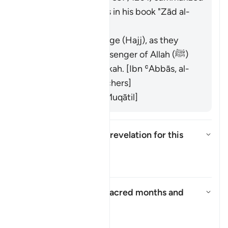
the scholars' opinions in his book "Zād al-
Masīr" as follows:
It refers to pilgrimage (Hajj), as they
prevented the Messenger of Allah (ﷺ)
from reaching Makkah. [Ibn ʿAbbās, al-
Suddī from his teachers]
It refers to Islam. [Muqātil]
What is the context of revelation for this
āyah?
Toon antwoord voor What is the 
Tafseer
Who asked about the sacred months and
why?
Toon antwoord voor Who asked
Tafseer