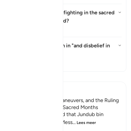
Has the prohibition on fighting in the sacred
months been abrogated?
Toon antwoord voor Has the pro
Tafseer
What does the pronoun in "and disbelief in
it/him" refer to?
Toon antwoord voor What does th
Tafseer
Lees Tafsir
Ibn Kathir (Abridged)
The Nakhlah Military Maneuvers, and the Ruling
on Fighting during the Sacred Months
Ibn Abu Hatim reported that Jundub bin
`Abdullah said: Allah's Mess
…
Lees meer