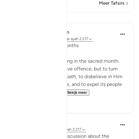
Meer Tafsirs
Lessen
In the Shade of the Quran
31 weken geleden
·
Verwijzen naar
ayah 2:217
Fighting in the Sacred Months
They ask you about fighting in the sacred month.
Say, 'Fighting in it is a grave offence, but to turn
people away from God's path, to disbelieve in Him
and in the Sacred Mosque, and to expel its people
from it - [all this] is far...
Bekijk meer
0
0
Ammar AlShukry
6 jaar geleden
·
Verwijzen naar
ayah 2:217
So there’s been a lot of discussion about the