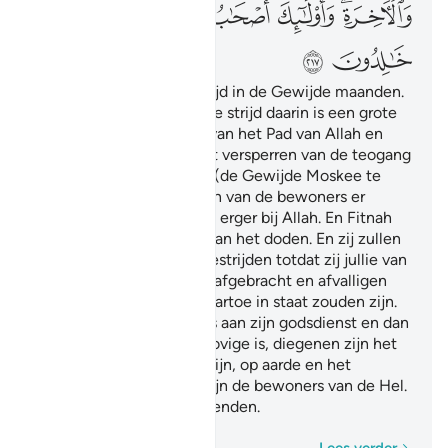
ﲕﲖ
ﲗ
ﲘ
ﲙﲚ
ﲛ
ﲜ
ﲝ
ﲞ
Zij vragen jou over de strijd in de Gewijde maanden.
Zeg (O Moehammad): "De strijd daarin is een grote
zonde. En het afhouden van het Pad van Allah en
ongeloof aan Hem en het versperren van de teogang
tot de Masdjid al Harãm" (de Gewijde Moskee te
Mekkah) en het verdrijven van de bewoners er
omheen, (dit alles) is nog erger bij Allah. En Fitnah
(hier: afgoderij) is erger dan het doden. En zij zullen
niet ophouden jullie te bestrijden totdat zij jullie van
jullie godsdienst hebben afgebracht en afvalligen
hebben gamaakt, als zij dartoe in staat zouden zijn.
En wie van julle afvallig is aan zijn godsdienst en dan
sterft, terijl hij een ongelovige is, diegenen zijn het
wier daden vruchteloos zijn, op aarde en het
Hiernamaals, diegenen zijn de bewoners van de Hel.
Zij zijn daarin eeuwig levenden.
Woord voor woord