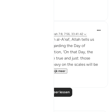
Complete...
Bekijk meer
5
0
Abdul Nasir Jangda
4 jaar geleden
·
Verwijzen naar
ayah 7:8, 7:56, 33:41-42
In the eighth juz’, in Surah al-A’raf, Allah tells us
about certain realities regarding the Day of
Judgement and Resurrection, 'On that Day, the
weighing of deeds will be true and just: those
whose good deeds are heavy on the scales will be
the ones to prosper...
Bekijk meer
6
0
Lees meer lessen
Reflecties