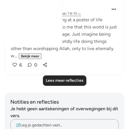
Nadrah
5 jaar geleden
·
Verwijzen naar
ayah 7:8-10
The other day I was looking at a poster of life
timeline. It is a reminder to me that this world is just
a short period despite its age. Just imagine being
alive after wasting our worldly life doing things
other than worshipping Allah, only to live eternally
w...
Bekijk meer
6
0
Lees meer reflecties
Notities en reflecties
Je hebt geen aantekeningen of overwegingen bij dit
vers.
Leg je gedachten vast…