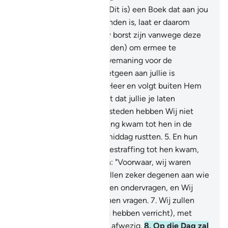
1
.
Alif Lâm Mîm Shâd.
2
.
(Dit is) een Boek dat aan jou
(Moehammad) neergezonden is, laat er daarom
geen bedruktheid in jouw borst zijn vanwege deze
(Koran). (Hij is neergezonden) om ermee te
waarschuwen, en is een vemaning voor de
gelovigen.
3
.
Volgt dan hetgeen aan jullie is
neergezonden van jullie Heer en volgt buiten Hem
geen leiders. Weinig is het dat jullie je laten
vermanen.
4
.
En hoeveel steden hebben Wij niet
vernietigd: Onze bestrafring kwam tot hen in de
nacht of terwijl zij in de middag rustten.
5
.
En hun
smeekbede, toen Onze bestraffing tot hen kwam,
was slechts dat zij zeiden: "Voorwaar, wij waren
onrechtplegers."
6
.
Wij zullen zeker degenen aan wie
(Profeten) gezonden waren ondervragen, en Wij
zullen zeker de gczondenen vragen.
7
.
Wij zullen
hun dan vertellen (wat zij hebben verricht), met
kennis, en Wij waren niet afwezig.
8
.
Op die Dag zal