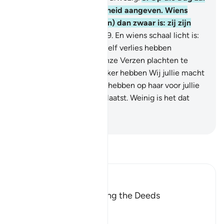
de weegschaal de Waarheid aangeven. Wiens
schaal (met goede daden) dan zwaar is: zij zijn
degenen die welslagen.
9
.
En wiens schaal licht is:
zij zijn degenen die zichzelf verlies hebben
toegebracht omdat zij Onze Verzen plachten te
ontkennen.
10
.
En voorzeker hebben Wij jullie macht
gegeven op aarde en Wij hebben op haar voor jullie
levensvoorzieningen geplaatst. Weinig is het dat
jullie dankbaar zijn.
-
Sofian S. Siregar
Lees Tafsir
Ibn Kathir (Abridged)
The Meaning of weighing the Deeds
Allah said,
وَالْوَزْنُ