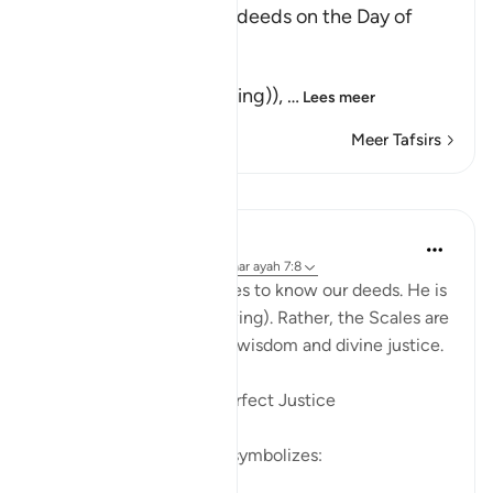
(And the weighing), of deeds on the Day of
Resurrection,
الْحَقِّ
(will be the true (weighing)),
…
Lees meer
Meer Tafsirs
Lessen
Soulfull Mental Healfh
22 weken geleden
·
Verwijzen naar
ayah 7:8
Allah does not need scales to know our deeds. He is
Al-‘Aleem (The All-Knowing). Rather, the Scales are
established for profound wisdom and divine justice.
1️⃣ To Manifest Allah’s Perfect Justice
The presence of a scale symbolizes:
Absolute fairness