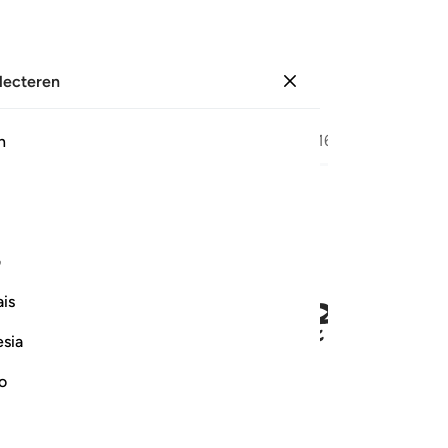
electeren
Aanmelden
Bladzijde
153
Juz
8
/
Hizb
16
h
ﱑ
ﱒﱓ
ﱔ
ﱕ
ر ومتاع الى حين ٢٤
ف
لْأَرْضِ مُسْتَقَرٌّۭ وَمَتَـٰعٌ إِلَىٰ حِينٍۢ ٢٤
is
esia
ﱚ
ﱛ
no