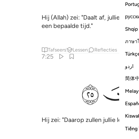
Portu
русск
Hij (Allah) zei: "Daalt af, jullie zij
een bepaalde tijd."
Shqip
ภาษา
Tafseers
Lessen
Reflecties
Türkç
7:25
اردو
ﱣ
简体
Melay
Españ
Kiswah
Hij zei: "Daarop zullen jullie leven 
Tiếng 