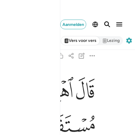
Aanmelden
Vers voor vers
Lezing
ﱎ
ﱏ
ﱐ
قال اهبطوا بعضكم لبعض عدو ولكم في الارض مستق
قَالَ ٱهْبِطُوا۟ بَعْضُكُمْ لِبَعْضٍ عَدُوٌّۭ ۖ وَلَكُمْ فِى ٱ
ﱗ
ﱘ
ﱙ