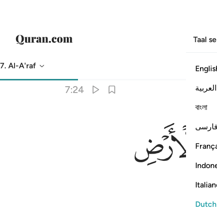
Taal s
7. Al-A'raf
Englis
Vertaling
: Sofian S. Siregar
العربية
7:24
বাংলা
ﱖ
ارسی
França
Indon
Italia
Dutch