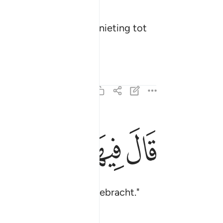
n verblijfplaats en een genieting tot
ﱜ
ﱝ
ﱞ
ﱟ
قال فيها تحيون وفيها تموتون ومنها تخرجون ٢٥
قَالَ فِيهَا تَحْيَوْنَ وَفِيهَا تَمُوتُونَ وَمِنْهَا تُخْرَجُونَ ٢٥
lie tevoorschijn worden gebracht."