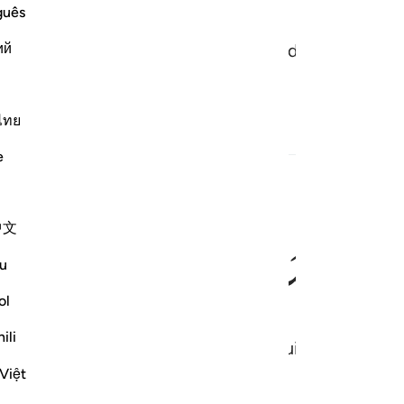
guês
ий
n elkaars vijanden, en voor jullie is er op de aarde ee
ไทย
e
ﱠ
ﱡ
ﱢ
中文
u
ol
ili
en daarop zullen jullie sterven en daaruit zullen jul
Việt