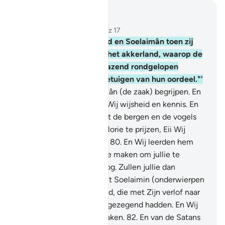
Lees in context
Hoofdstuk 21, Pagina 328, Juz 17
78
.
En (gedenkt) Dâwôcd en Soelaimân toen zij
een oordeel gaven over het akkerland, waarop de
schapen van het volk grazend rondgelopen
hadden. En Wij waren getuigen van hun oordeel."'
79
.
En Wij deden Soelaimân (de zaak) begrijpen. En
aan ieder van hen gaven Wij wijsheid en kennis. En
Wij maakten Dâwôcd met de bergen en de vogels
dienstbaar om (Allah's) Glorie te prijzen, Eii Wij
waren het Die dat deden.
80
.
En Wij leerden hem
kleding (maliënkolders) te maken om jullie te
beschermen in jullie oorlog. Zullen jullie dan
dankbaren zijn?
81
.
En aait Soelaimin (onderwierpen
Wij) de stormachtige wind, die met Zijn verlof naar
het land bewoog dat Wij gezegend hadden. En Wij
zijn Alwetend over alle zaken.
82
.
En van de Satans