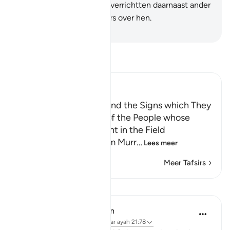
doken er voor hem en zij verrichtten daarnaast ander
werk. En Wij waren Wakers over hen.
-
Sofian S. Siregar
Lees Tafsir
Ibn Kathir (Abridged)
Dawud and Sulayman and the Signs which They
were given; the Story of the People whose
Sheep pastured at Night in the Field
Abu Ishaq narrated from Murr
…
Lees meer
Meer Tafsirs
Lessen
In the Shade of the Quran
31 weken geleden
·
Verwijzen naar
ayah 21:78