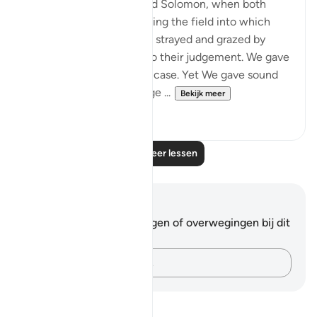
"And remember David and Solomon, when both
gave judgement concerning the field into which
some people's sheep had strayed and grazed by
night. We were witness to their judgement. We gave
Solomon insight into the case. Yet We gave sound
judgement and knowledge ...
Bekijk meer
0
0
Lees meer lessen
Notities en reflecties
Je hebt geen aantekeningen of overwegingen bij dit
vers.
Leg je gedachten vast…