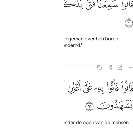
ﱓ
ﱔ
ﱕ
ﱖ
ﱗ
ﱘ
ﱙ
َالُوا۟ سَمِعْنَا فَتًۭى يَذْكُرُهُمْ يُقَالُ لَهُۥٓ إِبْرَٰهِيمُ ٦٠
ﱚ
Zij zeiden: "Wij hebben een jongeman over hen boren
spreken, Ibrâhîm wordt hij genoemd."
Tafseers
Lessen
Reflecties
21:61
ﱛ
ﱜ
ﱝ
ﱞ
ﱟ
الوا فاتوا به على اعين الناس لعلهم يشهدون ٦١
ﱠ
ﱡ
َالُوا۟ فَأْتُوا۟ بِهِۦ عَلَىٰٓ أَعْيُنِ ٱلنَّاسِ لَعَلَّهُمْ يَشْهَدُونَ ٦١
ﱢ
ﱣ
Zij zeiden: "Brengt hem dan onder de ogen van de mensen,
hopelijk zullen zij getuigen."