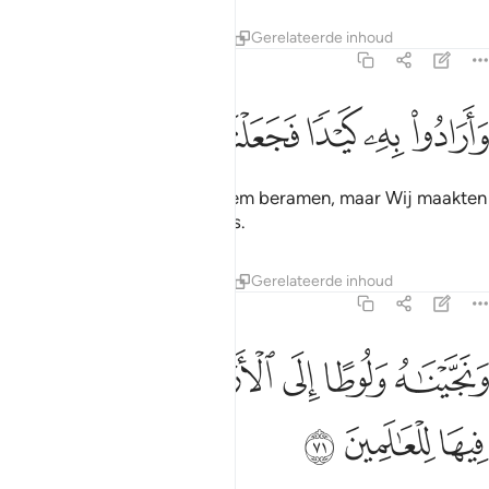
Tafseers
Lessen
Reflecties
Gerelateerde inhoud
21:70
ﲮ
ﲯ
ﲰ
ارادوا به كيدا فجعلناهم الاخسرين ٧٠
ﲱ
ﲲ
ﲳ
َأَرَادُوا۟ بِهِۦ كَيْدًۭا فَجَعَلْنَـٰهُمُ ٱلْأَخْسَرِينَ ٧٠
En zij wilden een list tegen hem beramen, maar Wij maakten
hen tot de grootste verliezers.
Tafseers
Lessen
Reflecties
Gerelateerde inhoud
21:71
ﲴ
ﲵ
ﲶ
ﲷ
نجيناه ولوطا الى الارض التي باركنا فيها للعالمين ٧١
ﲸ
ﲹ
َنَجَّيْنَـٰهُ وَلُوطًا إِلَى ٱلْأَرْضِ ٱلَّتِى بَـٰرَكْنَا فِيهَا لِلْعَـٰلَمِينَ ٧١
ﲺ
ﲻ
ﲼ