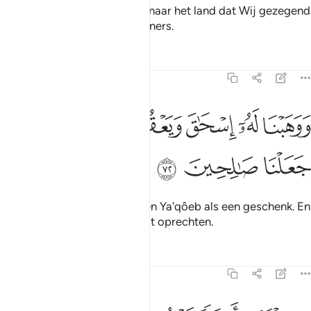
En Wij redden hem en Lôeth naar het land dat Wij gezegend
hebben voor de wereldbewoners.
Tafseers
Lessen
Reflecties
21:72
ﲽ
ﲾ
ﲿ
ﳀ
وهبنا له اسحاق ويعقوب نافلة وكلا جعلنا صالحين ٧٢
ﳁﳂ
ﳃ
َوَهَبْنَا لَهُۥٓ إِسْحَـٰقَ وَيَعْقُوبَ نَافِلَةًۭ ۖ وَكُلًّۭا جَعَلْنَا صَـٰلِحِينَ ٧٢
ﳄ
ﳅ
ﳆ
En Wij schonken hem Ishâq en Ya'qôeb als een geschenk. En
Wij maakten ieder van hen tot oprechten.
Tafseers
Lessen
Reflecties
21:73
جعلناهم ايمة يهدون بامرنا واوحينا اليهم فعل الخيرات واقام الصلاة وايتاء 