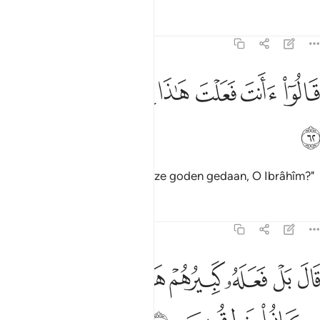
Tafseers
Lessen
Reflecties
21:62
ﱤ
ﱥ
ﱦ
ﱧ
الوا اانت فعلت هاذا بالهتنا يا ابراهيم ٦٢
ﱨ
ﱩ
َالُوٓا۟ ءَأَنتَ فَعَلْتَ هَـٰذَا بِـَٔالِهَتِنَا يَـٰٓإِبْرَٰهِيمُ ٦٢
ﱪ
Zij zeiden: "Heb jij dit met onze goden gedaan, O Ibrâhîm?"
Tafseers
Lessen
Reflecties
21:63
ﱫ
ﱬ
ﱭ
ﱮ
ﱯ
ال بل فعله كبيرهم هاذا فاسالوهم ان كانوا ينطقون ٦٣
ﱰ
ﱱ
َالَ بَلْ فَعَلَهُۥ كَبِيرُهُمْ هَـٰذَا فَسْـَٔلُوهُمْ إِن كَانُوا۟ يَنطِقُونَ ٦٣