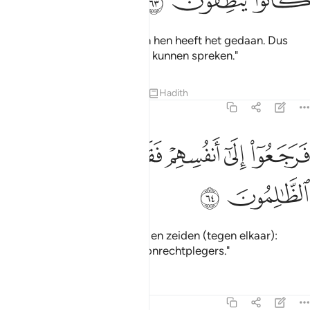
ﱲ
ﱳ
ﱴ
Hij zei: "Nee, de grootste van hen heeft het gedaan. Dus
ondervraagt hen maar, als zij kunnen spreken."
Tafseers
Lessen
Reflecties
Hadith
21:64
ﱵ
ﱶ
ﱷ
ﱸ
رجعوا الى انفسهم فقالوا انكم انتم الظالمون ٦٤
ﱹ
ﱺ
َرَجَعُوٓا۟ إِلَىٰٓ أَنفُسِهِمْ فَقَالُوٓا۟ إِنَّكُمْ أَنتُمُ ٱلظَّـٰلِمُونَ ٦٤
ﱻ
ﱼ
Toen kwamen zij tot zichzelf, en zeiden (tegen elkaar):
"Voorwaar, jullie zijn zelf de onrechtplegers."
Tafseers
Lessen
Reflecties
21:65