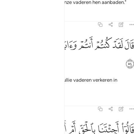
Zij zeiden: "Wij vonden dat onze vaderen hen aanbaden."
Tafseers
Lessen
Reflecties
21:54
ﲩ
ﲪ
ﲫ
ﲬ
ال لقد كنتم انتم واباوكم في ضلال مبين ٥٤
ﲭ
ﲮ
ﲯ
ﲰ
َالَ لَقَدْ كُنتُمْ أَنتُمْ وَءَابَآؤُكُمْ فِى ضَلَـٰلٍۢ مُّبِينٍۢ ٥٤
ﲱ
Hij zei: "Voorzeker, jullie en jullie vaderen verkeren in
duidelijke dwaling."
Tafseers
Lessen
Reflecties
21:55
ﲲ
ﲳ
ﲴ
ﲵ
الوا اجيتنا بالحق ام انت من اللاعبين ٥٥
ﲶ
ﲷ
ﲸ
ﲹ
َالُوٓا۟ أَجِئْتَنَا بِٱلْحَقِّ أَمْ أَنتَ مِنَ ٱللَّـٰعِبِينَ ٥٥