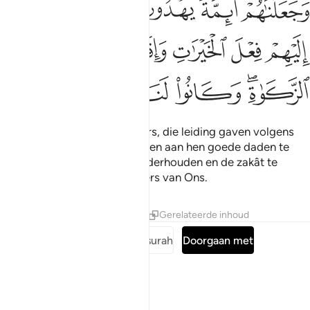
ﱁ
ﱂ
ﱃ
ﱄ
ﱅ
َجَعَلْنَـٰهُمْ أَئِمَّةًۭ يَهْدُونَ بِأَمْرِنَا وَأَوْحَيْنَآ إِلَيْهِمْ فِعْلَ ٱلْخَيْرَٰتِ وَإِقَامَ ٱلصَّلَو
ﱆ
ﱇ
ﱈ
ﱉ
ﱊ
ﱋ
ﱌﱍ
ﱎ
ﱏ
ﱐ
ﱑ
En Wij maakten hen tot leiders, die leiding gaven volgens
Ons bevel. En Wij openbaarden aan hen goede daden te
verrichten en de shalât te onderhouden en de zakât te
geven. En zij waren aanbidders van Ons.
Tafseers
Lessen
Reflecties
Gerelateerde inhoud
Lees de volledige surah
Doorgaan met