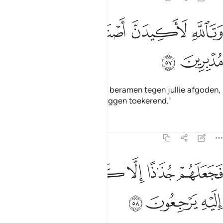
ﳈ
ﳉ
تالله لاكيدن اصنامكم بعد ان تولوا مدبرين ٥٧
ﳊ
ﳋ
ﳌ
ﳍ
َتَٱللَّهِ لَأَكِيدَنَّ أَصْنَـٰمَكُم بَعْدَ أَن تُوَلُّوا۟ مُدْبِرِينَ ٥٧
ﳎ
ﳏ
Bij Allah, ik zal zeker een plan beramen tegen jullie afgoden,
nadat jullie weggaan, jullie ruggen toekerend."
Tafseers
Lessen
Reflecties
21:58
ﱁ
ﱂ
ﱃ
ﱄ
جعلهم جذاذا الا كبيرا لهم لعلهم اليه يرجعون ٥٨
ﱅ
ﱆ
َجَعَلَهُمْ جُذَٰذًا إِلَّا كَبِيرًۭا لَّهُمْ لَعَلَّهُمْ إِلَيْهِ يَرْجِعُونَ ٥٨
ﱇ
ﱈ
ﱉ