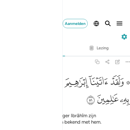
Aanmelden
21. Al-Anbiya
Vers voor vers
Lezing
Vertaling
: Sofian S. Siregar
21:51
ﲌ ﲍ
ﲎ
ﲏ
ﲐ
۞ لقد اتينا ابراهيم رشده من قبل وكنا به عالمين ٥١
ﲑ
ﲒ
ﲓ
۞ َلَقَدْ ءَاتَيْنَآ إِبْرَٰهِيمَ رُشْدَهُۥ مِن قَبْلُ وَكُنَّا بِهِۦ عَـٰلِمِينَ ٥١
ﲔ
ﲕ
ﲖ
En voorzeker gaven Wij vroeger Ibrâhîm zijn
rechtgeleidheid en Wij waren bekend met hem.