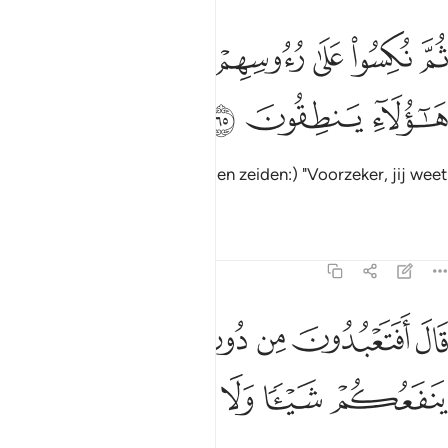
ﱽ
ﱾ
ﱿ
ﲀ
ﲁ
م نكسوا على رءوسهم لقد علمت ما هاولاء ينطقون ٦٥
ﲂ
ﲃ
ُمَّ نُكِسُوا۟ عَلَىٰ رُءُوسِهِمْ لَقَدْ عَلِمْتَ مَا هَـٰٓؤُلَآءِ يَنطِقُونَ ٦٥
ﲄ
ﲅ
ﲆ
Toen bogen zij hun hoofden (en zeiden:) "Voorzeker, jij weet
dat zij niet kunnen spreken."
Tafseers
Lessen
Reflecties
21:66
ﲇ
ﲈ
ﲉ
ﲊ
ﲋ
ﲌ
ال افتعبدون من دون الله ما لا ينفعكم شييا ولا يضركم ٦٦
ﲍ
َالَ أَفَتَعْبُدُونَ مِن دُونِ ٱللَّهِ مَا لَا يَنفَعُكُمْ شَيْـًۭٔا وَلَا يَضُرُّكُمْ ٦٦
ﲎ
ﲏ
ﲐ
ﲑ
ﲒ