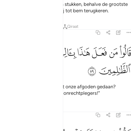
Toen sloeg hij hen allemaal in stukken, behalve de grootste
van hen, misschien zouden zij tot bem terugkeren.
Tafseers
Lessen
Reflecties
Qiraat
21:59
ﱊ
ﱋ
ﱌ
ﱍ
الوا من فعل هاذا بالهتنا انه لمن الظالمين ٥٩
ﱎ
ﱏ
ﱐ
َالُوا۟ مَن فَعَلَ هَـٰذَا بِـَٔالِهَتِنَآ إِنَّهُۥ لَمِنَ ٱلظَّـٰلِمِينَ ٥٩
ﱑ
ﱒ
Zij zeiden: "Wie heeft dat met onze afgoden gedaan?
Voorwaar, hij behoort tot de onrechtplegers!"
Tafseers
Lessen
Reflecties
21:60
الوا سمعنا فتى يذكرهم يقال له ابراهيم ٦٠