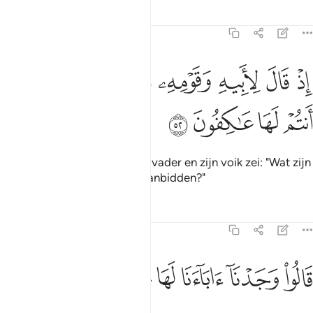
Tafseers
Lessen
Reflecties
21:52
ﲗ
ﲘ
ﲙ
ﲚ
ﲛ
ﲜ
ذ قال لابيه وقومه ما هاذه التماثيل التي انتم لها عاكفون ٥٢
ﲝ
ﲞ
ِذْ قَالَ لِأَبِيهِ وَقَوْمِهِۦ مَا هَـٰذِهِ ٱلتَّمَاثِيلُ ٱلَّتِىٓ أَنتُمْ لَهَا عَـٰكِفُونَ ٥٢
ﲟ
ﲠ
ﲡ
ﲢ
(Gedenkt) toen hij tegen zijn vader en zijn voik zei: "Wat zijn
dat voor beelden, die jullie aanbidden?"
Tafseers
Lessen
Reflecties
21:53
ﲣ
ﲤ
الوا وجدنا اباءنا لها عابدين ٥٣
ﲥ
ﲦ
ﲧ
ﲨ
َالُوا۟ وَجَدْنَآ ءَابَآءَنَا لَهَا عَـٰبِدِينَ ٥٣