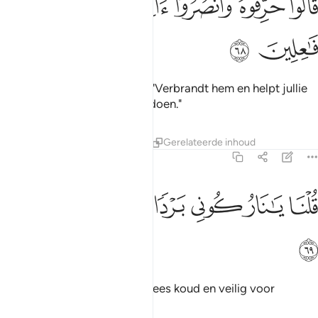
ﲞ
ﲟ
ﲠ
ﲡ
ﲢ
ﲣ
َالُوا۟ حَرِّقُوهُ وَٱنصُرُوٓا۟ ءَالِهَتَكُمْ إِن كُنتُمْ فَـٰعِلِينَ ٦٨
ﲤ
ﲥ
Zij (de ongelovigen) zeiden: "Verbrandt hem en helpt jullie
goden, als jullie (iets willen) doen."
Tafseers
Lessen
Reflecties
Gerelateerde inhoud
21:69
ﲦ
ﲧ
ﲨ
ﲩ
لنا يا نار كوني بردا وسلاما على ابراهيم ٦٩
ﲪ
ﲫ
ﲬ
ُلْنَا يَـٰنَارُ كُونِى بَرْدًۭا وَسَلَـٰمًا عَلَىٰٓ إِبْرَٰهِيمَ ٦٩
ﲭ
Wij (Allah) zeiden: "O vuur, wees koud en veilig voor
Ibrâhîm.