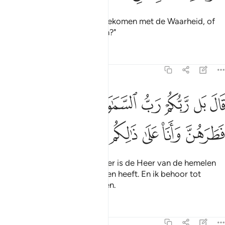
Zij zeiden: "Ben jij naar ons gekomen met de Waarheid, of
behoor jij tot hen die spotten?"
Tafseers
Lessen
Reflecties
21:56
ﲺ
ﲻ
ﲼ
ﲽ
ﲾ
ﲿ
ﳀ
ال بل ربكم رب السماوات والارض الذي فطرهن وانا على ذالكم من الشا
َالَ بَل رَّبُّكُمْ رَبُّ ٱلسَّمَـٰوَٰتِ وَٱلْأَرْضِ ٱلَّذِى فَطَرَهُنَّ وَأَنَا۠ عَلَىٰ ذ
ﳁ
ﳂ
ﳃ
ﳄ
ﳅ
ﳆ
ﳇ
Hij zei "Integendeel, jullie Heer is de Heer van de hemelen
en de aarde, die Hij geschapen heeft. En ik behoor tot
degenen die daarvan getuigen.
Tafseers
Lessen
Reflecties
21:57