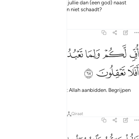
Hij (Ibrâhîm) zei: "Aanbidden jullie dan (een god) naast
Allah, die jullie in niets baat en niet schaadt?
Tafseers
Lessen
Reflecties
21:67
ﲓ
ﲔ
ﲕ
ﲖ
ف لكم ولما تعبدون من دون الله افلا تعقلون ٦٧
ﲗ
ﲘ
ﲙﲚ
ُفٍّۢ لَّكُمْ وَلِمَا تَعْبُدُونَ مِن دُونِ ٱللَّهِ ۖ أَفَلَا تَعْقِلُونَ ٦٧
ﲛ
ﲜ
ﲝ
Foei jullie een wat jullie naast Allah aanbidden. Begrijpen
jullie dan niet?"
Tafseers
Lessen
Reflecties
Qiraat
21:68
الوا حرقوه وانصروا الهتكم ان كنتم فاعلين ٦٨