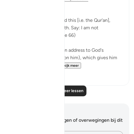
Consistent Attitude
Your people have rejected this [i.e. the Qur'an],
although it is the very truth. Say: I am not
responsible for you. (Verse 66)
The passage starts with an address to God's
Messenger (peace be upon him), which gives him
and all believers wh...
Bekijk meer
0
0
Lees meer lessen
Notities en reflecties
Je hebt geen aantekeningen of overwegingen bij dit
vers.