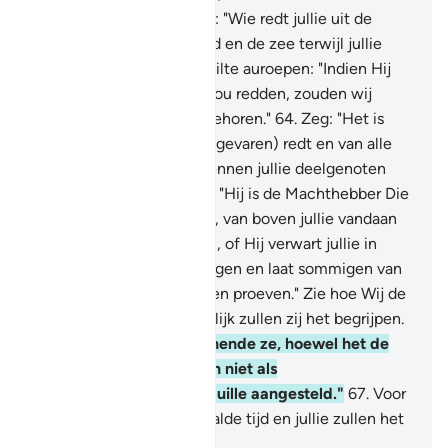
63
.
Zeg (O Moehammad): "Wie redt jullie uit de
duisternissen van het land en de zee terwijl jullie
Hem in nederigheid en stilte auroepen: "Indien Hij
ons van deze (gevaren) zou redden, zouden wij
zeker tot de dankbaren behoren."
64
.
Zeg: "Het is
Allah Die jullie van deze (gevaren) redt en van alle
moeilijkheden en toch kennen jullie deelgenoten
toe (aan Allah)?"
65
.
Zeg: "Hij is de Machthebber Die
jullie bestraffingen zendt, van boven jullie vandaan
of van onder jullie voeten, of Hij verwart jullie in
(verschillende) groeperingen en laat sommigen van
jullie de wraak van anderen proeven." Zie hoe Wij de
Tekenen uitleggen. Hopelijk zullen zij het begrijpen.
66
.
Maar jouw volk loochende ze, hoewel het de
Waarheid is. Zeg: "Ik ben niet als
verantwoordelijke over juille aangesteld."
67
.
Voor
ieder bericht is een bepaalde tijd en jullie zullen het
spoedig weten.