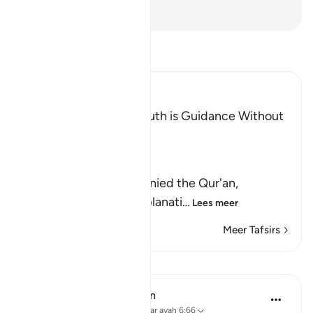
-
Sofian S. Siregar
Lees Tafsir
Ibn Kathir (Abridged)
The Invitation to the Truth is Guidance Without
Coercion
Allah said,
وَكَذَّبَ بِهِ
(But have denied it) denied the Qur'an,
guidance and clear explanati
…
Lees meer
Meer Tafsirs
Lessen
In the Shade of the Quran
31 weken geleden
·
Verwijzen naar
ayah 6:66