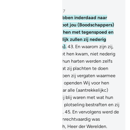
Lees in context
Hoofdstuk 6, Pagina 132, Juz 7
42
.
En voorzeker, Wij hebben inderdaad naar
gemeenschappen van voot jou (Boodschappers)
gestuurd en Wij hebben hen met tegenspoed en
rampen getroffen. Hopelijk zullen zij nederig
worden (tegenover Allah).
43
.
En waarom zijn zij,
toen Onze tegenspoed tot hen kwam, niet nederig
geworden? Integendeel, hun harten werden zelfs
hard en de Satan deed wat zij plachten te doen
schoon schijnen.
44
.
En toen zij vergaten waarmee
zij gewaarschuwd waren, openden Wij voor hen
vervolgens de poorten naar alle (aantrekkelijkc)
zaken; zozeer dat, toen zij blij waren met wat hun
geschonken was, Wij hen plotseling bestraften en zij
daarop wanhopig werden.
45
.
En vervolgens werd de
laatste van het volk dat onrechtvaardig was
vernietigd: alle lof zij Allah, Heer der Werelden.