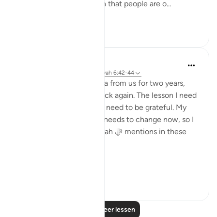
Allah tells us in the Quran that people are o...
Bekijk meer
50
7
Dr. Haifaa Younis
4 jaar geleden
·
Verwijzen naar
ayah 6:42-44
Allah ﷻ took away Mecca from us for two years,
and now He ﷻ gave it back again. The lesson I need
to learn from this is that I need to be grateful. My
relationship with Him ﷻ needs to change now, so I
am not like those that Allah ﷻ mentions in these
verses:
'...
Bekijk meer
24
2
Lees meer lessen