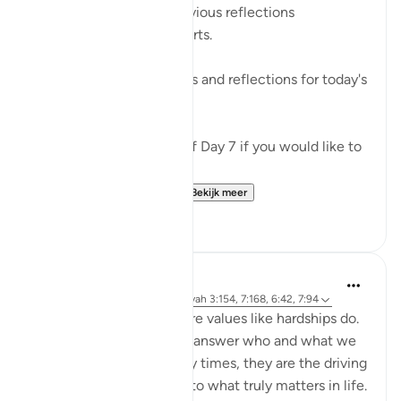
🥇 Great Job on your previous reflections
May Allah bless your efforts.
✏️What are your thoughts and reflections for today's
Ayah?
👉Here is the question of Day 7 if you would like to
recheck it:
https://quranreflect.c...
Bekijk meer
6
0
Samia Mubarak
4 jaar geleden
·
Verwijzen naar
ayah 3:154, 7:168, 6:42, 7:94
Nothing brings up our core values like hardships do.
Tests and trials beg us to answer who and what we
truly submit to. And many times, they are the driving
force to realign our lives to what truly matters in life.