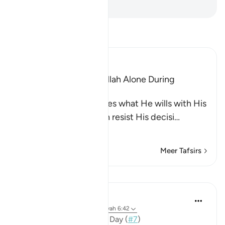
-
Sofian S. Siregar
Lees Tafsir
Ibn Kathir (Abridged)
The Idolators Call On Allah Alone During
Torment and Distress
Allah states that He does what He wills with His
creatures and none can resist His decisi
…
Lees meer
Meer Tafsirs
Lessen
Mohannad Hakeem
3 jaar geleden
·
Verwijzen naar
ayah 6:42
📖 Here is the answer for Day (
#7
)