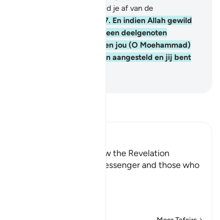
geen god dan Hij. En wend je af van de
veelgodenaanbidders.
107
.
En indien Allah gewild
had, hadden zij (Allah) geen deelgenoten
toegekend, en Wij hebben jou (O Moehammad)
niet als bewaker over hen aangesteld en jij bent
geen voogd over hen.
-
Sofian S. Siregar
Lees Tafsir
Ibn Kathir (Abridged)
The Command to Follow the Revelation
Allah commands His Messenger and those who
followed his path,
اتَّبِعْ مَآ أُوحِىَ إِلَيْكَ مِن رَّبِّكَ
(Follow wh
…
Lees meer