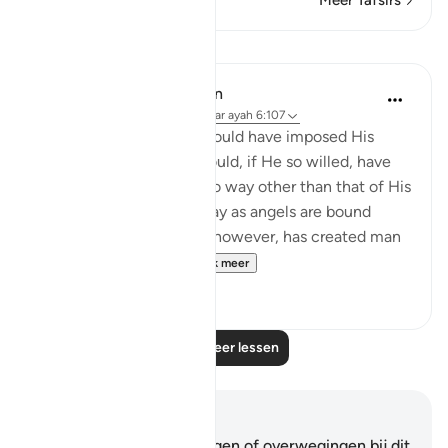
Meer Tafsirs
Lessen
In the Shade of the Quran
31 weken geleden
·
Verwijzen naar
ayah 6:107
Had God so willed, He would have imposed His
guidance on them. He could, if He so willed, have
created them knowing no way other than that of His
guidance, in the same way as angels are bound
always to obey Him. He, however, has created man
with the ability to...
Bekijk meer
0
0
Lees meer lessen
Notities en reflecties
Je hebt geen aantekeningen of overwegingen bij dit