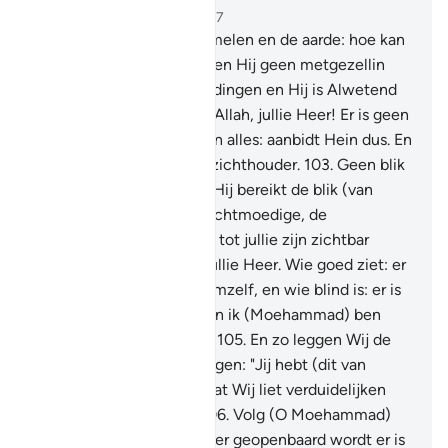
Hoofdstuk 6, Pagina 141, Juz 7
101
.
Schepper van de hemelen en de aarde: hoe kan
Hij een zoon hebben indien Hij geen metgezellin
heeft? En Hij schiep alle dingen en Hij is Alwetend
omtrent alles.
102
.
Dat is Allah, jullie Heer! Er is geen
god dan Hij, Schepper van alles: aanbidt Hein dus. En
Hij is over alle zaken Toezichthouder.
103
.
Geen blik
kan Hem bereiken, maar Hij bereikt de blik (van
iedereen); en Hij is de Zachtmoedige, de
Alwetende.
104
.
Waarlijk, tot jullie zijn zichtbar
bewijzen gekomen van jullie Heer. Wie goed ziet: er
is (een voordeel) voor hemzelf, en wie blind is: er is
(een nadeel) voor hem, en ik (Moehammad) ben
geen bewaker over jullie.
105
.
En zo leggen Wij de
Tekenen uit opdat zij zeggen: "Jij hebt (dit van
iemand) geleerd." En opdat Wij liet verduidelijken
aan een volk dat weet.
106
.
Volg (O Moehammad)
hetgeen jou van jouw Heer geopenbaard wordt er is