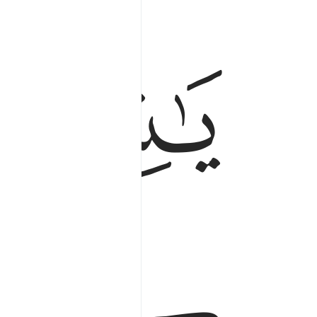
ﱑ
يا نساء النبي لستن كاحد من النساء ان اتقيتن فل
يَـٰنِسَآءَ ٱلنَّبِىِّ لَسْتُنَّ كَأَحَدٍۢ مِّنَ ٱلنِّسَآءِ ۚ إِنِ ٱ
ﱔ