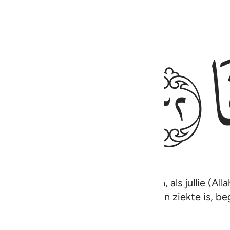
ﱥ
jn zoals geen van de andere vrouwen, als jullie (Al
en waardoor degene in wiens hart een ziekte is, be