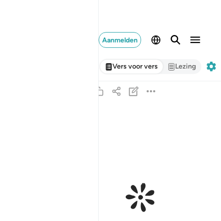
Aanmelden
Vers voor vers
Lezing
ﱁ ﱂ
ومن يقنت منكن لله ورسوله وتعمل صالحا نوتها اجره
وَمَن يَقْنُتْ مِنكُنَّ لِلَّهِ وَرَسُولِهِۦ وَتَعْمَلْ صَـٰلِحًۭا نُّؤْتِ