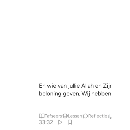
En wie van jullie Allah en Zijn Bo
beloning geven. Wij hebben voor ha
Tafseers
Lessen
Reflecties
Qiraat
33:32