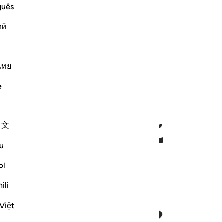
guês
ий
ﱇ
ไทย
e
中文
u
ol
ili
Việt