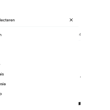
electeren
Aanmelden
Bladzijde
422
Juz
22
/
Hizb
43
h
ﱃ
ﱄ
۞ ا مرتين واعتدنا لها رزقا كريما ٣١
ف
۞ هَآ أَجْرَهَا مَرَّتَيْنِ وَأَعْتَدْنَا لَهَا رِزْقًۭا كَرِيمًۭا ٣١
is
esia
no