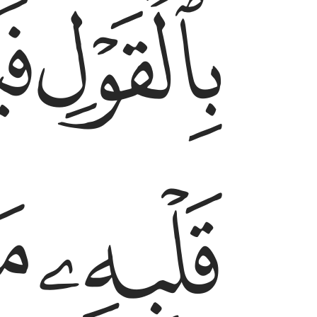
ﱜ
ﱝ
ﱠ
ﱡ