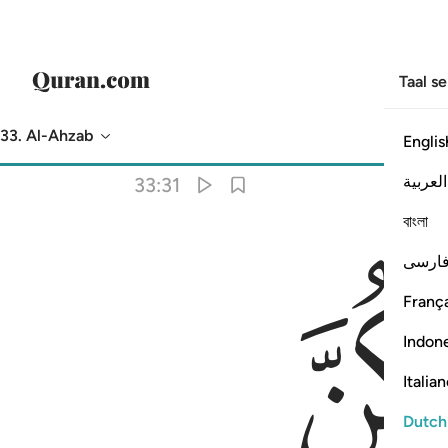
Taal s
33. Al-Ahzab
Englis
Vertaling
: Sofian S. Siregar
العربية
33:31
বাংলা
ارسی
França
Indon
Italia
Dutch