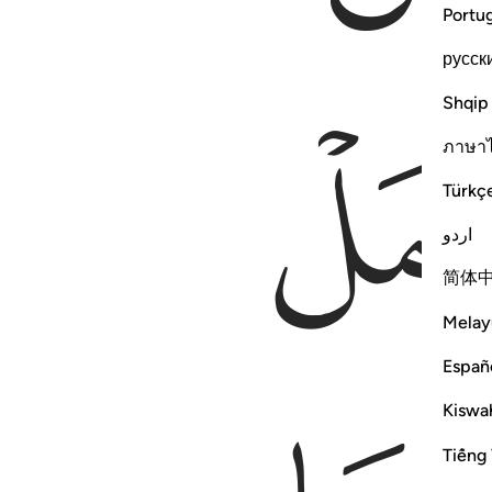
Portu
русск
Shqip
ภาษา
Türkç
اردو
简体
Melay
Españ
Kiswah
Tiếng 