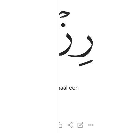
ﱎ
ﱏ
 die zullen Wij twee maal een