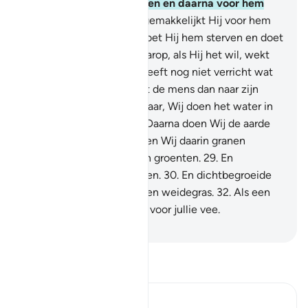
uit een druppel geschapen en daarna voor hem
beschikt.
20
.
Daarna vergemakkelijkt Hij voor hem
de Weg.
21
.
Vervolgens doet Hij hem sterven en doet
Hij hem begraven.
22
.
Daarop, als Hij het wil, wekt
Hij hem op.
23
.
Nee, hij heeft nog niet verricht wat
Hij hem opdroeg.
24
.
Laat de mens dan naar zijn
voedsel kijken.
25
.
Voorwaar, Wij doen het water in
stromen neerkomen.
26
.
Daarna doen Wij de aarde
openploegen.
27
.
Dan doen Wij daarin granen
groeien.
28
.
En druiven en groenten.
29
.
En
olijfbomen on dadelpalmen.
30
.
En dichtbegroeide
gaarden.
31
.
En vruchten en weidegras.
32
.
Als een
voorziening voor jullie en voor jullie vee.
-
Sofian S. Siregar
Lees Tafsir
Ibn Kathir (Abridged)