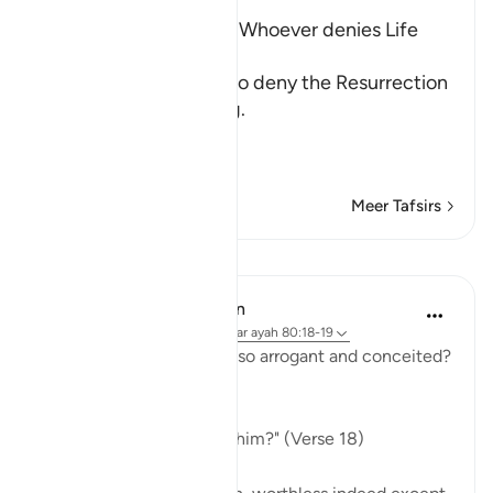
The Refutation against Whoever denies Life
after Death
Allah rebukes those who deny the Resurrection
and the Final Gathering.
قُتِلَ الإِنسَـنُ مَآ أَكْ
…
Lees meer
Meer Tafsirs
Lessen
In the Shade of the Quran
31 weken geleden
·
Verwijzen naar
ayah 80:18-19
Indeed, how can man be so arrogant and conceited?
What are his origins:
"Of what did God create him?" (Verse 18)