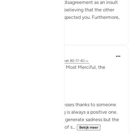
instance, perceiving the disagreement as an insult
which could also lead to believing that the other
party has purposely disrespected you. Furthermore,
the s...
Bekijk meer
18
7
Razia Zahra
2 jaar geleden
·
Verwijzen naar
ayah 80:17-40
In the Name of Allah, the Most Merciful, the
Especially Merciful,
Gratitude.
Whenever a person expresses thanks to someone
for something the feeling is always a positive one.
Being thankful will never generate sadness but the
very opposite. Let’s think of s...
Bekijk meer