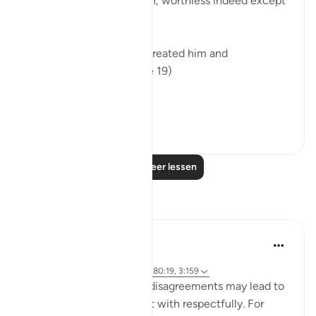
He is a very humble origin, worthless indeed except
for God's grace.
"Of a drop of sperm. He created him and
proportioned him." (Verse 19)
A dr...
Bekijk meer
0
0
Lees meer lessen
Reflecties
Sundas Ejaz
6 jaar geleden
·
Verwijzen naar
ayah 87:14, 2:195, 80:19, 3:159
Failed expectations and disagreements may lead to
negativity if it is not dealt with respectfully. For