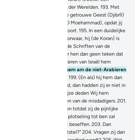
neerzending van de Heer der Werelden.
193
.
Met
hem (de Koran) daalde de getrouwe Geest (Djibrîl)
neer.
194
.
Op jouw hart (O Moehammad), opdat jij
tot de waarschuwers behoort.
195
.
In een duidelijke
Arabische taal.
196
.
En voorwaar, hij (de Koran) is
zeker (aangekondigd) in de Schriften van de
vroegeren.
197
.
Is het voor hen dan geen teken dat
de geleerden van de Kinderen van Israël hem
kennen?
198
.
En als Wij hem am de niet-Arabieren
hadden doen neerdalen.
199
.
(En als) hij hem dan
aan ben voorgedragen had, dan hadden zij er niet in
geloofd.
200
.
Op deze wijze deden Wij hem
binnendringen in de barten van de misdadigers.
201
.
Zij zullen er niet in geloven totdat zij de pijnlijke
bestraffing zien.
202
.
Die plotseling tot ben zal
komen, terwijl zij het niet beseffen.
203
.
Dan
zeggen zij: "Krijgen wij uitstel?"
204
.
Vragen zij dan
dat Onze bestraffing bespoedigd wordt?
205
.
Wat