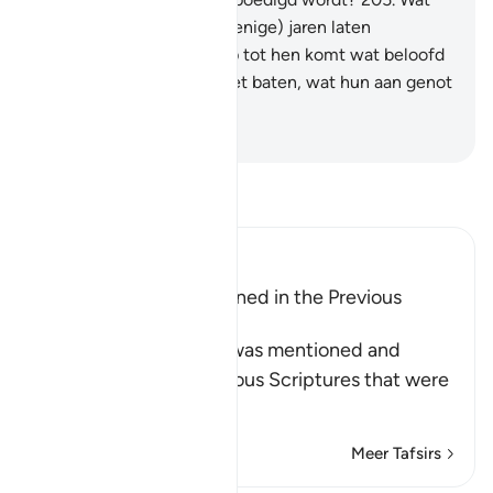
denk jij dan, als Wij hun (enige) jaren laten
genieten?
206
.
En daarop tot hen komt wat beloofd
was?
207
.
Het zal hun niet baten, wat hun aan genot
gegeven was.
-
Sofian S. Siregar
Lees Tafsir
Ibn Kathir (Abridged)
The Qur'an was mentioned in the Previous
Scriptures
Allah says: this Qur'an was mentioned and
referred to in the previous Scriptures that were
left beh
…
Lees meer
Meer Tafsirs