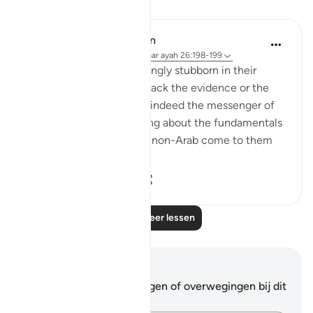
Lessen
In the Shade of the Quran
32 weken geleden
·
Verwijzen naar
ayah 26:198-199
The idolaters were knowingly stubborn in their
opposition. They did not lack the evidence or the
proof that the Prophet is indeed the messenger of
God and that his preaching about the fundamentals
of the faith is true. Had a non-Arab come to them
and recited t...
Bekijk meer
0
0
49
Lees meer lessen
Notities en reflecties
Je hebt geen aantekeningen of overwegingen bij dit
vers.