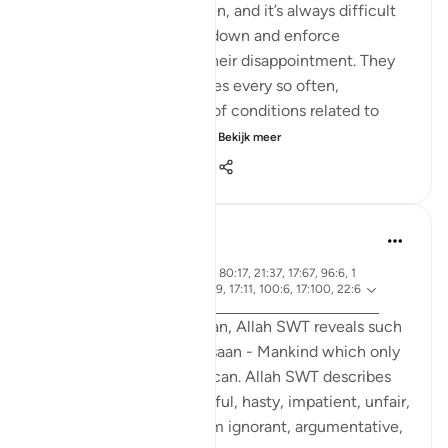
I work with young children, and it’s always difficult
to have to put your foot down and enforce
consequences and see their disappointment. They
are promised special prizes every so often,
dependent on a number of conditions related to
their behavior in class a...
Bekijk meer
12
2
200
Rooma Khanam
49 weken geleden
·
ayah 33:72, 90:4, 4:28, 80:17, 21:37, 17:67, 96:6, 1
Verwijzen
4:34, 43:15, 18:54, 70:19, 17:11, 100:6, 17:100, 22:6
naar
6
Various times in the Qur'an, Allah SWT reveals such
integral qualities of Al Insaan - Mankind which only
Al Khaaliq - The Creator can. Allah SWT describes
human beings as ungrateful, hasty, impatient, unfair,
stingy. He SWT calls them ignorant, argumentative,