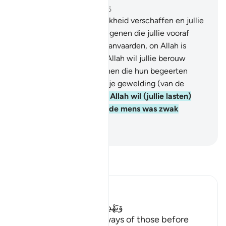
Hoofdstuk 4, Pagina 83, Juz 5
26
.
Allah wil jullie duidelijkheid verschaffen en jullie
leiden op de wijze van degenen die jullie vooraf
gingen on jullie berouw aanvaarden, on Allah is
Alwetend, Alwijs.
27
.
En Allah wil jullie berouw
aanvaarden, terwijl degenen die hun begeerten
volgen, (willen) dat jullie je gewelding (van de
Waarheid) afwenden.
28
.
Allah wil (jullie lasten)
voor jullie verlichten. En de mens was zwak
geschapen.
-
Sofian S. Siregar
Lees Tafsir
Ibn Kathir (Abridged)
وَيَهْدِيَكُمْ سُنَنَ الَّذِينَ مِن قَبْلِكُمْ
(And to show you the ways of those before