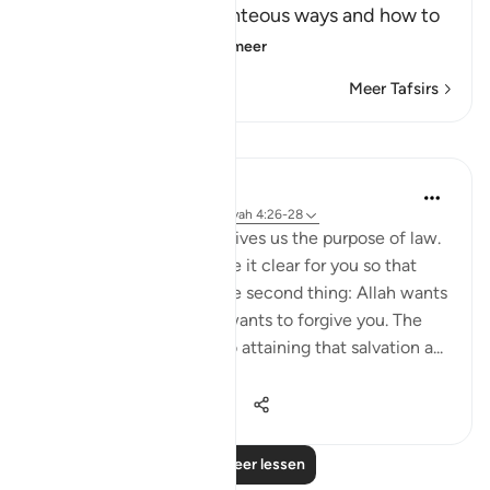
you,) meaning their righteous ways and how to
adhere to the co
…
Lees meer
Meer Tafsirs
Lessen
Omar Suleiman
6 jaar geleden
·
Verwijzen naar
ayah 4:26-28
In these 3 Verses, Allah gives us the purpose of law.
First, Allah wants to make it clear for you so that
there is no ambiguity. The second thing: Allah wants
you to succeed and He wants to forgive you. The
third thing: on the way to attaining that salvation a...
Bekijk meer
30
0
1.076
Lees meer lessen