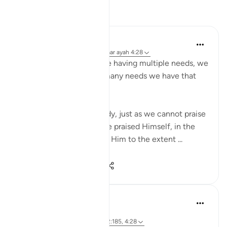
Reflecties
Mahjabeen Ahmad
22 weken geleden
·
Verwijzen naar
ayah 4:28
As human beings, despite having multiple needs, we
do not even know how many needs we have that
Allah takes care of.
Even though we are needy, just as we cannot praise
Allah because He is as He praised Himself, in the
same way we cannot ask Him to the extent ...
Bekijk meer
9
0
265
R H
31 weken geleden
·
Verwijzen naar
ayah 4:27, 4:147, 2:185, 4:28