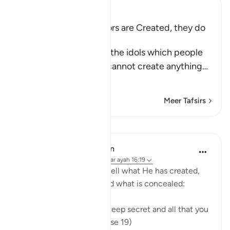
Ibn Kathir (Abridged)
The gods of the Idolators are Created, they do
not create
Then Allah tells us that the idols which people
call on instead of Him cannot create anything
…
Lees meer
Meer Tafsirs
Lessen
In the Shade of the Quran
31 weken geleden
·
Verwijzen naar
ayah 16:19
The Creator knows full well what He has created,
what is apparent of it, and what is concealed:
"God knows all that you keep secret and all that you
bring into the open." (Verse 19)