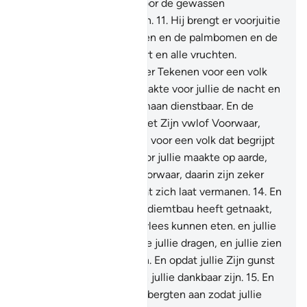
drinken is, en een deel voor de gewassen
waaropjullie (vee) weiden.
11
.
Hij brengt er voorjuitie
het graan en de olijfbomen en de palmbomen en de
druivenstruiken mee voort en alle vruchten.
Voorwaar, daarin zijn zeker Tekenen voor een volk
dat nadenkt
12
.
En Hij maakte voor jullie de nacht en
de dag en de zon en de maan dienstbaar. En de
sterren zijn dienstbaar, met Zijn vwlof Voorwaar,
daarin zijn zeker Tekenen voor een volk dat begrijpt
13
.
En (ook in) wat Hij voor jullie maakte op aarde,
verschillend van soort Voorwaar, daarin zijn zeker
Tekenen voor een veik dat zich laat vermanen.
14
.
En
Hij is Degene Die de zee diemtbau heeft getnaakt,
opdat jullie uit haar vers vlees kunnen eten. en jullie
halen sieraden uit haar die jullie dragen, en jullie zien
de schepen op haar varen. En opdat jullie Zijn gunst
zoeken en hopelijk zullen jullie dankbaar zijn.
15
.
En
Hij bracht op de aarde gebergten aan zodat jullie