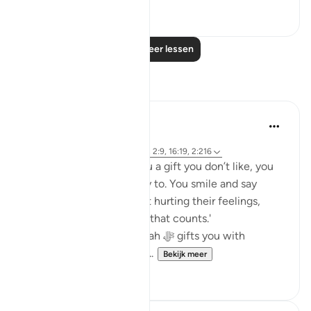
0
0
Lees meer lessen
Reflecties
Khalisa M.
45 weken geleden
·
Verwijzen naar
ayah 27:40, 12:86, 2:9, 16:19, 2:216
When someone gives you a gift you don’t like, you
fake it... or at least you try to. You smile and say
thank you in hopes of not hurting their feelings,
because 'it’s the thought that counts.'
But what about when Allah ﷻ gifts you with
something you don’t like...
Bekijk meer
23
5