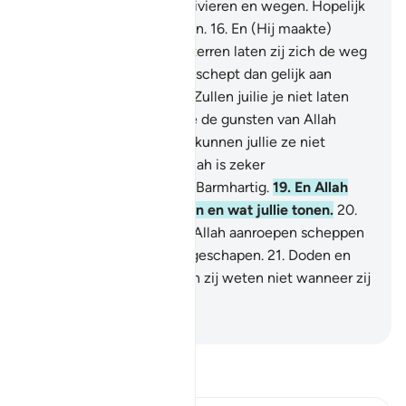
niet met haar beven, en rivieren en wegen. Hopelijk
zullen jullie Leiding volgen.
16
.
En (Hij maakte)
kerunerken, en door de sterren laten zij zich de weg
wijzen.
17
.
Is Degene Die schept dan gelijk aan
degene die niet schept? Zullen juilie je niet laten
vemenen?
18
.
En als jullie de gunsten van Allah
(zouden wiilen) optellen kunnen jullie ze niet
opsommen. Voorwaar, Allah is zeker
Vergevensgezind, Meest Barmhartig.
19
.
En Allah
weet wat jullie verbergen en wat jullie tonen.
20
.
En degenen die zij naast Allah aanroepen scheppen
niets, maar zij zijn (zelf) geschapen.
21
.
Doden en
zijn zij zonder te leven. En zij weten niet wanneer zij
worden opgewekt
-
Sofian S. Siregar
Lees Tafsir