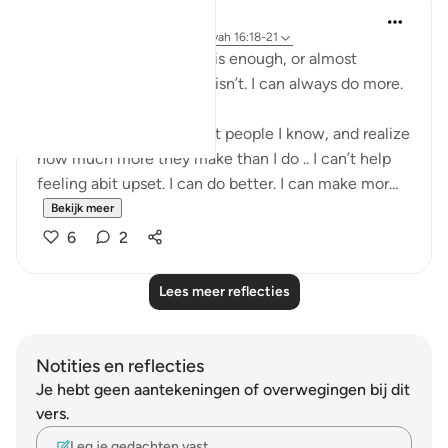
Yazin
6 jaar geleden
·
Verwijzen naar
ayah 16:18-21
I know I think that I do this enough, or almost
enough .. but trust me, it isn’t. I can always do more.
I know that when I look at people I know, and realize
how much more they make than I do .. I can’t help
feeling abit upset. I can do better. I can make mor...
Bekijk meer
6
2
Lees meer reflecties
Notities en reflecties
Je hebt geen aantekeningen of overwegingen bij dit
vers.
Leg je gedachten vast…