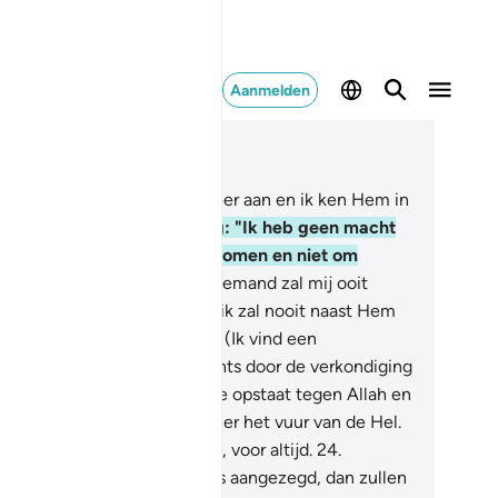
Aanmelden
es in context
fdstuk 72, Pagina 573, Juz 29
.
Zeg: "Ik roep alleen mijn Heer aan en ik ken Hem in
ets deelgenoten toe."
21
.
Zeg: "Ik heb geen macht
 voor jullie schade te voorkomen en niet om
iding te geven."
22
.
Zeg: "Niemand zal mij ooit
gen Allah kunnen redden en ik zal nooit naast Hem
n toevluchtsoord vinden.
23
.
(Ik vind een
evluchtsoord) van Allah slechts door de verkondiging
n Zijn Boodschappen." En wie opstaat tegen Allah en
jn Boodschapper: voor hen is er het vuur van de Hel.
 zijn daarin eeuwig levenden, voor altijd.
24
.
nneer zij dan zien wat hun is aangezegd, dan zullen