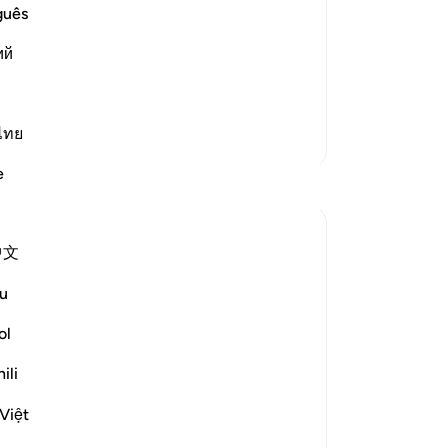
 Shirk
zi
guês
 alone for worship and that none should
in 
ny partners be associated with Him. As
ий
jul
uit
ma
is 
ไทย
Meer Tafsirs
He
e
en
do
ove
中文
so
-
So
u
arm or to set you on the right course.'
ol
No
Je
ili
ver
alities and attributes. It is God alone
Việt
ijk meer