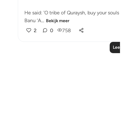
He said: 'O tribe of Quraysh, buy your souls from Alla
Banu ‘A...
Bekijk meer
2
0
758
Lees meer le
Notes
placeholders
close