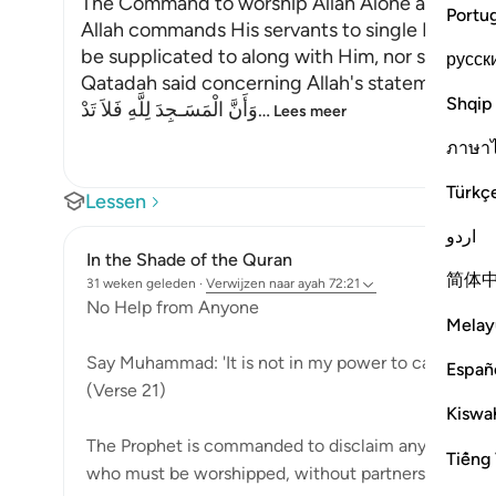
The Command to worship Allah Alone and shun
Portu
Allah commands His servants to single Him out
be supplicated to along with Him, nor should a
русск
Qatadah said concerning Allah's statement,
Shqip
وَأَنَّ الْمَسَـجِدَ لِلَّهِ فَلاَ تَدْ
…
Lees meer
ภาษา
Türkç
Lessen
اردو
In the Shade of the Quran
简体
31 weken geleden
·
Verwijzen naar
ayah 72:21
No Help from Anyone
Melay
Say Muhammad: 'It is not in my power to cause you h
Españ
(Verse 21)
Kiswah
The Prophet is commanded to disclaim any of God's qu
Tiếng 
who must be worshipped, without partners, an...
Bek