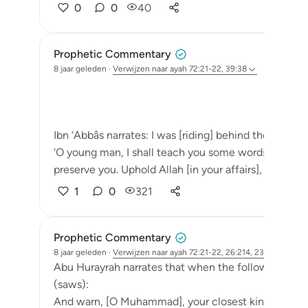
0
0
40
Prophetic Commentary
8 jaar geleden
·
Verwijzen naar
ayah 72:21-22, 39:38
Ibn ‘Abbâs narrates: I was [riding] behind the Messen
'O young man, I shall teach you some words: Uphold Al
preserve you. Uphold Allah [in your affairs], and you w
1
0
321
Prophetic Commentary
8 jaar geleden
·
Verwijzen naar
ayah 72:21-22, 26:214, 23:101, 83:6
Abu Hurayrah narrates that when the following ayah
(saws):
And warn, [O Muhammad], your closest kindred. [26