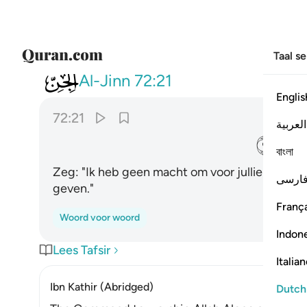
Taal s
072
قل اني لا املك لكم ضرا ولا رشدا 
Al-Jinn
72:21
Englis
72:21
العربية
ﲌ
বাংলা
Zeg: "Ik heb geen macht om voor jullie schade
ارسی
geven."
França
Woord voor woord
Indon
Lees Tafsir
Italia
Ibn Kathir (Abridged)
Dutch