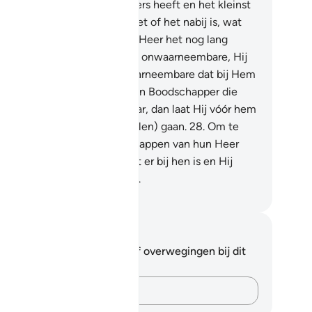
j weten wie de zwakste helpers heeft en het kleinst
aantal is.
25
.
Zeg: "Ik weet niet of het nabij is, wat
lie aangezegd is, of dat mijn Heer het nog lang
stelt."
26
.
De Kenner van het onwaarneembare, Hij
akt voor niemand het onwaarneembare dat bij Hem
zichtbaar.
27
.
Behalve aan een Boodschapper die
m welgevallig is, en voorwaar, dan laat Hij vóór hem
 achter hem wachters (Engelen) gaan.
28
.
Om te
en weten dat zij de Boodschappen van hun Heer
rbrachten. En Hij omvat wat er bij hen is en Hij
mt alle zaken nauwkeurig op.
fian S. Siregar
tities en reflecties
 hebt geen aantekeningen of overwegingen bij dit
s.
Leg je gedachten vast…