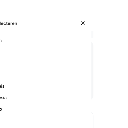
electeren
Aanmelden
Le
h
Hoo
20
ﲄ
ﲅ
ﲆ
ﲇ
ﲈ
ﲉ
ﲊ
ﲋ
ni
om
 te voorkomen en niet om Leiding te
Le
ف
te
is
ee
Lees verder
to
esia
va
Zi
no
Zij
Wa