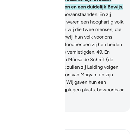
Hârôen met Onze Tekenen en een duidelijk Bewijs.
46
.
Naar Fir`aun en zijn vooraanstaanden. En zij
waren hoogmoedig en zij waren een hooghartig volk.
47
.
En zij zeiden: "Zouden wij die twee mensen, die
zijn zoals wij, geloven, terwijl hun volk voor ons
dienaren is?"
48
.
Daarom loochenden zij hen beiden
en behoorden toen tot de vernietigden.
49
.
En
voorzeker, wij hebben aan Môesa de Schrift (de
Taurât) gegeven. Hopelijk zullen zij Leiding volgen.
50
.
En Wij maakten de zoon van Maryam en zijn
moeder tot een Teken en Wij gaven hun een
onderkomen op een hoogplegen plaats, bewoonbaar
met stromend water.
-
Sofian S. Siregar
Lees Tafsir