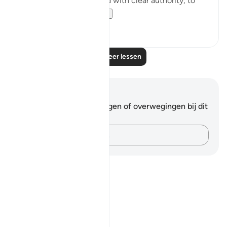
Aaron, with Our signs and with clear authority, to
Pharaoh and ...
Bekijk meer
0
0
Lees meer lessen
Notities en reflecties
Je hebt geen aantekeningen of overwegingen bij dit
vers.
Leg je gedachten vast…