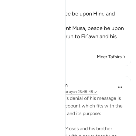
Ibn Kathir (Abridged)
The Story of Musa, Peace be upon Him; and
Fir`awn
Allah tells us that He sent Musa, peace be upon
him, and his brother Harun to Fir`awn and his
chiefs
…
Lees meer
Meer Tafsirs
Lessen
In the Shade of the Quran
31 weken geleden
·
Verwijzen naar
ayah 23:45-48
Moses' story and Pharaoh's denial of his message is
then told in a very brief account which fits with the
general style of the surah and its purpose:
"And then We sent forth Moses and his brother