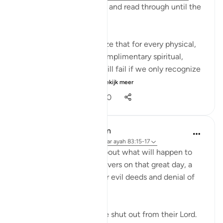
I ask you to bear with me and read through until the
end and really reflect:
It's mind blowing to realize that for every physical,
seen reality, there is a complimentary spiritual,
unseen reality. And we will fail if we only recognize
the physical realities. ...
Bekijk meer
106
14
4.900
In the Shade of the Quran
31 weken geleden
·
Verwijzen naar
ayah 83:15-17
Here, we are told here about what will happen to
the transgressing unbelievers on that great day, a
destiny which befits their evil deeds and denial of
the truth:
"On that day they shall be shut out from their Lord.