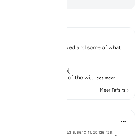
-
Sofian S. Siregar
Lees Tafsir
Ibn Kathir (Abridged)
The Record of the Wicked and some of what
happens to Them
Allah says truly,
إِنَّ كِتَـبَ الْفُجَّارِ لَفِى سِجِّينٍ
(Nay! Truly, the Record of the wi
…
Lees meer
Meer Tafsirs
Lessen
Yasmin Mogahed
4 jaar geleden
·
Verwijzen
ayah 69:32, 57:12, 2:3-5, 56:10-11, 20:125-126,
naar
83:15