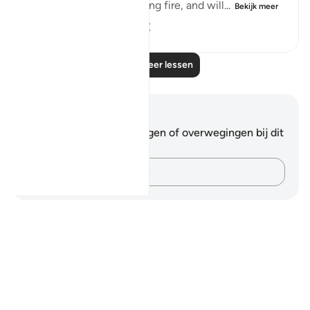
They shall enter the blazing fire, and will...
Bekijk meer
0
0
93
Lees meer lessen
Notities en reflecties
Je hebt geen aantekeningen of overwegingen bij dit
vers.
Leg je gedachten vast…