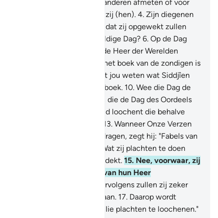
3
.
Maar wanneer zij voor anderen afmeten of voor
hen afwegen, benadelen zij (hen).
4
.
Zijn diegenen
dan er niet van overtuigd dat zij opgewekt zullen
worden?
5
.
Op een geweldige Dag?
6
.
Op de Dag
waarop de mensen voor de Heer der Werelden
staan?
7
.
Nee, voorwaar, het boek van de zondigen is
in Siddjîen.
8
.
En wat doet jou weten wat Siddjîen
is?
9
.
Een volbeschreven boek.
10
.
Wee die Dag de
loochenaars!
11
.
Degenen die de Dag des Oordeels
loochenen.
12
.
En niemand loochent die behalve
elke zondige overtreder.
13
.
Wanneer Onze Verzen
aan hem worden voorgedragen, zegt hij: "Fabels van
de vroegeren!"
14
.
Nee! Wat zij plachten te doen
heeft zelfs hun harten bedekt.
15
.
Nee, voorwaar, zij
zullen zeker op die Dag van hun Heer
afgescheiden zijn.
16
.
Vervolgens zullen zij zeker
Djahîm (de Hel) binnengaan.
17
.
Daarop wordt
gezegd: "Dit is dat wat jullie plachten te loochenen."