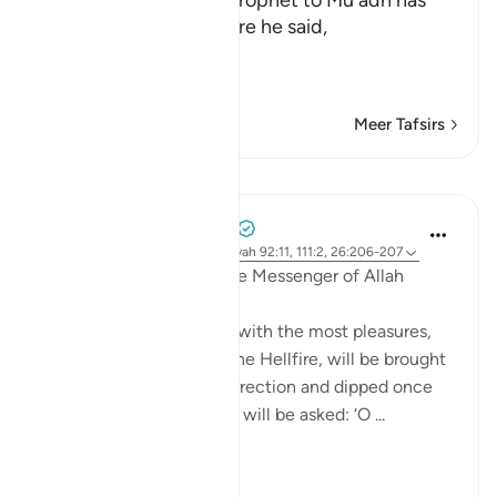
The statement of the Prophet to Mu`adh has
already preceded, where he said,
«فَهَلَّا صَلَّيْتَ ب
سَ
…
Lees meer
Meer Tafsirs
Lessen
Prophetic Commentary
8 jaar geleden
·
Verwijzen naar
ayah 92:11, 111:2, 26:206-207
Anas b Mâlik narrates: The Messenger of Allah
(saws) said:
'The person in this world with the most pleasures,
who is of the people of the Hellfire, will be brought
forth on the Day of Resurrection and dipped once
into the Hellfire. Then he will be asked: ‘O ...
Bekijk meer
0
0