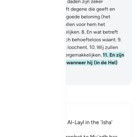
schiep.
4
.
Voorwaar, jullie daden zijn zeker
verschillend.
5
.
Wat betreft degene die geeft en
(Allah) vreest.
6
.
En in de goede beloning (het
Paradijs) gelooft.
7
.
Wij zullen voor hem het
gemakkelijke vergemakkelijken.
8
.
En wat betreft
degene die gierig is en zich behoefteloos waant.
9
.
En die de goede beloning loochent.
10
.
Wij zullen
voor hem het moeilijke vergemakkelijken.
11
.
En zijn
bezit zal hem niet baten wanneer hij (in de Hel)
valt.
-
Sofian S. Siregar
Lees Tafsir
Ibn Kathir (Abridged)
The Recitation of Surat Al-Layl in the `Isha'
Prayer