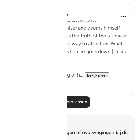
In the Shade of the Quran
31 weken geleden
·
Verwijzen naar
ayah 92:8-11
"But as for him who is a miser and deems himself
self-sufficient, and rejects the truth of the ultimate
good, We shall smooth the way to affliction. What
will his wealth avail him when he goes down [to his
grave]." (Verses 8-11)
He who sacrifices nothing of h...
Bekijk meer
0
0
Lees meer lessen
Notities en reflecties
Je hebt geen aantekeningen of overwegingen bij dit
vers.