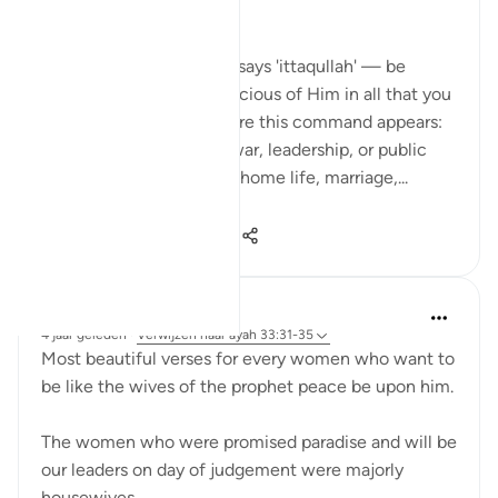
Bismillah
In Surah Al-Ahzab, Allah says 'ittaqullah' — be
mindful of Allah, be conscious of Him in all that you
do. What’s striking is where this command appears:
not only in moments of war, leadership, or public
duty, but in verses about home life, marriage,...
Bekijk meer
13
3
242
UmAyoub
4 jaar geleden
·
Verwijzen naar
ayah 33:31-35
Most beautiful verses for every women who want to
be like the wives of the prophet peace be upon him.
The women who were promised paradise and will be
our leaders on day of judgement were majorly
housewives.