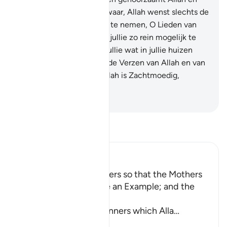
Zijn Boodschapper. Voorwaar, Allah wenst slechts de
onreinheid van jullie weg te nemen, O Lieden van
het huis (Ahloel Bait), en jullie zo rein mogelijk te
maken.
34
.
En herinnert jullie wat in jullie huizen
wordt voorgedragen van de Verzen van Allah en van
de wijsheid. Voorwaar, Allah is Zachtmoedig,
Alwetend.
-
Sofian S. Siregar
Lees Tafsir
Ibn Kathir (Abridged)
Enjoining certain Manners so that the Mothers
of the Believers may be an Example; and the
Prohibition of Tabarruj
These are the good manners which Alla
…
Lees meer