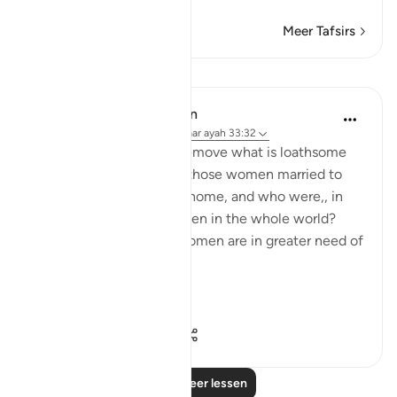
Meer Tafsirs
Lessen
In the Shade of the Quran
32 weken geleden
·
Verwijzen naar
ayah 33:32
What are the means to remove what is loathsome
and ensure the purity of those women married to
the Prophet, living in his home, and who were,, in
any case the purest women in the whole world?
Needless to say, other women are in greater need of
such means.
Ini...
Bekijk meer
1
0
269
Lees meer lessen