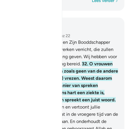
Woord voor woord
Lees verder
Lees in context
Hoofdstuk 33, Pagina 422, Juz 22
31
.
En wie van jullie Allah en Zijn Booddschapper
gehoorzaamt en goede werken verricht, die zullen
Wij twee maal een beloning geven. Wij hebben voor
haar een edele voorziening bereid.
32
.
O vrouwen
van de Profeet, jullie zijn zoals geen van de andere
vrouwen, als jullie (Allah) vrezen. Weest daarom
niet minzaam in jullie manier van spreken
waardoor degene in wiens hart een ziekte is,
begeerte gaat voelen, en spreekt een juist woord.
33
.
En blijft in jullie huizen en vertoont jullie
veirsieringen niet zoals dat in de vroegere tijd van de
onwetendheid werd gedaan. En onderhoudt de
shalât en geeft de zakât en gehoorzaamt Allah en