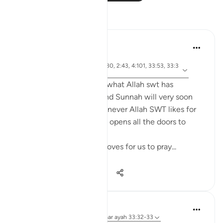
Reflecties
tareq abed
7 jaar geleden
·
Verwijzen
ayah 4:43, 4:102, 24:30, 2:43, 4:101, 33:53, 33:3
naar
2, 17:32, 2:239
Anyone who ponders on what Allah swt has
legislated in the Quran and Sunnah will very soon
come to realize that whenever Allah SWT likes for
something to be done he opens all the doors to
facilitate it to be done.
For example, Allah SWT loves for us to pray...
Bekijk meer
22
0
2.889
Dr Maryam Fayyaz
44 weken geleden
·
Verwijzen naar
ayah 33:32-33