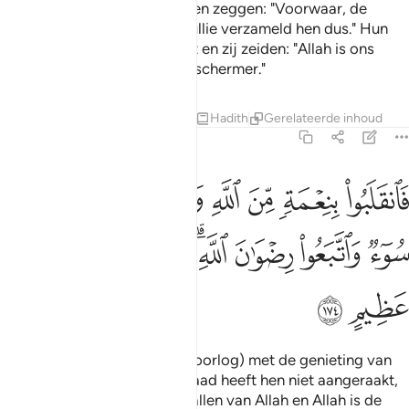
Degenen tegen wie de mensen zeggen: "Voorwaar, de
mensen hebben zich tegen jullie verzameld hen dus." Hun
geloof werd erdoor versterkt en zij zeiden: "Allah is ons
genoeg en Hij is de beste Beschermer."
Tafseers
Lessen
Reflecties
Hadith
Gerelateerde inhoud
3:174
ﱁ
ﱂ
ﱃ
ﱄ
ﱅ
ﱆ
ﱇ
انقلبوا بنعمة من الله وفضل لم يمسسهم سوء واتبعوا رضوان الله والله
َٱنقَلَبُوا۟ بِنِعْمَةٍۢ مِّنَ ٱللَّهِ وَفَضْلٍۢ لَّمْ يَمْسَسْهُمْ سُوٓءٌۭ وَٱتَّبَعُوا۟ رِضْوَٰنَ ٱللَّهِ ۗ
ﱈ
ﱉ
ﱊ
ﱋﱌ
ﱍ
ﱎ
ﱏ
ﱐ
ﱑ
En zij keerden terug (van de oorlog) met de genieting van
Allah en (Zijn) Gunst: het kwaad heeft hen niet aangeraakt,
want zij volgden het welgevallen van Allah en Allah is de