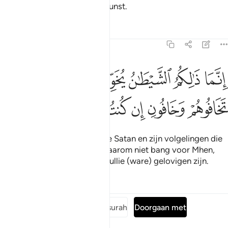
Bezitter van de Geweldige Gunst.
Tafseers
Lessen
Reflecties
3:175
ﱒ
ﱓ
ﱔ
ﱕ
ﱖ
ﱗ
نما ذالكم الشيطان يخوف اولياءه فلا تخافوهم وخافون ان كنتم مومنين ٧٥
ِنَّمَا ذَٰلِكُمُ ٱلشَّيْطَـٰنُ يُخَوِّفُ أَوْلِيَآءَهُۥ فَلَا تَخَافُوهُمْ وَخَافُونِ إِن كُنتُم مُّؤْمِنِينَ ٥
ﱘ
ﱙ
ﱚ
ﱛ
ﱜ
ﱝ
Voorwaar, het was slechts de Satan en zijn volgelingen die
jullie bang maakten, weest daarom niet bang voor Mhen,
weest bang voor Mij, indien jullie (ware) gelovigen zijn.
Tafseers
Lessen
Reflecties
Lees de volledige surah
Doorgaan met