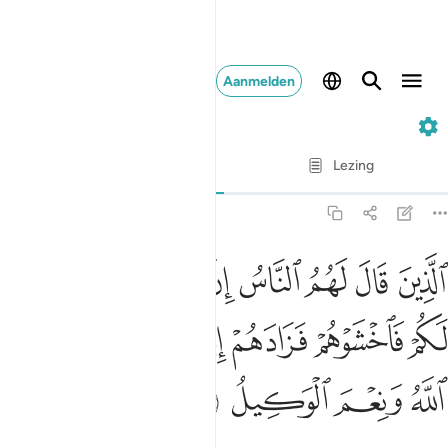
Aanmelden
3. Ali 'Imran
Vers voor vers
Lezing
Vertaling
: Sofian S. Siregar
3:173
ﳅ
ﳆ
ﳇ
ﳈ
ﳉ
ﳊ
ﳋ
ﳌ
لذين قال لهم الناس ان الناس قد جمعوا لكم فاخشوهم فزادهم ايمانا وقالو
لَّذِينَ قَالَ لَهُمُ ٱلنَّاسُ إِنَّ ٱلنَّاسَ قَدْ جَمَعُوا۟ لَكُمْ فَٱخْشَوْهُمْ
ﳍ
ﳎ
ﳏ
ﳐ
ﳑ
ﳒ
ﳓ
ﳔ
ﳕ
ﳖ