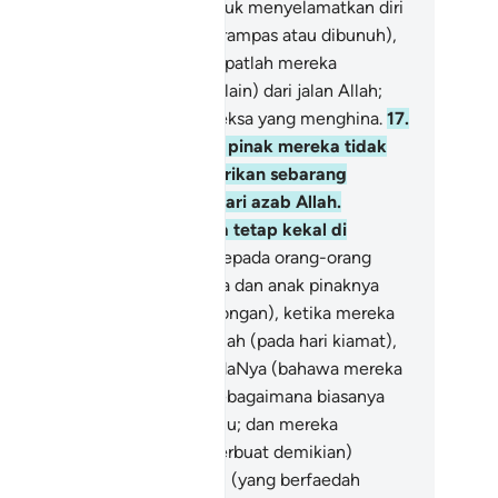
mpahnya sebagai perisai (untuk menyelamatkan diri
n harta bendanya daripada dirampas atau dibunuh),
ka dengan yang demikian dapatlah mereka
ghalang (dirinya dan orang lain) dari jalan Allah;
eh itu mereka beroleh azab seksa yang menghina.
17
.
rta benda mereka dan anak pinak mereka tidak
kali-kali akan dapat memberikan sebarang
rtolongan kepada mereka dari azab Allah.
rekalah ahli neraka, mereka tetap kekal di
lamnya.
18
.
(Setelah nyata kepada orang-orang
nafik itu bahawa harta benda dan anak pinaknya
dak dapat memberikan pertolongan), ketika mereka
muanya dibangkitkan oleh Allah (pada hari kiamat),
ka mereka bersumpah kepadaNya (bahawa mereka
alah orang-orang mukmin) sebagaimana biasanya
reka bersumpah kepada kamu; dan mereka
nyangka bahawa (dengan berbuat demikian)
reka akan mendapat sesuatu (yang berfaedah