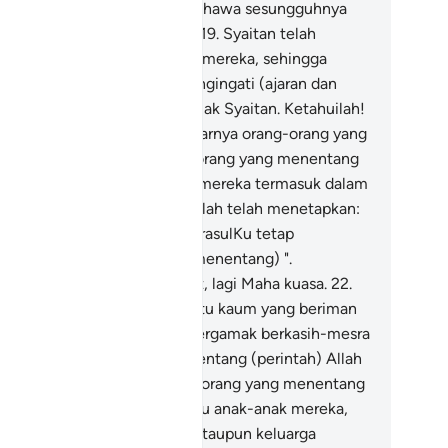
pada mereka). Ketahuilah! Bahawa sesungguhnya
rekalah golongan pendusta.
19
.
Syaitan telah
nguasai dan mempengaruhi mereka, sehingga
nyebabkan mereka lupa mengingati (ajaran dan
aran) Allah; mereka itulah puak Syaitan. Ketahuilah!
hawa puak Syaitan itu sebenarnya orang-orang yang
i.
20
.
Sesungguhnya orang-orang yang menentang
erintah) Allah dan RasulNya, mereka termasuk dalam
longan yang amat hina.
21
.
Allah telah menetapkan:
esungguhnya Aku dan Rasul-rasulKu tetap
ngalahkan (golongan yang menentang) ".
sungguhnya Allah Maha Kuat, lagi Maha kuasa.
22
.
gkau tidak akan dapati sesuatu kaum yang beriman
pada Allah dan hari akhirat, tergamak berkasih-mesra
ngan orang-orang yang menentang (perintah) Allah
n RasulNya, sekalipun orang-orang yang menentang
u ialah bapa-bapa mereka, atau anak-anak mereka,
au saudara-saudara mereka, ataupun keluarga