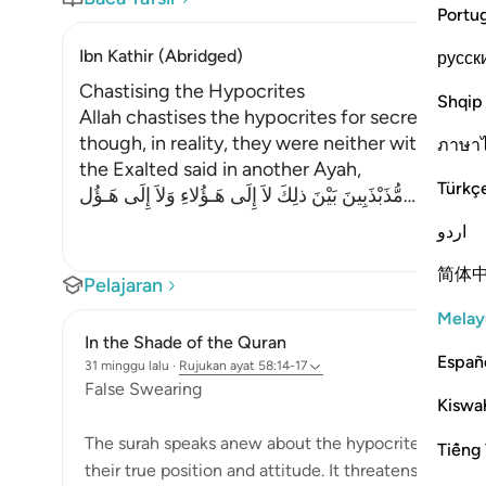
Portu
Ibn Kathir (Abridged)
русск
Chastising the Hypocrites
Shqip
Allah chastises the hypocrites for secretly aid
though, in reality, they were neither with the d
ภาษา
the Exalted said in another Ayah,
Türkç
مُّذَبْذَبِينَ بَيْنَ ذلِكَ لاَ إِلَى هَـؤُلاءِ وَلاَ إِلَى هَـؤُل
…
Baca Lagi
اردو
简体
Pelajaran
Melay
In the Shade of the Quran
Españ
31 minggu lalu
·
Rujukan
ayat 58:14-17
False Swearing
Kiswah
The surah speaks anew about the hypocrites who be
Tiếng 
their true position and attitude. It threatens to expos