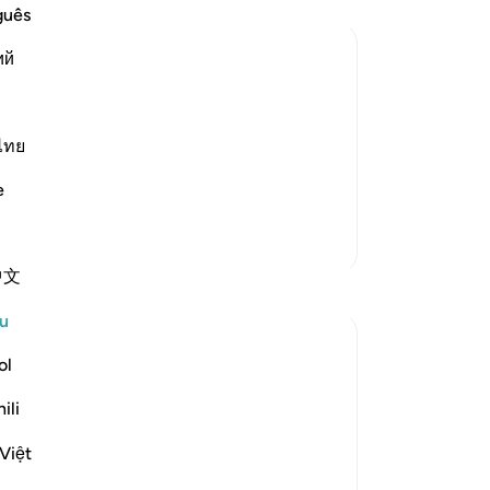
su
guês
da
ий
ma
men
ing and supporting the disbelievers even
ol
isbelievers nor with the Muslims. Allah
ha
ไทย
se
e
pe
Me
Lebih Banyak Tafsir
da
中文
mu
ti
u
se
ma
ol
ad
ili
me
me
friended the Jews in Madinah, describing
Việt
me
e their hypocrisy and to inflict a terrible