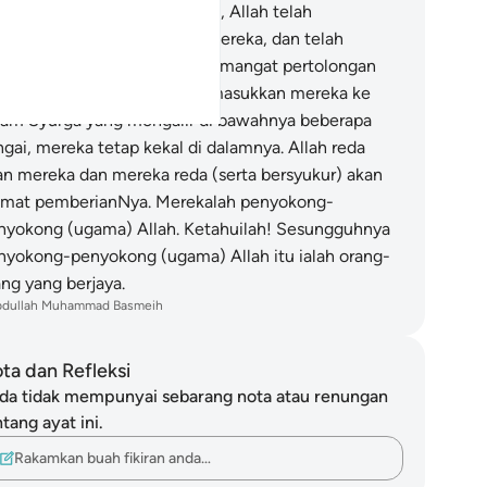
eka. Mereka (yang setia) itu, Allah telah
netapkan iman dalam hati mereka, dan telah
nguatkan mereka dengan semangat pertolongan
ripadaNya; dan Dia akan memasukkan mereka ke
lam Syurga yang mengalir di bawahnya beberapa
ngai, mereka tetap kekal di dalamnya. Allah reda
an mereka dan mereka reda (serta bersyukur) akan
kmat pemberianNya. Merekalah penyokong-
nyokong (ugama) Allah. Ketahuilah! Sesungguhnya
nyokong-penyokong (ugama) Allah itu ialah orang-
ang yang berjaya.
bdullah Muhammad Basmeih
ta dan Refleksi
da tidak mempunyai sebarang nota atau renungan
tang ayat ini.
Rakamkan buah fikiran anda…