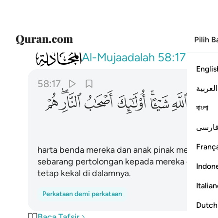
Pilih 
058
لن تغني عنهم اموالهم ولا اولادهم من الله شييا
Al-Mujaadalah
58:17
Englis
58:17
العربية
ﲧ
ﲨ
ﲩﲪ
ﲫ
ﲬ
ﲭﲮ
ﲯ
বাংলা
ارسی
França
harta benda mereka dan anak pinak mereka tid
sebarang pertolongan kepada mereka dari azab 
Indon
tetap kekal di dalamnya.
Italia
Perkataan demi perkataan
Dutch
Baca Tafsir