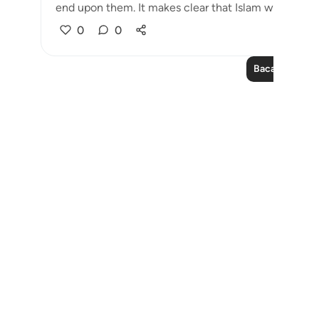
end upon them. It makes clear that Islam will be triu
0
0
Baca Lagi Pela