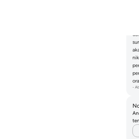
mer
me
me
da
da
su
ak
ni
pe
pe
or
-
A
No
An
ten