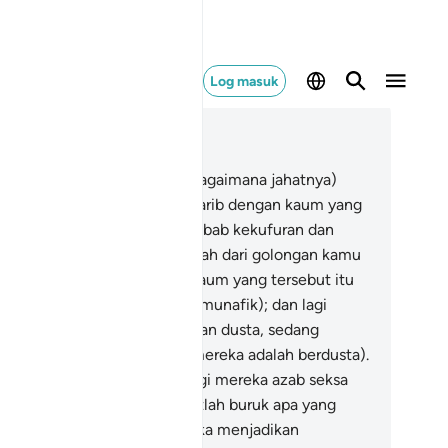
Log masuk
ca dalam Konteks
 58, Halaman 544, Juz 28
.
Tidakkah engkau melihat (bagaimana jahatnya)
ang-orang yang bersahabat karib dengan kaum yang
lah dimurkai Allah (dengan sebab kekufuran dan
ianatnya)? Mereka itu bukanlah dari golongan kamu
n bukan pula dari golongan kaum yang tersebut itu
erana mereka ialah golongan munafik); dan lagi
reka selalu bersumpah dengan dusta, sedang
reka mengetahui (bahawa mereka adalah berdusta).
.
Allah telah menyediakan bagi mereka azab seksa
ng berat; sesungguhnya amatlah buruk apa yang
reka telah lakukan.
16
.
Mereka menjadikan