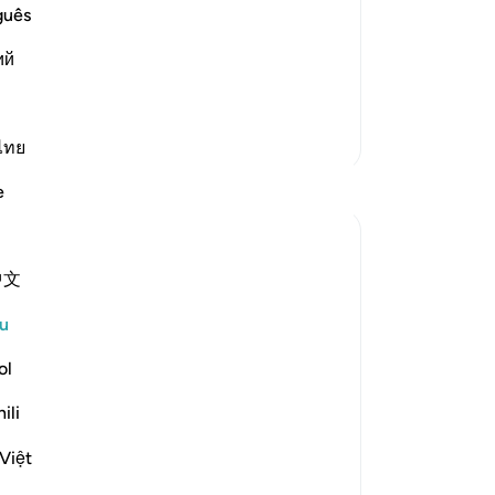
ople face upon their death. Either they
be
guês
ir rank on the right, or those who
Al
ий
dance and were ignorant about Allah
…
me
ka
Ma
Lebih Banyak Tafsir
da
ไทย
ke
e
(b
85
te
中文
ka
tu
u
ke
turned its back on this world to begin its
be
ol
Kes
ili
Muq
lose to God, he will have repose,
ke
Việt
i
ke