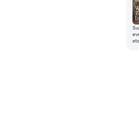
Sur
eve
et