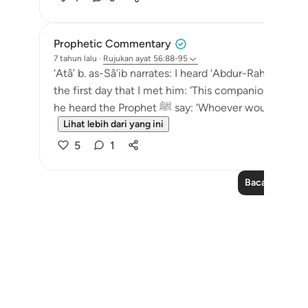
Prophetic Commentary
7 tahun lalu
·
Rujukan
ayat 56:88-95
‘Atâ’ b. as-Sâ’ib narrates: I heard ‘Abdur-Rahmân b. 
the first day that I met him: 'This companion of the Messenger of Al
he heard the Prophet ﷺ say: ‘Whoever wou
Lihat lebih dari yang ini
5
1
Baca Lagi Pela