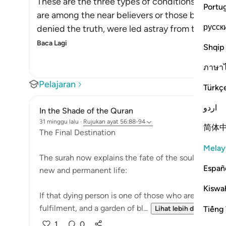
These are the three types of conditions that pe
Portu
are among the near believers or those below the
русск
denied the truth, were led astray from the gui
Baca Lagi
Shqip
ภาษา
Pelajaran
Türkç
اردو
In the Shade of the Quran
31 minggu lalu
·
Rujukan
ayat 56:88-94
简体
The Final Destination
Melay
The surah now explains the fate of the soul that has 
Españ
new and permanent life:
Kiswah
If that dying person is one of those who are drawn c
fulfilment, and a garden of bl...
Tiếng 
Lihat lebih dari yang in
1
0