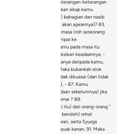
rsikap sambilewa terhadap keterangan-keterangan
-Quran ini?
82
.
Dan kamu jadikan sikap kamu
ndustakannya (sebagai ganti) bahagian dan nasib
mu (menerima dan bersyukur akan ajarannya)?
83
.
ka alangkah eloknya kalau semasa (roh seseorang
ri kamu yang hampir mati) sampai ke
rongkongnya, -
84
.
Sedang kamu pada masa itu
erada di sekelilingnya) menyaksikan keadaannya, -
.
Dan Kami lebih dekat kepadanya daripada kamu,
tapi kamu tidak melihat,
86
.
Maka bukankah elok
lau kamu orang-orang yang tidak dikuasai (dan tidak
nduk kepada kekuasaan Kami), -
87
.
Kamu
mbalikan roh itu (kepada keadaan sebelumnya) jika
tul kamu orang-orang yang benar ?
88
.
udahannya: jika ia (yang mati itu) dari orang-orang "
arrabiin ",
89
.
Maka (ia akan beroleh) rehat
senangan, dan rahmat kesegaran, serta Syurga
nikmatan.
90
.
Dan jika ia dari puak kanan,
91
.
Maka