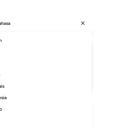
Bahasa
Log masuk
Ba
h
Bab
75
ﲘ
ﲙ
ﲚ
ﲛ
ma
76
 dari air panas yang menggelegak,
be
ف
se
Teruskan Membaca
is
Al
da
esia
cu
ol
no
Qu
eath
Pa