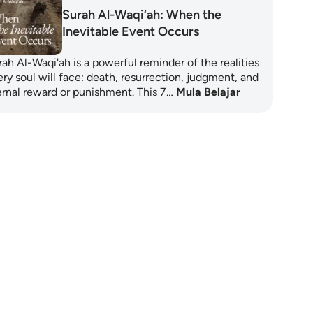
Surah Al-Waqi‘ah: When the
Inevitable Event Occurs
ah Al-Waqi'ah is a powerful reminder of the realities
ry soul will face: death, resurrection, judgment, and
ernal reward or punishment. This 7…
Mula Belajar