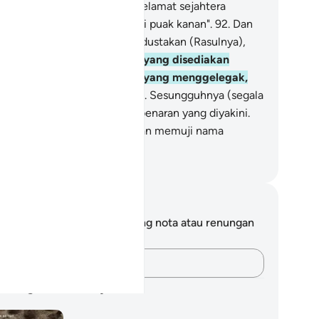
kan dikatakan kepadanya):" Selamat sejahtera
padamu, (kerana engkau) dari puak kanan".
92
.
Dan
a ia dari (puak kiri) yang mendustakan (Rasulnya),
i sesat,
93
.
Maka sambutan yang disediakan
ginya adalah dari air panas yang menggelegak,
.
Serta bakaran api neraka.
95
.
Sesungguhnya (segala
ng disebutkan) itu adalah kebenaran yang diyakini.
.
Oleh itu, bertasbihlah dengan memuji nama
hanmu Yang Maha Besar.
bdullah Muhammad Basmeih
ta dan Refleksi
da tidak mempunyai sebarang nota atau renungan
tang ayat ini.
Rakamkan buah fikiran anda…
ncangan Pembelajaran