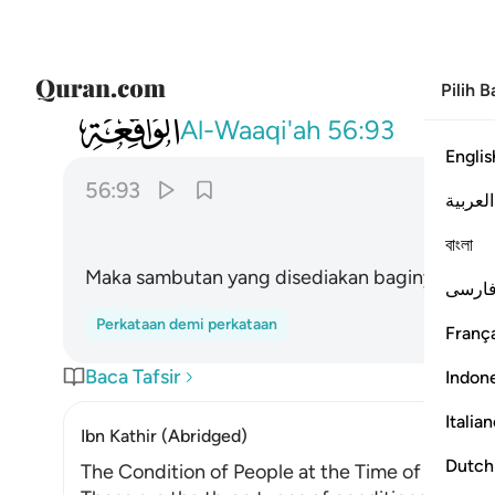
Pilih 
056
فنزل من حميم ٩٣
Al-Waaqi'ah
56:93
Englis
56:93
العربية
বাংলা
Maka sambutan yang disediakan baginya adalah
ارسی
Perkataan demi perkataan
França
Baca Tafsir
Indon
Italia
Ibn Kathir (Abridged)
Dutch
The Condition of People at the Time of Their D