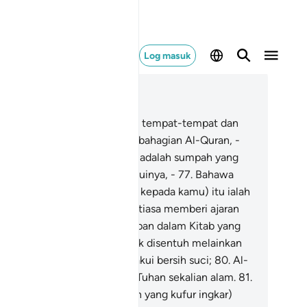
Log masuk
ca dalam Konteks
 56, Halaman 537, Juz 27
.
Maka Aku bersumpah: Demi tempat-tempat dan
sa-masa turunnya bahagian-bahagian Al-Quran, -
.
Dan sebenarnya sumpah itu adalah sumpah yang
sar, kalaulah kamu mengetahuinya, -
77
.
Bahawa
sungguhnya (yang dibacakan kepada kamu) itu ialah
-Quran yang mulia, (yang sentiasa memberi ajaran
n pimpinan),
78
.
Yang tersimpan dalam Kitab yang
kup terpelihara,
79
.
Yang tidak disentuh melainkan
eh makhluk-makhluk yang diakui bersih suci;
80
.
Al-
ran itu diturunkan dari Allah Tuhan sekalian alam.
81
.
tutkah kamu (wahai golongan yang kufur ingkar)