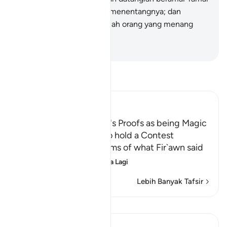
dalam satu barisan untuk menentangnya; dan
sesungguhnya beruntunglah orang yang menang
pada hari ini".
-
Abdullah Muhammad Basmeih
Baca Tafsir
Ibn Kathir (Abridged)
Fir`awn describes Musa's Proofs as being Magic
and Their Agreement to hold a Contest
Allah, the Exalted, informs of what Fir`awn said
to Musa when he s
…
Baca Lagi
Lebih Banyak Tafsir
Pelajaran