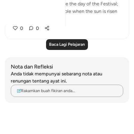
"Your appointment shall be the day of the Festival;
and let the people assemble when the sun is risen
high." (Verse 59)
0
0
Baca Lagi Pelajaran
Nota dan Refleksi
Anda tidak mempunyai sebarang nota atau
renungan tentang ayat ini.
Rakamkan buah fikiran anda…