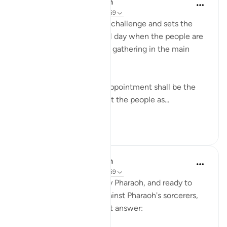
In the Shade of the Quran
31 minggu lalu
·
Rujukan
ayat 20:59
Moses accepts Pharaoh's challenge and sets the
appointment for a festival day when the people are
in the mood to celebrate, gathering in the main
squares and open areas:
"Answered Moses: Your appointment shall be the
day of the Festival; and let the people as...
Lihat lebih dari yang ini
0
0
In the Shade of the Quran
31 minggu lalu
·
Rujukan
ayat 20:59
After being challenged by Pharaoh, and ready to
take up the challenge against Pharaoh's sorcerers,
Moses delivered a straight answer: