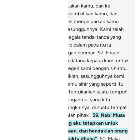
55
.
Dari bumilah Kami ciptakan kamu, dan ke
dalamnya Kami akan mengembalikan kamu, dan
daripadanya pula Kami akan mengeluarkan kamu
sekali lagi.
56
.
Dan demi sesungguhnya! Kami telah
tunjukkan kepada Firaun segala tanda-tanda yang
membukti kekuasaan Kami; dalam pada itu ia
mendustakannya dan enggan beriman.
57
.
Firaun
berkata: "Patutkah engkau datang kepada kami untuk
mengeluarkan kami dari negeri kami dengan sihirmu,
hai Musa?
58
.
"Kalau demikian, sesungguhnya kami
juga akan bawakan kepadamu sihir yang seperti itu
untuk melawanmu! Maka tentukanlah suatu tempoh
pertemuan antara kami denganmu, yang kita
bersama tidak akan memungkirinya, di suatu tempat
yang sesuai bagi kedua belah pihak".
59
.
Nabi Musa
menjawab: "Tempoh yang aku tetapkan untuk
kamu itu ialah hari perayaan, dan hendaklah orang
ramai berhimpun pada waktu dhuha".
60
.
Maka