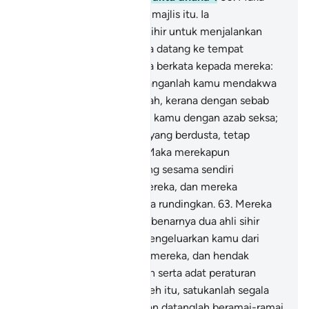
Firaun pun berangkat dari majlis itu. Ia
mengumpulkan ahli-ahli sihir untuk menjalankan
tipu-dayanya, kemudian ia datang ke tempat
perlawanan.
61
.
Nabi Musa berkata kepada mereka:
"Celakalah kamu kelak! Janganlah kamu mendakwa
secara dusta terhadap Allah, kerana dengan sebab
itu Ia akan membinasakan kamu dengan azab seksa;
dan sesungguhnya orang yang berdusta, tetap
hampa dan kecewa".
62
.
Maka merekapun
berbantahan dan berunding sesama sendiri
mengenai perkara sihir mereka, dan mereka
rahsiakan apa yang mereka rundingkan.
63
.
Mereka
berkata: "Dua orang ini, sebenarnya dua ahli sihir
yang bertujuan hendak mengeluarkan kamu dari
negeri kamu dengan sihir mereka, dan hendak
melenyapkan kepercayaan serta adat peraturan
kamu yang utama.
64
.
"Oleh itu, satukanlah segala
cara helah kamu, kemudian datanglah beramai-ramai