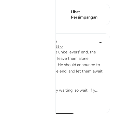
Ayat ini mempunyai 1
Lihat
Persimpangan
Persimpangan
Pelajaran
In the Shade of the Quran
31 minggu lalu
·
Rujukan
ayat 20:135
As the surah describes the unbelievers' end, the
Prophet is commanded to leave them alone,
without grieving for them. He should announce to
them that he will await the end, and let them await
it as they wish:
"Say: Everyone is hopefully waiting; so wait, if y...
Lihat lebih dari yang ini
0
0