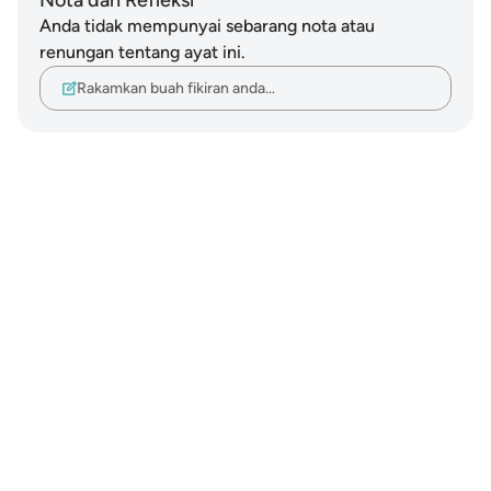
Nota dan Refleksi
Anda tidak mempunyai sebarang nota atau
renungan tentang ayat ini.
Rakamkan buah fikiran anda…
Notes
placeholders
close