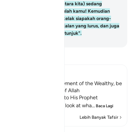
"Tiap-tiap seorang (di antara kita) sedang
menunggu; maka tunggulah kamu! Kemudian
kamu akan mengetahui kelak siapakah orang-
orang yang berada atas jalan yang lurus, dan juga
siapa yang mendapat petunjuk".
-
Abdullah Muhammad Basmeih
Baca Tafsir
Ibn Kathir (Abridged)
Do not look at the Enjoyment of the Wealthy, be
patient in the worship of Allah
Allah, the Exalted, says to His Prophet
Muhammad ﷺ, "Do not look at wha
…
Baca Lagi
Lebih Banyak Tafsir
Lihat Qiraat