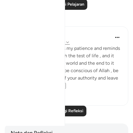
Baca Lagi Pelajaran
Refleksi
Daniyal Altaf
2 tahun lalu
·
Rujukan
ayat 20:135
This specific verse boosts my patience and reminds
me of my purpose through the test of life , and it
reminds me of the mortal world and the end to it
that we can't escape. So be conscious of Allah , be
patient and try the best of your authority and leave
the ...
Lihat lebih dari yang ini
3
0
Baca Lagi Refleksi