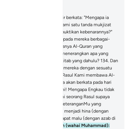
Baca dalam Konteks
Bab 20, Halaman 321, Juz 16
133
.
Dan mereka yang kafir berkata: "Mengapa ia
tidak membawa kepada kami satu tanda mukjizat
dari Tuhannya yang membuktikan kebenarannya?"
Bukankah telah datang kepada mereka berbagai-
bagai keterangan dan khasnya Al-Quran yang
menjadi kenyataan yang menerangkan apa yang
terkandung dalam Kitab-kitab yang dahulu?
134
.
Dan
sekiranya Kami binasakan mereka dengan sesuatu
azab sebelum datangnya Rasul Kami membawa Al-
Quran ini, tentulah mereka akan berkata pada hari
kiamat: "Wahai Tuhan Kami! Mengapa Engkau tidak
mengutuskan kepada kami seorang Rasul supaya
kami menurut ayat-ayat keteranganMu yang
dibawanya, sebelum kami menjadi hina (dengan
azab di dunia), dan mendapat malu (dengan azab di
akhirat)?"
135
.
Katakanlah (wahai Muhammad):