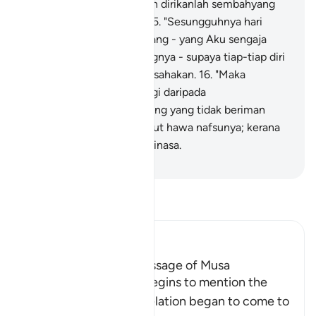
sembahlah akan Daku, dan dirikanlah sembahyang
untuk mengingati Daku.
15
.
"Sesungguhnya hari
kiamat itu tetap akan datang - yang Aku sengaja
sembunyikan masa datangnya - supaya tiap-tiap diri
dibalas akan apa yang ia usahakan.
16
.
"Maka
janganlah engkau dihalangi daripada
mempercayainya oleh orang yang tidak beriman
kepadanya serta ia menurut hawa nafsunya; kerana
dengan itu engkau akan binasa.
-
Abdullah Muhammad Basmeih
Baca Tafsir
Ibn Kathir (Abridged)
A Discussion of the Message of Musa
From this point, Allah begins to mention the
story of Musa, how revelation began to come to