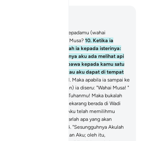
Baca dalam Konteks
Bab 20, Halaman 312, Juz 16
9
.
Dan sudahkah sampai kepadamu (wahai
Muhammad) perihal Nabi Musa?
10
.
Ketika ia
melihat api, lalu berkatalah ia kepada isterinya:
"Berhentilah! Sesungguhnya aku ada melihat api
semoga aku dapat membawa kepada kamu satu
cucuhan daripadanya, atau aku dapat di tempat
api itu: penunjuk jalan.
11
.
Maka apabila ia sampai ke
tempat api itu (kedengaran) ia diseru: "Wahai Musa! "
-
12
.
"Sesungguhnya Aku Tuhanmu! Maka bukalah
kasutmu, kerana engkau sekarang berada di Wadi
Tuwa yang suci.
13
.
"Dan Aku telah memilihmu
menjadi Rasul maka dengarlah apa yang akan
diwahyukan kepadamu.
14
.
"Sesungguhnya Akulah
Allah; tiada tuhan melainkan Aku; oleh itu,