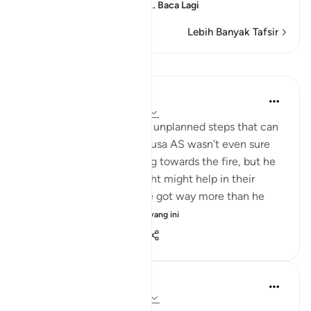
Him, and Allah's speaki
…
Baca Lagi
Lebih Banyak Tafsir
Refleksi
Samer Abbas
6 tahun lalu
·
Rujukan
ayat 20:10
Sometimes it is the small unplanned steps that can
result in big outcomes. Musa AS wasn’t even sure
what he’d get out of going towards the fire, but he
took a step that he thought might help in their
journey, and as a result he got way more than he
bargained f...
Lihat lebih dari yang ini
11
2
377
Syaari Ab Rahman
tahun lalu
·
Rujukan
ayat 20:9-16