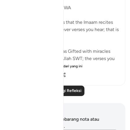
JUZ 16
MUSA (AS) IN WADI THUWA
Pay attention to the ayahs that the Imaam recites
during Taraweeh. Whichever verses you hear; that is
YOUR Gift.
Just like how Musa AS was Gifted with miracles
during his meeting with Allah SWT; the verses you
hear is meant f...
Lihat lebih dari yang ini
8
0
226
Baca Lagi Refleksi
Nota dan Refleksi
Anda tidak mempunyai sebarang nota atau
renungan tentang ayat ini.