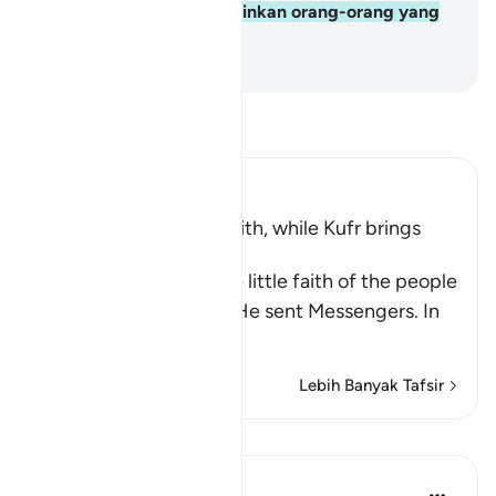
diatur oleh Allah itu melainkan orang-orang yang
rugi.
-
Abdullah Muhammad Basmeih
Baca Tafsir
Ibn Kathir (Abridged)
Blessings come with Faith, while Kufr brings
Torment
Allah mentions here the little faith of the people
of the towns to whom He sent Messengers. In
ano
…
Baca Lagi
Lebih Banyak Tafsir
Pelajaran
Dr. Magdy Al-Hilali