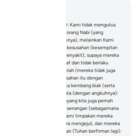
Baca dalam Konteks
Bab 7, Halaman 163, Juz 9
94
.
Dan (Tuhan berfirman): Kami tidak mengutus
dalam sesebuah negeri seorang Nabi (yang
didustakan oleh penduduknya), melainkan Kami
timpakan mereka dengan kesusahan (kesempitan
hidup) dan penderitaan (penyakit), supaya mereka
tunduk merendah diri (insaf dan tidak berlaku
sombong takbur).
95
.
Setelah (mereka tidak juga
insaf) Kami gantikan kesusahan itu dengan
kesenangan hingga mereka kembang biak (serta
senang-lenang) dan berkata (dengan angkuhnya):
"Sesungguhnya nenek moyang kita juga pernah
merasai kesusahan dan kesenangan (sebagaimana
yang kita rasakan)". Lalu Kami timpakan mereka
(dengan azab seksa) secara mengejut, dan mereka
tidak menyedarinya.
96
.
Dan (Tuhan berfirman lagi):