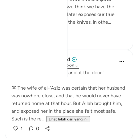
them? Sometimes, what we think we have the
greatest handle on in life later exposes our true
colors. In this case, it was the knives. In othe...
Lihat lebih dari yang ini
1
0
When the Stars Prostrated
5 tahun lalu
·
Rujukan
ayat 7:99, 12:25
'..And they found her husband at the door.'
💭 The wife of al-‘Azīz was certain that her husband
was nowhere close, and that he would never have
returned home at that hour. But Allah brought him,
and exposed her in the place she felt most safe.
Such is the re...
Lihat lebih dari yang ini
1
0