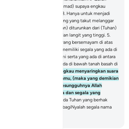
kepadamu (wahai Muhammad) supaya engkau
menanggung kesusahan.
3
.
Hanya untuk menjadi
peringatan bagi orang-orang yang takut melanggar
perintah. Allah
4
.
(Al-Quran) diturunkan dari (Tuhan)
yang menciptakan bumi dan langit yang tinggi.
5
.
Iaitu (Allah) Ar-Rahman, yang bersemayam di atas
Arasy.
6
.
Dia lah jua yang memiliki segala yang ada di
langit dan yang ada di bumi serta yang ada di antara
keduanya dan juga yang ada di bawah tanah basah di
perut bumi.
7
.
Dan jika engkau menyaringkan suara
dengan doa permohonanmu, (maka yang demikian
tidaklah perlu), kerana sesungguhnya Allah
mengetahui segala rahsia dan segala yang
tersembunyi.
8
.
Allah! Tiada Tuhan yang berhak
disembah melainkan Dia, bagiNyalah segala nama
yang baik.
-
Abdullah Muhammad Basmeih