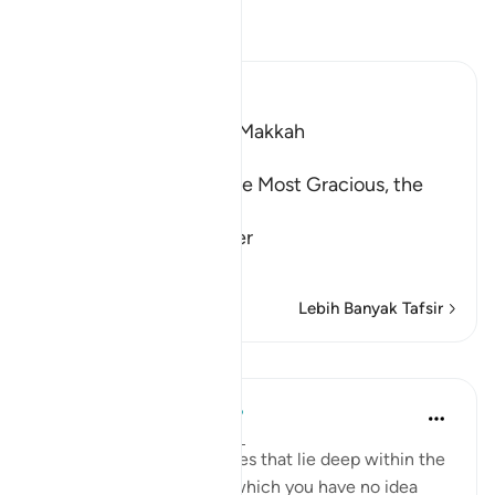
Baca Tafsir
Ibn Kathir (Abridged)
Which was revealed at Makkah
بِسْمِ اللَّهِ الرَّحْمَـنِ الرَّحِيمِ
In the Name of Allah, the Most Gracious, the
Most Merciful.
The Qur'an is a Reminder
…
Baca Lagi
Lebih Banyak Tafsir
Pelajaran
Mohammad Elshinawy
8 tahun lalu
·
Rujukan
ayat 20:7
Even those subtle anxieties that lie deep within the
chambers of your heart, which you have no idea