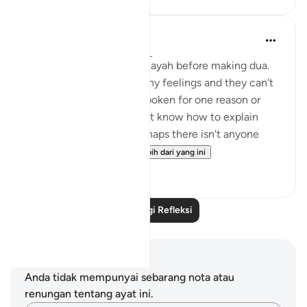
A Siddiqui
5 tahun lalu
·
Rujukan
ayat 20:7
Sometimes I think of this ayah before making dua.
The heart can hold so many feelings and they can't
always be expressed or spoken for one reason or
another. Perhaps you don't know how to explain
what you are feeling, perhaps there isn't anyone
trustworthy eno...
Lihat lebih dari yang ini
40
10
Baca Lagi Refleksi
Nota dan Refleksi
Anda tidak mempunyai sebarang nota atau
renungan tentang ayat ini.