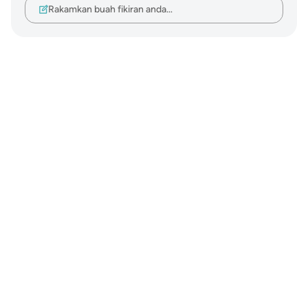
Rakamkan buah fikiran anda…
Notes
placeholders
close