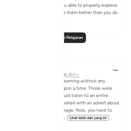
why they exist, nor are you able to properly express
them - your Master knows them better than you do.
3
1
Baca Lagi Pelajaran
Refleksi
Hammad Fahim
43 minggu lalu
·
Rujukan
ayat 2:186, 20:7
Youtube used to allow streaming without any
unwanted adverts once upon a time. Those were
the good old days. You could listen to an entire
surah without being ambushed with an advert about
shampoo or a holiday package. Now, you have to
sign up to the premium v...
Lihat lebih dari yang ini
37
17