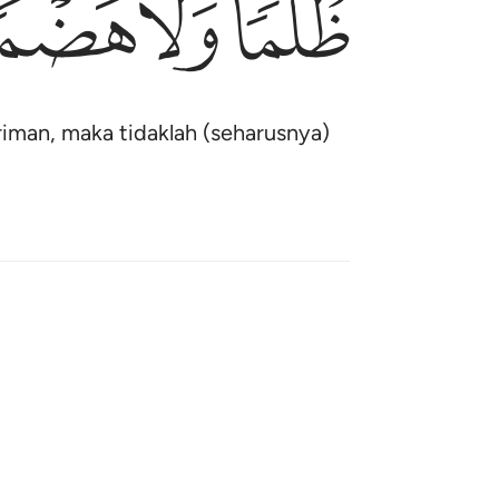
ﳎ
ﳏ
ﳐ
iman, maka tidaklah (seharusnya)