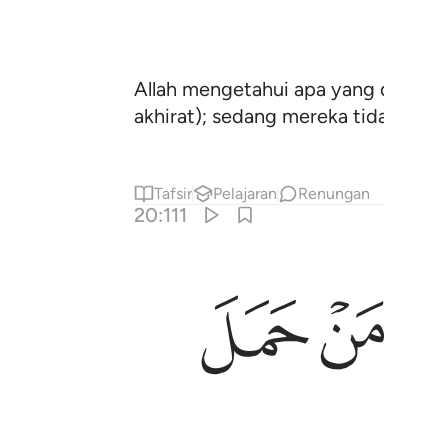
Allah mengetahui apa yang di hadap
akhirat); sedang mereka tidak meng
Tafsir
Pelajaran
Renungan
20:111
ﳂ
ﳃ