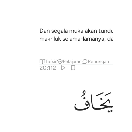
Dan segala muka akan tunduk denga
makhluk selama-lamanya; dan sesu
Tafsir
Pelajaran
Renungan
20:112
ﳍ