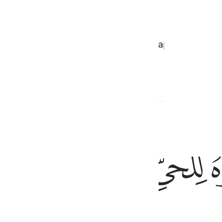
an mereka (dari hal-hal dunia), dan apa yang di b
etahuinya secara meliputi.
ﲽ
ﲾﲿ
ﳀ
ﳁ
۞ ١١
۞ َ ظُلْمًۭا ١١١