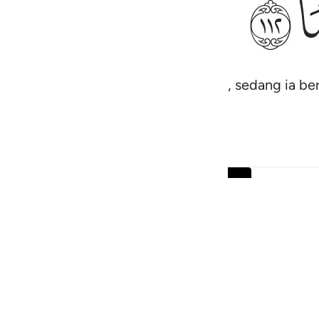
ﳑ
rang apa dari amal-amal yang soleh, sedang ia ber
angkan sedikitpun dari pahalanya.
Baca keseluruhan surah
Teruskan