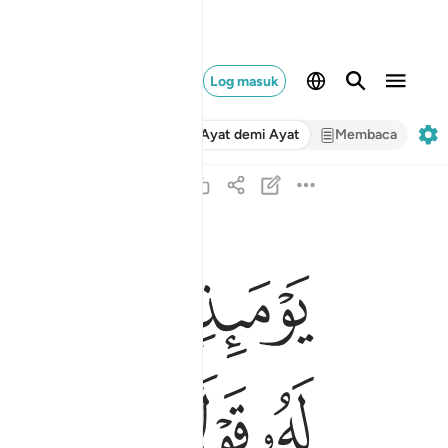
Log masuk
Ayat demi Ayat
Membaca
ﲢ
ﲣ
ﲤ
ﲥ
يوميذ لا تنفع الشفاعة الا من اذن له الرحمان ورضي ل
يَوْمَئِذٍۢ لَّا تَنفَعُ ٱلشَّفَـٰعَةُ إِلَّا مَنْ أَذِنَ لَهُ ٱلرَّحْمَـٰ
ﲬ
ﲭ
ﲮ