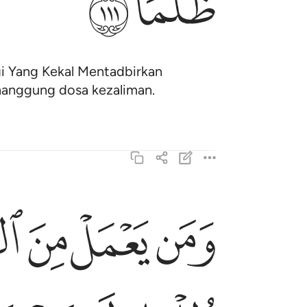
ﳄ
ﳅ
gi Yang Kekal Mentadbirkan
nanggung dosa kezaliman.
ﳆ
ﳇ
ﳈ
ﳉ
ومن يعمل من الصالحات وهو مومن فلا يخاف ظلما ول
وَمَن يَعْمَلْ مِنَ ٱلصَّـٰلِحَـٰتِ وَهُوَ مُؤْمِنٌۭ فَلَا يَخَاف