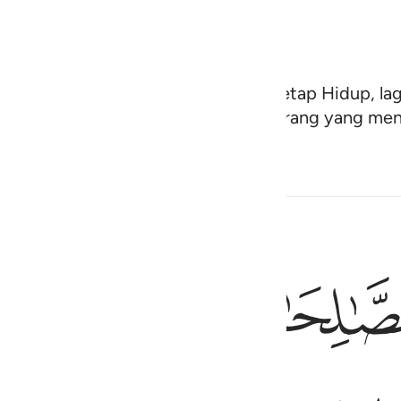
n berupa hina kepada Allah Yang Tetap Hidup, la
ngguhnya telah rugi dan hampalah orang yang me
ﳊ
ﳋ
ﳌ
ا هضما ١١٢
ُ ظُلْمًۭا وَلَا هَضْمًۭا ١١٢