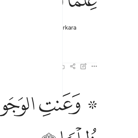
elakang mereka (dari perkara
ﲺ ﲻ
ﲼ
وعنت الوجوه للحي القيوم وقد خاب من حمل ظلما ١
وَعَنَتِ ٱلْوُجُوهُ لِلْحَىِّ ٱلْقَيُّومِ ۖ وَقَدْ خَابَ مَنْ حَمَل