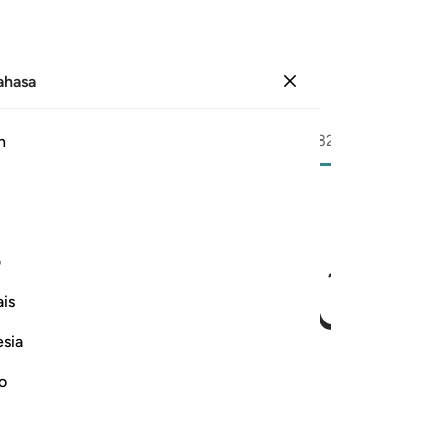
Bahasa
Log masuk
Halaman
319
Juz
16
/
Hizb
32
h
ﲦ
ﲧ
ﲨ
ﲩ
ﲪ
ه قولا ١٠٩
ف
نُ وَرَضِىَ لَهُۥ قَوْلًۭا ١٠٩
is
esia
no