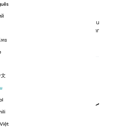
guês
ий
aat (dari dan kepada sesiapapun) kecuali dari orang
epada orang yang diredai perkataannya.
ไทย
e
中文
ﲳ
ﲴ
ﲵ
ًۭا ١١٠
u
ol
ili
Việt