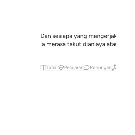
Dan sesiapa yang mengerjakan seba
ia merasa takut dianiaya atau dikur
Tafsir
Pelajaran
Renungan
Qiraat