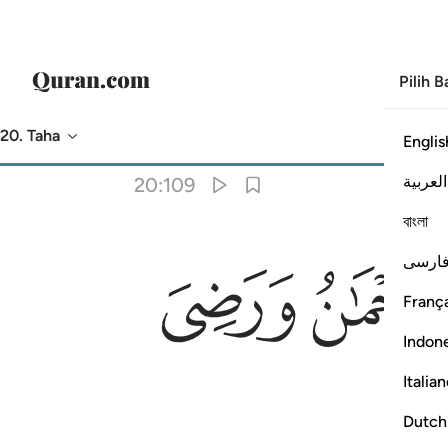
Pilih 
20. Taha
Englis
Terjemahan
: Abdullah Muhammad Basmeih
العربية
20:109
বাংলা
ﲫ
ارسی
França
Indon
Italia
Dutch