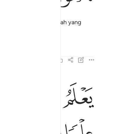
 yang diizinkan oleh Allah yang
ﲯ
ﲰ
ﲱ
ﲲ
يعلم ما بين ايديهم وما خلفهم ولا يحيطون به علما ١١٠
يَعْلَمُ مَا بَيْنَ أَيْدِيهِمْ وَمَا خَلْفَهُمْ وَلَا يُحِيطُونَ بِهِۦ عِلْم
ﲸ
ﲹ