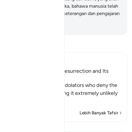
menyatakan kepada mereka, bahawa manusia telah
tidak meyakini ayat-ayat keterangan dan pengajaran
Kami.
-
Abdullah Muhammad Basmeih
Baca Tafsir
Ibn Kathir (Abridged)
Scepticism about the Resurrection and Its
Refutation
Allah tells us about the idolators who deny the
Resurrection, considering it extremely unlikely
th
…
Baca Lagi
Lebih Banyak Tafsir
Pelajaran