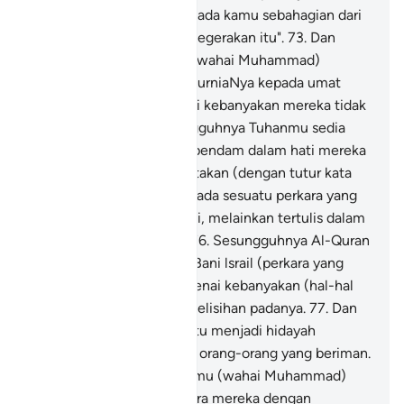
lama lagi akan datang kepada kamu sebahagian dari
azab yang kamu minta disegerakan itu".
73
.
Dan
sesungguhnya Tuhanmu (wahai Muhammad)
sentiasa melimpah-ruah kurniaNya kepada umat
manusia seluruhnya tetapi kebanyakan mereka tidak
bersyukur.
74
.
Dan sesungguhnya Tuhanmu sedia
mengetahui apa yang terpendam dalam hati mereka
dan apa yang mereka nyatakan (dengan tutur kata
dan perbuatan).
75
.
Dan tiada sesuatu perkara yang
ghaib di langit dan di bumi, melainkan tertulis dalam
Kitab yang terang nyata.
76
.
Sesungguhnya Al-Quran
ini menceritakan kepada Bani lsrail (perkara yang
sebenar-benarnya) mengenai kebanyakan (hal-hal
ugama) yang mereka berselisihan padanya.
77
.
Dan
sesungguhnya Al-Quran itu menjadi hidayah
petunjuk dan rahmat bagi orang-orang yang beriman.
78
.
Sesungguhnya Tuhanmu (wahai Muhammad)
akan memutuskan di antara mereka dengan