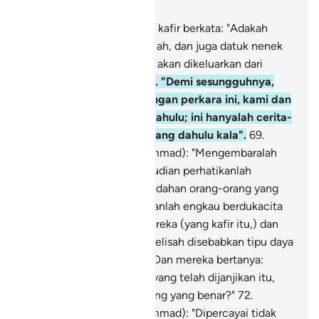
Bab 27, Halaman 383, Juz 20
67
.
Dan orang-orang yang kafir berkata: "Adakah
sesudah kami menjadi tanah, dan juga datuk nenek
kami, adakah kami semua akan dikeluarkan dari
kubur (hidup semula)?
68
.
"Demi sesungguhnya,
kami telah dijanjikan dengan perkara ini, kami dan
juga datuk nenek kami dahulu; ini hanyalah cerita-
cerita dongeng orang-orang dahulu kala".
69
.
Katakanlah (wahai Muhammad): "Mengembaralah
kamu di muka bumi, kemudian perhatikanlah
bagaimana buruknya kesudahan orang-orang yang
berdosa itu".
70
.
Dan janganlah engkau berdukacita
terhadap (keingkaran) mereka (yang kafir itu,) dan
janganlah engkau resah-gelisah disebabkan tipu daya
yang mereka lakukan.
71
.
Dan mereka bertanya:
"Bilakah berlakunya azab yang telah dijanjikan itu,
jika betul kamu orang-orang yang benar?"
72
.
Katakanlah (wahai Muhammad): "Dipercayai tidak