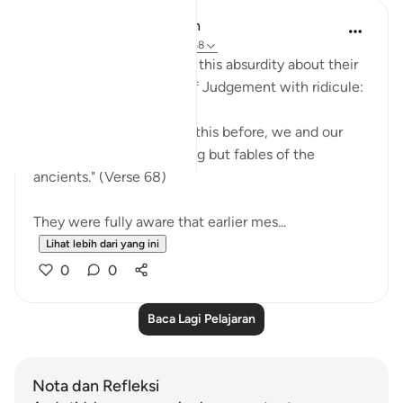
In the Shade of the Quran
31 minggu lalu
·
Rujukan
ayat 27:68
The unbelievers followed this absurdity about their
disbelief about the Day of Judgement with ridicule:
"We have been promised this before, we and our
forefathers! This is nothing but fables of the
ancients." (Verse 68)
They were fully aware that earlier mes...
Lihat lebih dari yang ini
0
0
Baca Lagi Pelajaran
Nota dan Refleksi