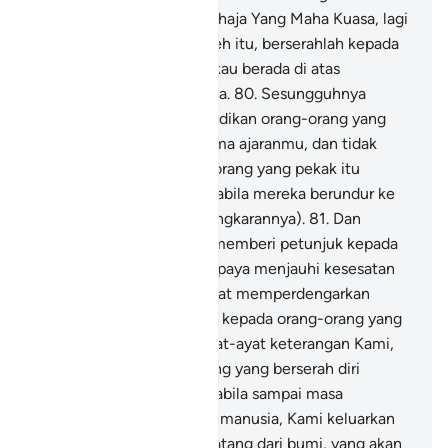
hukumNya, dan Dia lah sahaja Yang Maha Kuasa, lagi
Maha Mengetahui.
79
.
Oleh itu, berserahlah kepada
Allah, sesungguhnya engkau berada di atas
kebenaran yang jelas nyata.
80
.
Sesungguhnya
engkau tidak dapat menjadikan orang-orang yang
mati (hatinya) itu menerima ajaranmu, dan tidak
dapat menjadikan orang-orang yang pekak itu
mendengar seruanmu, apabila mereka berundur ke
belakang (disebabkan keingkarannya).
81
.
Dan
engkau tidak akan dapat memberi petunjuk kepada
orang-orang yang buta supaya menjauhi kesesatan
mereka; engkau tidak dapat memperdengarkan
(seruanmu itu) melainkan kepada orang-orang yang
sanggup beriman akan ayat-ayat keterangan Kami,
kerana mereka orang-orang yang berserah diri
dengan ikhlas.
82
.
Dan apabila sampai masa
berlakunya hukuman atas manusia, Kami keluarkan
untuk mereka sejenis binatang dari bumi, yang akan