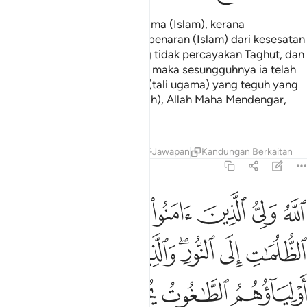
Tidak ada paksaan dalam ugama (Islam), kerana
sesungguhnya telah nyata kebenaran (Islam) dari kesesatan
(kufur). Oleh itu, sesiapa yang tidak percayakan Taghut, dan
ia pula beriman kepada Allah, maka sesungguhnya ia telah
berpegang kepada simpulan (tali ugama) yang teguh yang
tidak akan putus. Dan (ingatlah), Allah Maha Mendengar,
lagi Maha Mengetahui.
Tafsir
Pelajaran
Renungan
Jawapan
Kandungan Berkaitan
2:257
ﱁ
ﱂ
ﱃ
ﱄ
ﱅ
ﱆ
لله ولي الذين امنوا يخرجهم من الظلمات الى النور والذين كفروا اولياو
للَّهُ وَلِىُّ ٱلَّذِينَ ءَامَنُوا۟ يُخْرِجُهُم مِّنَ ٱلظُّلُمَـٰتِ إِلَى ٱلنُّورِ ۖ وَٱلَّذِينَ كَفَرُوٓا۟ أَوْلِ
ﱇ
ﱈ
ﱉﱊ
ﱋ
ﱌ
ﱍ
ﱎ
ﱏ
ﱐ
ﱑ