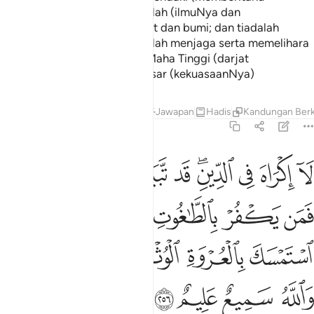
kepadanya). Luasnya Kursi Allah (ilmuNya dan
kekuasaanNya) meliputi langit dan bumi; dan tiadalah
menjadi keberatan kepada Allah menjaga serta memelihara
keduanya. Dan Dia lah Yang Maha Tinggi (darjat
kemuliaanNya), lagi Maha Besar (kekuasaanNya)
Tafsir
Pelajaran
Renungan
Jawapan
Hadis
Kandungan Berk
2:256
ﳎ
ﳏ
ﳐ
ﳑﳒ
ﳓ
ﳔ
ﳕ
ﳖ
ﳗﳘ
ا اكراه في الدين قد تبين الرشد من الغي فمن يكفر بالطاغوت ويومن بالل
َآ إِكْرَاهَ فِى ٱلدِّينِ ۖ قَد تَّبَيَّنَ ٱلرُّشْدُ مِنَ ٱلْغَىِّ ۚ فَمَن يَكْفُرْ بِٱلطَّـٰغُوتِ وَيُؤْ
ﳙ
ﳚ
ﳛ
ﳜ
ﳝ
ﳞ
ﳟ
ﳠ
ﳡ
ﳢ
ﳣ
ﳤﳥ
ﳦ
ﳧ
ﳨ
ﳩ