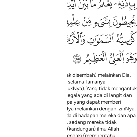
ﲯﲰ
ﲱ
ﲲ
ﲳ
ﲴ
ﲵ
ﲶﲷ
ﲸ
ﲹ
ﲺ
ﲻ
ﲼ
ﲽ
ﲾ
ﲿﳀ
ﳁ
ﳂ
ﳃ
ﳄﳅ
ﳆ
ﳇ
ﳈﳉ
ﳊ
ﳋ
ﳌ
ﳍ
Allah, tiada Tuhan (yang berhak disembah) melainkan Dia,
Yang Tetap hidup, Yang Kekal selama-lamanya
mentadbirkan (sekalian makhlukNya). Yang tidak mengantuk
usahkan tidur. Yang memiliki segala yang ada di langit dan
yang ada di bumi. Tiada sesiapa yang dapat memberi
syafaat (pertolongan) di sisiNya melainkan dengan izinNya.
yang mengetahui apa yang ada di hadapan mereka dan apa
yang ada di belakang mereka, sedang mereka tidak
mengetahui sesuatu pun dari (kandungan) ilmu Allah
melainkan apa yang Allah kehendaki (memberitahu