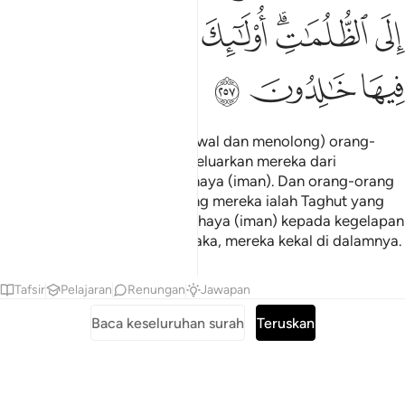
ﱒ
ﱓﱔ
ﱕ
ﱖ
ﱗﱘ
ﱙ
ﱚ
ﱛ
ﱜ
Allah Pelindung (Yang mengawal dan menolong) orang-
orang yang beriman. Ia mengeluarkan mereka dari
kegelapan (kufur) kepada cahaya (iman). Dan orang-orang
yang kafir, penolong-penolong mereka ialah Taghut yang
mengeluarkan mereka dari cahaya (iman) kepada kegelapan
(kufur). Mereka itulah ahli neraka, mereka kekal di dalamnya.
Tafsir
Pelajaran
Renungan
Jawapan
Baca keseluruhan surah
Teruskan