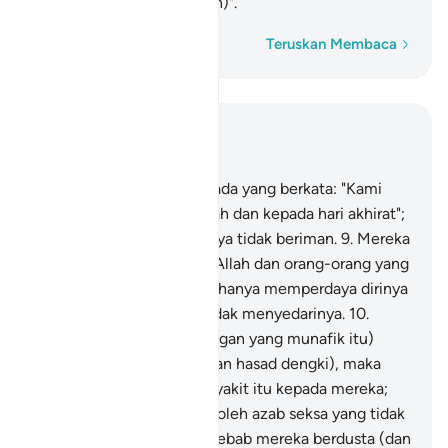
orang-orang yang beriman)".
Perkataan demi perkataan
Teruskan Membaca
Baca dalam Konteks
Bab 2, Halaman 3, Juz 1
8
.
Dan di antara manusia ada yang berkata: "Kami
telah beriman kepada Allah dan kepada hari akhirat";
padahal mereka sebenarnya tidak beriman.
9
.
Mereka
hendak memperdayakan Allah dan orang-orang yang
beriman, padahal mereka hanya memperdaya dirinya
sendiri, sedang mereka tidak menyedarinya.
10
.
Dalam hati mereka (golongan yang munafik itu)
terdapat penyakit (syak dan hasad dengki), maka
Allah tambahkan lagi penyakit itu kepada mereka;
dan mereka pula akan beroleh azab seksa yang tidak
terperi sakitnya, dengan sebab mereka berdusta (dan