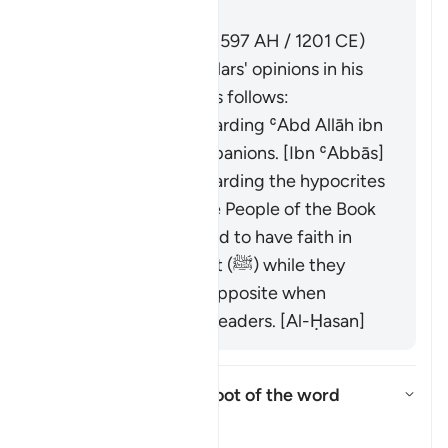
Jawab
Imām Ibn al-Jawzī (d. 597 AH / 1201 CE)
summarized the scholars' opinions in his
book "Zād al-Masīr" as follows:
It was revealed regarding ʿAbd Allāh ibn
Ubayy and his companions. [Ibn ʿAbbās]
It was revealed regarding the hypocrites
and others from the People of the Book
who used to pretend to have faith in
front of the Prophet (ﷺ) while they
would display the opposite when
meeting with their leaders. [Al-Ḥasan]
What is the linguistic root of the word
shayṭān
?
Togol jawapan untuk What is the