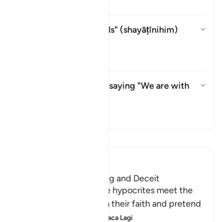
Tafsir
Whom does "their devils" (
shayāṭīnihim
)
refer to?
Togol jawapan untuk Whom does "
Tafsir
What do they mean by saying "We are with
you"?
Togol jawapan untuk What do t
Tafsir
Baca Tafsir
Ibn Kathir (Abridged)
The Hypocrites' Cunning and Deceit
Allah said that when the hypocrites meet the
believers, they proclaim their faith and pretend
to be believers, loyal
…
Baca Lagi