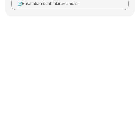
Rakamkan buah fikiran anda…
Notes
placeholders
close