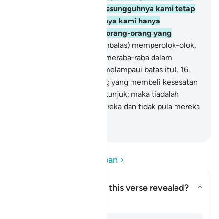
mereka berkata pula:" Sesungguhnya kami tetap
bersama kamu, sebenarnya kami hanya
memperolok-olok (akan orang-orang yang
beriman)".
15
.
Allah (membalas) memperolok-olok,
dan membiarkan mereka meraba-raba dalam
kesesatan mereka (yang melampaui batas itu).
16
.
Mereka itulah orang-orang yang membeli kesesatan
dengan meninggalkan petunjuk; maka tiadalah
beruntung perniagaan mereka dan tidak pula mereka
beroleh petunjuk hidayah.
-
Abdullah Muhammad Basmeih
Baca Soalan dan Jawapan
Concerning whom was this verse revealed?
Togol jawapan untuk Concernin
Tafsir