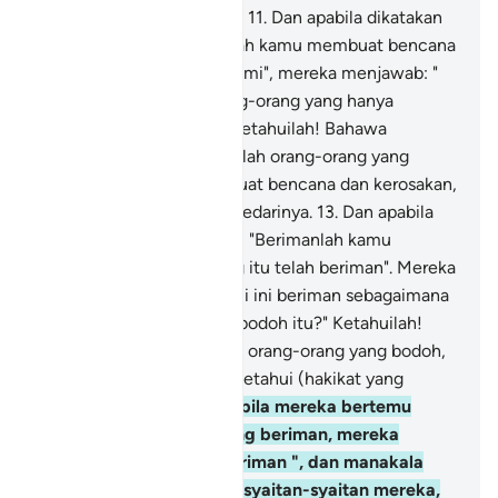
mendustakan kebenaran).
11
.
Dan apabila dikatakan
kepada mereka: "Janganlah kamu membuat bencana
dan kerosakan di muka bumi", mereka menjawab: "
Sesungguhnya kami orang-orang yang hanya
membuat kebaikan".
12
.
Ketahuilah! Bahawa
sesungguhnya mereka itulah orang-orang yang
sebenar-benarnya membuat bencana dan kerosakan,
tetapi mereka tidak menyedarinya.
13
.
Dan apabila
dikatakan kepada mereka: "Berimanlah kamu
sebagaimana orang-orang itu telah beriman". Mereka
menjawab: "Patutkah kami ini beriman sebagaimana
berimannya orang-orang bodoh itu?" Ketahuilah!
Sesungguhnya merekalah orang-orang yang bodoh,
tetapi mereka tidak mengetahui (hakikat yang
sebenarnya).
14
.
Dan apabila mereka bertemu
dengan orang-orang yang beriman, mereka
berkata: " Kami telah beriman ", dan manakala
mereka kembali kepada syaitan-syaitan mereka,