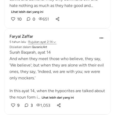
hate nothing as much as they hate good and...
Lihat lebih dari yang ini
10
0
651
Faryal Zaffar
5 tahun lalu
·
Rujukan
ayat 2:14
Disiarkan dalam
QuranicArt
Surah Baqarah, ayat 14
And when they meet those who believe, they say,
'We believe'; but when they are alone with their evil
ones, they say, 'Indeed, we are with you; we were
only mockers.'
In this ayat 14, when the hypocrites are talked about
the noun form i...
Lihat lebih dari yang ini
9
3
1,053