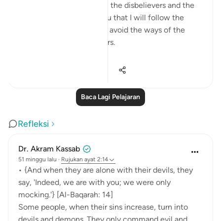
the ways of the believers, the disbelievers and the
hypocrites. I pledge to You that I will follow the
ways of the believers and avoid the ways of the
hypocrites and disbelievers.
#Ohebok_Rabi
13
0
14,580
Baca Lagi Pelajaran
Refleksi
Dr. Akram Kassab
51 minggu lalu
·
Rujukan
ayat 2:14
• {And when they are alone with their devils, they
say, 'Indeed, we are with you; we were only
mocking.'} [Al-Baqarah: 14]
Some people, when their sins increase, turn into
devils and demons. They only command evil and