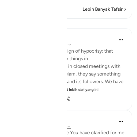
Lebih Banyak Tafsir
Pelajaran
Jasser Auda
35 minggu lalu
·
Rujukan
ayat 2:14
And this is another clear sign of hypocrisy: that
hypocrites declare certain things in
public, but when they are in closed meetings with
the outright enemies of Islam, they say something
different and mock Islam and its followers. We have
seen this behavior fr...
Lihat lebih dari yang ini
7
0
408
Salah Soltan
8 tahun lalu
·
Rujukan
ayat 2:5-16
I love You, O Lord because You have clarified for me