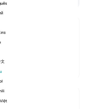
ma
guês
itu
ий
ha
ke
42
pe
ไทย
te and argue with one another, and
de
e
 weak, who were the followers, will say
me
ers and masters:
ke
43
中文
ka
me
Lebih Banyak Tafsir
u
se
ak
ol
ia
ili
me
"(
Việt
resurrection. The unbelievers are shown
su