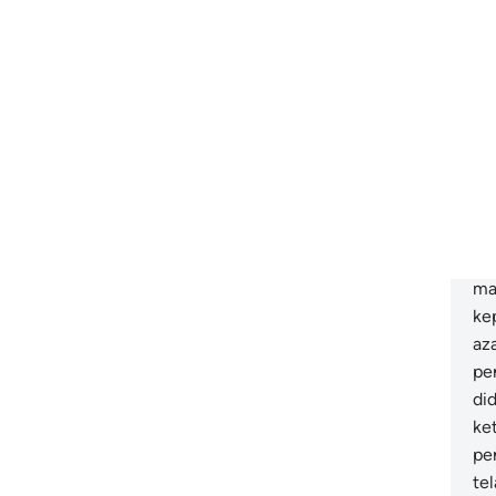
pe
ka
da
da
so
se
ada
se
an
or
ma
ke
aza
pe
di
ke
pe
tel