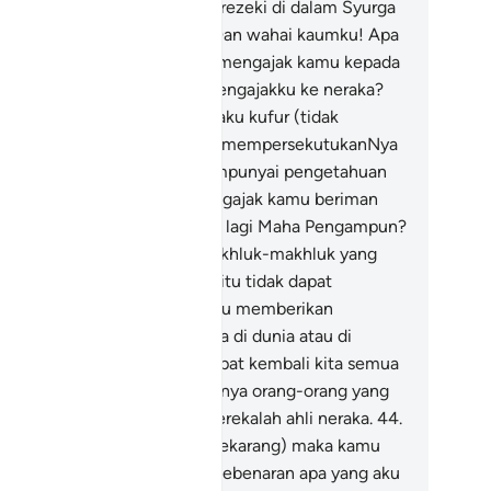
suk Syurga; mereka beroleh rezeki di dalam Syurga
 dengan tidak dihitung.
41
.
"Dan wahai kaumku! Apa
lnya aku dengan kamu? Aku mengajak kamu kepada
selamatan, dan kamu pula mengajakku ke neraka?
.
"Kamu mengajakku supaya aku kufur (tidak
rcayakan keesaan) Allah dan mempersekutukanNya
ngan apa yang aku tidak mempunyai pengetahuan
ngenainya, padahal aku mengajak kamu beriman
pada Allah Yang Maha Kuasa, lagi Maha Pengampun?
.
"Tidak syak lagi, bahawa makhluk-makhluk yang
mu ajak aku menyembahnya itu tidak dapat
nyahut sebarang seruan (atau memberikan
barang pertolongan) sama ada di dunia atau di
hirat; dan sesungguhnya tempat kembali kita semua
lah kepada Allah, dan sebenarnya orang-orang yang
lampau kejahatannya itu, merekalah ahli neraka.
44
.
Kiranya kamu tetap berdegil sekarang) maka kamu
dah tentu akan mengetahui kebenaran apa yang aku