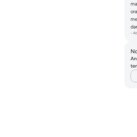
ma
or
me
da
-
A
No
An
ten