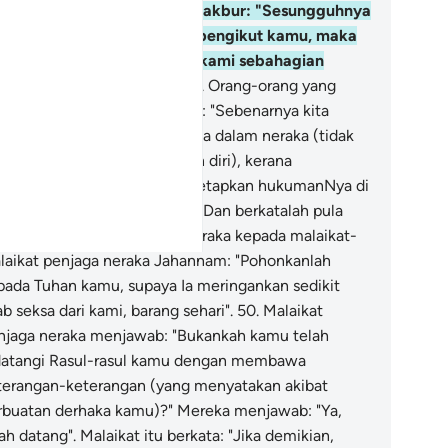
mimpinnya yang sombong takbur: "Sesungguhnya
mi telah menjadi pengikut-pengikut kamu, maka
patkah kamu menolak dari kami sebahagian
ripada azab neraka ini?"
48
.
Orang-orang yang
mbong angkuh itu menjawab: "Sebenarnya kita
mua menderita bersama-sama dalam neraka (tidak
 jalan untuk kita melepaskan diri), kerana
sungguhnya Allah telah menetapkan hukumanNya di
tara sekalian hambaNya "
49
.
Dan berkatalah pula
ang-orang yang ada dalam neraka kepada malaikat-
laikat penjaga neraka Jahannam: "Pohonkanlah
pada Tuhan kamu, supaya Ia meringankan sedikit
b seksa dari kami, barang sehari".
50
.
Malaikat
njaga neraka menjawab: "Bukankah kamu telah
datangi Rasul-rasul kamu dengan membawa
terangan-keterangan (yang menyatakan akibat
rbuatan derhaka kamu)?" Mereka menjawab: "Ya,
ah datang". Malaikat itu berkata: "Jika demikian,