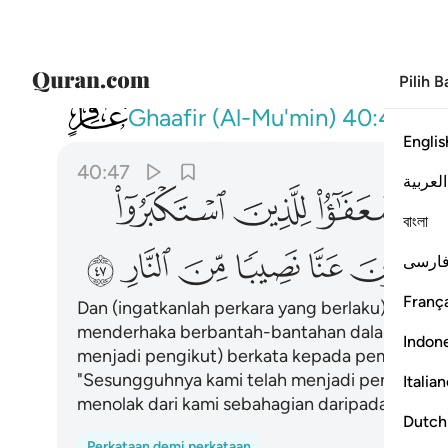
Pilih 
040
واذ يتحاجون في النار فيقول الضعفاء للذين استكبروا
Ghaafir (Al-Mu'min)
40:47
Englis
40:47
العربية
ﲢ
ﲣ
ﲤ
বাংলা
ﲫ
ﲬ
ﲭ
ﲮ
ﲯ
ﲰ
ارسی
França
Dan (ingatkanlah perkara yang berlaku) semas
menderhaka berbantah-bantahan dalam neraka,
Indon
menjadi pengikut) berkata kepada pemimpin
"Sesungguhnya kami telah menjadi pengikut-
Italia
menolak dari kami sebahagian daripada azab ne
Dutch
Perkataan demi perkataan