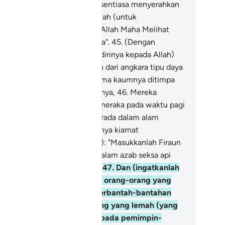
takan kepada kamu; dan aku sentiasa menyerahkan
usanku bulat-bulat kepada Allah (untuk
meliharaku); sesungguhnya Allah Maha Melihat
an keadaan hamba-hambaNya".
45
.
(Dengan
ikhlasannya dan penyerahan dirinya kepada Allah)
ka ia diselamatkan oleh Allah dari angkara tipu daya
reka; dan Firaun bersama-sama kaumnya ditimpa
ab seksa yang seburuk-buruknya,
46
.
Mereka
dedahkan kepada bahang api neraka pada waktu pagi
n petang (semasa mereka berada dalam alam
rzakh); dan pada hari berlakunya kiamat
iperintahkan kepada malaikat): "Masukkanlah Firaun
n pengikut-pengikutnya ke dalam azab seksa api
raka yang seberat-beratnya!"
47
.
Dan (ingatkanlah
rkara yang berlaku) semasa orang-orang yang
fir dan yang menderhaka berbantah-bantahan
lam neraka, iaitu orang-orang yang lemah (yang
njadi pengikut) berkata kepada pemimpin-