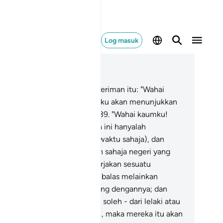
Log masuk
ca dalam Konteks
 40, Halaman 472, Juz 24
.
Dan berkatalah pula orang beriman itu: "Wahai
umku! Turutlah (nasihatku), aku akan menunjukkan
pada kamu jalan yang benar.
39
.
"Wahai kaumku!
sungguhnya kehidupan dunia ini hanyalah
senangan (untuk sementara waktu sahaja), dan
sungguhnya hari akhirat itulah sahaja negeri yang
al.
40
.
"Sesiapa yang mengerjakan sesuatu
rbuatan jahat maka ia tidak dibalas melainkan
ngan kejahatan yang sebanding dengannya; dan
siapa yang mengerjakan amal soleh - dari lelaki atau
rempuan - sedang ia beriman, maka mereka itu akan