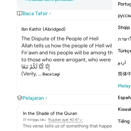
Portu
Baca Tafsir
русск
Shqip
Ibn Kathir (Abridged)
The Dispute of the People of Hell
ภาษา
Allah tells us how the people of Hell will dispu
Türkç
Fir`awn and his people will be among them. The
to those who were arrogant, who were the lead
اردو
إِنَّا كُنَّا لَكُمْ تَبَعًا
(Verily,
…
简体
Baca Lagi
Melay
Españ
Pelajaran
Kiswah
In the Shade of the Quran
31 minggu lalu
·
Rujukan
ayat 40:47
Tiếng 
This verse tells us of something that happens after 