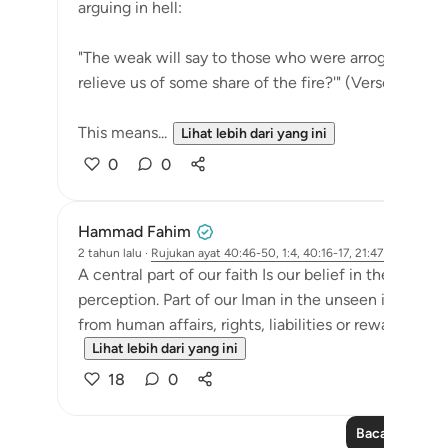
arguing in hell:
"The weak will say to those who were arrogant, 'We
relieve us of some share of the fire?'" (Verse 47)
This means...
Lihat lebih dari yang ini
0
0
Hammad Fahim
2 tahun lalu
·
Rujukan
ayat 40:46-50, 1:4, 40:16-17, 21:47
A central part of our faith Is our belief in the unseen
perception. Part of our Iman in the unseen is Allah
from human affairs, rights, liabilities or rewards will 
Lihat lebih dari yang ini
18
0
Baca Lagi Pela