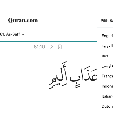
Pilih 
61. As-Saff
Englis
Terjemahan
: Abdullah Muhammad Basmeih
العربية
61:10
বাংলা
ﲘ
ﲙ
ارسی
França
Indon
Italia
Dutch