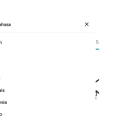
Bahasa
Log masuk
Halaman
552
Juz
28
/
Hizb
55
h
ﲒ
ﲓ
ﲔ
ﲕ
ﲖ
ﲗ
ذاب اليم ١٠
ف
جِيكُم مِّنْ عَذَابٍ أَلِيمٍۢ ١٠
is
esia
no