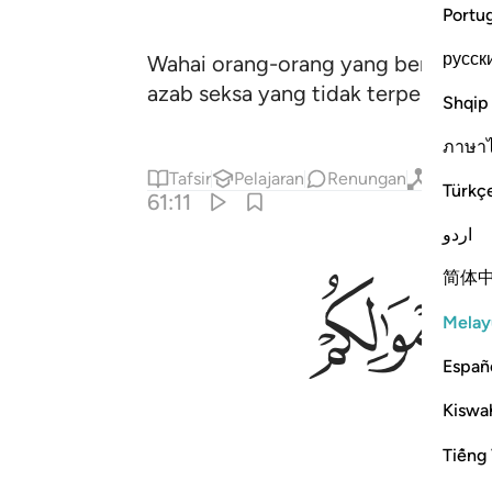
Portu
русск
Wahai orang-orang yang beriman! 
azab seksa yang tidak terperi saki
Shqip
ภาษา
Tafsir
Pelajaran
Renungan
Qiraat
Türkç
61:11
اردو
ﲢ
简体
Melay
Españ
Kiswah
Tiếng 