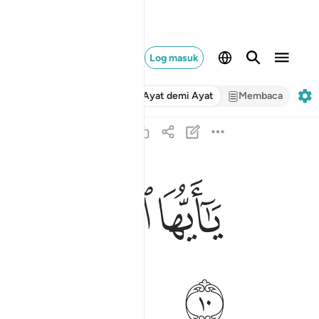
Log masuk
Ayat demi Ayat
Membaca
ﲏ
ﲐ
ﲑ
يا ايها الذين امنوا هل ادلكم على تجارة تنجيكم من ع
يَـٰٓأَيُّهَا ٱلَّذِينَ ءَامَنُوا۟ هَلْ أَدُلُّكُمْ عَلَىٰ تِجَـٰرَةٍۢ تُن
ﲚ