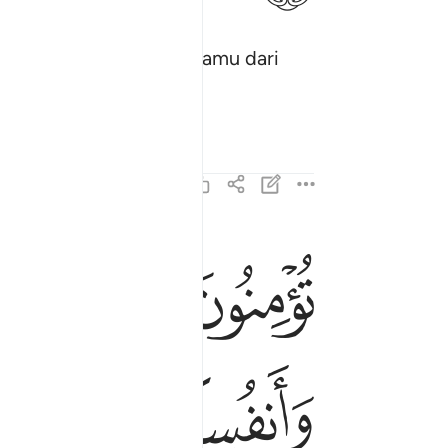
boleh menyelamatkan kamu dari
ﲛ
ﲜ
ﲝ
تومنون بالله ورسوله وتجاهدون في سبيل الله بامو
تُؤْمِنُونَ بِٱللَّهِ وَرَسُولِهِۦ وَتُجَـٰهِدُونَ فِى سَبِيلِ ٱللَّهِ بِأ
ﲣﲤ
ﲥ
ﲦ