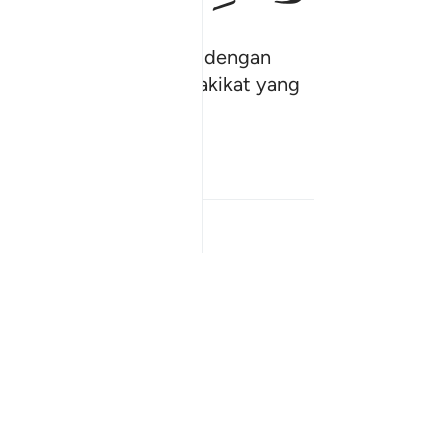
menegakkan ugama Allah dengan
u hendak mengetahui (hakikat yang