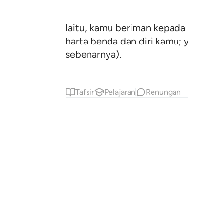
Iaitu, kamu beriman kepada Allah
harta benda dan diri kamu; yang de
sebenarnya).
Tafsir
Pelajaran
Renungan