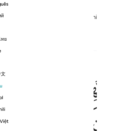
guês
ий
Mahukah Aku tunjukkan sesuatu perniagaan yang 
tnya?
ไทย
e
ﲞ
ﲟ
ﲠ
ﲡ
中文
الكم وانفسكم ذالكم خير لكم ان كنتم تعلمون ١١
َمْوَٰلِكُمْ وَأَنفُسِكُمْ ۚ ذَٰلِكُمْ خَيْرٌۭ لَّكُمْ إِن كُنتُمْ تَعْلَمُونَ ١١
u
ol
ﲧ
ﲨ
ﲩ
ﲪ
ﲫ
ili
Việt