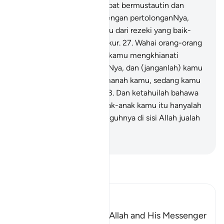
Allah memberi kamu tempat bermustautin dan
diperkuatkanNya kamu dengan pertolonganNya,
serta dikurniakanNya kamu dari rezeki yang baik-
baik, supaya kamu bersyukur.
27
.
Wahai orang-orang
yang beriman! Janganlah kamu mengkhianati
(amanah) Allah dan RasulNya, dan (janganlah) kamu
mengkhianati amanah-amanah kamu, sedang kamu
mengetahui (salahnya).
28
.
Dan ketahuilah bahawa
harta benda kamu dan anak-anak kamu itu hanyalah
menjadi ujian, dan sesungguhnya di sisi Allah jualah
pahala yang besar.
-
Abdullah Muhammad Basmeih
Baca Tafsir
Ibn Kathir (Abridged)
The Command to obey Allah and His Messenger