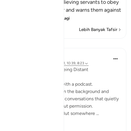
Allah commands His believing servants to obey
Him and His Messenger and warns them against
defying him and
…
Baca Lagi
Lebih Banyak Tafsir
Refleksi
ekaterina myachina
19 minggu lalu
·
Rujukan
ayat 2:111, 10:39, 8:23
When the Qur’an Stops Being Distant
It began, unexpectedly, with a podcast.
Not a short clip you play in the background and
forget—but one of those conversations that quietly
pulls you in, almost without permission.
I didn’t plan to finish it. But somewhere ...
Lihat lebih dari yang ini
9
0