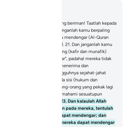
Baca dalam Konteks
Bab 8, Halaman 179, Juz 9
20
.
Wahai orang-orang yang beriman! Taatlah kepada
Allah dan RasulNya dan janganlah kamu berpaling
daripadanya, sedang kamu mendengar (Al-Quran
yang mewajibkan taatnya).
21
.
Dan janganlah kamu
menjadi seperti orang-orang (kafir dan munafik)
yang berkata: "Kami dengar", padahal mereka tidak
mendengar (tidak mahu menerima dan
mematuhinya).
22
.
Sesungguhnya sejahat-jahat
makhluk yang melata, pada sisi (hukum dan
ketetapan) Allah, ialah orang-orang yang pekak lagi
bisu, yang tidak mahu memahami sesuatupun
(dengan akal fikirannya).
23
.
Dan kalaulah Allah
mengetahui ada kebaikan pada mereka, tentulah
Ia menjadikan mereka dapat mendengar; dan
kalau Allah menjadikan mereka dapat mendengar