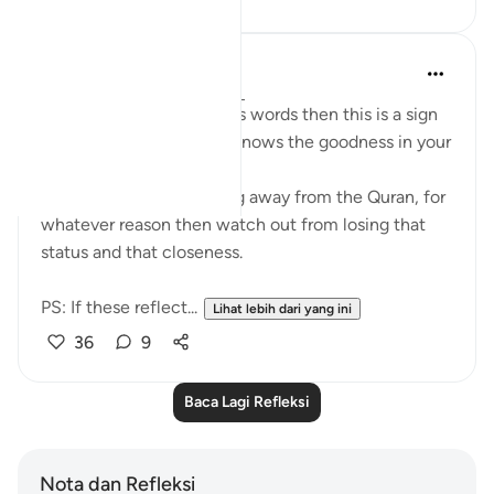
Mohannad Hakeem
4 tahun lalu
·
Rujukan
ayat 8:23
If Allah made you hear His words then this is a sign
that Allah loves you and knows the goodness in your
heart
If you see yourself turning away from the Quran, for
whatever reason then watch out from losing that
status and that closeness.
PS: If these reflect...
Lihat lebih dari yang ini
36
9
Baca Lagi Refleksi
Nota dan Refleksi