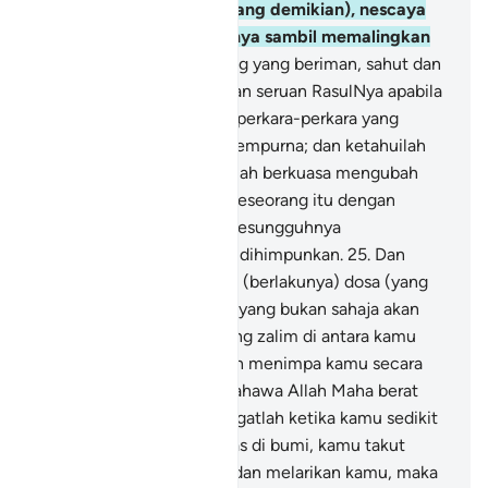
juga (dengan keadaan yang demikian), nescaya
mereka tidak menerimanya sambil memalingkan
diri.
24
.
Wahai orang-orang yang beriman, sahut dan
sambutlah seruan Allah dan seruan RasulNya apabila
Ia menyeru kamu kepada perkara-perkara yang
menjadikan kamu hidup sempurna; dan ketahuilah
bahawa sesungguhnya Allah berkuasa mengubah
atau menyekat di antara seseorang itu dengan
(pekerjaan) hatinya, dan sesungguhnya
kepadaNyalah kamu akan dihimpunkan.
25
.
Dan
jagalah diri kamu daripada (berlakunya) dosa (yang
membawa bala bencana) yang bukan sahaja akan
menimpa orang-orang yang zalim di antara kamu
secara khusus (tetapi akan menimpa kamu secara
umum). Dan ketahuilah bahawa Allah Maha berat
azab seksaNya.
26
.
Dan ingatlah ketika kamu sedikit
bilangannya serta tertindas di bumi, kamu takut
orang-orang menangkap dan melarikan kamu, maka