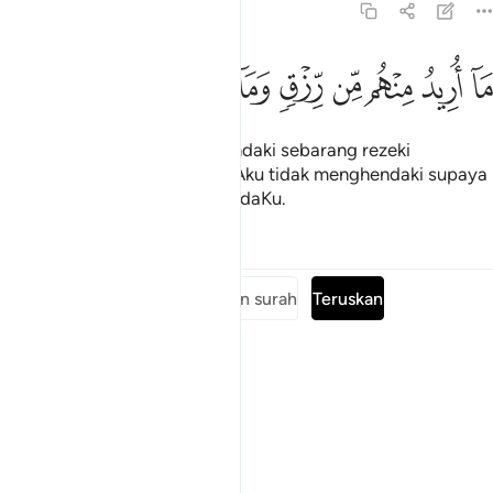
51:57
ﱪ
ﱫ
ﱬ
ﱭ
ﱮ
ﱯ
ا اريد منهم من رزق وما اريد ان يطعمون ٥٧
ﱰ
ﱱ
ﱲ
ﱳ
َآ أُرِيدُ مِنْهُم مِّن رِّزْقٍۢ وَمَآ أُرِيدُ أَن يُطْعِمُونِ ٥٧
Aku tidak sekali-kali menghendaki sebarang rezeki
pemberian dari mereka, dan Aku tidak menghendaki supaya
mereka memberi makan kepadaKu.
Tafsir
Pelajaran
Renungan
Baca keseluruhan surah
Teruskan