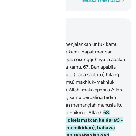
Perkataan demi perkataan
Teruskan Membaca
Baca dalam Konteks
Bab 17, Halaman 289, Juz 15
66
.
Tuhan kamulah yang menjalankan untuk kamu
kapal-kapal di laut, supaya kamu dapat mencari
rezeki dari limpah kurniaNya; sesungguhnya Ia adalah
Maha Mengasihani kepada kamu.
67
.
Dan apabila
kamu terkena bahaya di laut, (pada saat itu) hilang
lenyaplah (dari ingatan kamu) makhluk-makhluk
yang kamu seru selain dari Allah; maka apabila Allah
selamatkan kamu ke darat, kamu berpaling tadah
(tidak mengingatiNya); dan memanglah manusia itu
sentiasa kufur (akan nikmat-nikmat Allah).
68
.
Adakah kamu - (sesudah diselamatkan ke darat) -
merasa aman (dan tidak memikirkan), bahawa
Allah akan menggempakan sebahagian dari