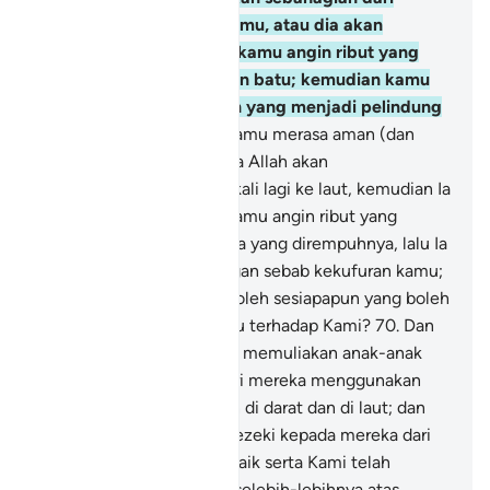
daratan itu menimbus kamu, atau dia akan
menghantarkan kepada kamu angin ribut yang
menghujani kamu dengan batu; kemudian kamu
tidak beroleh sesiapapun yang menjadi pelindung
kamu?
69
.
Atau adakah kamu merasa aman (dan
tidak memikirkan) bahawa Allah akan
mengembalikan kamu sekali lagi ke laut, kemudian Ia
menghantarkan kepada kamu angin ribut yang
memecah belahkan segala yang dirempuhnya, lalu Ia
mengaramkan kamu dengan sebab kekufuran kamu;
kemudian kamu tidak beroleh sesiapapun yang boleh
menuntut bela tentang itu terhadap Kami?
70
.
Dan
sesungguhnya Kami telah memuliakan anak-anak
Adam; dan Kami telah beri mereka menggunakan
berbagai-bagai kenderaan di darat dan di laut; dan
Kami telah memberikan rezeki kepada mereka dari
benda-benda yang baik-baik serta Kami telah
lebihkan mereka dengan selebih-lebihnya atas