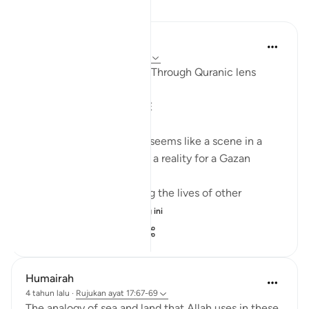
Refleksi
Syaari Ab Rahman
tahun lalu
·
Rujukan
ayat 17:68-77
AL ISRAA SERIES ~ Gaza Through Quranic lens
Ayat 68 - 77
EXPELLING ARROGANCE
Losing all your 9 children seems like a scene in a
dramatic movie. Alas, it is a reality for a Gazan
doctor, Dr Alaa Al-Najjar.
While she was busy saving the lives of other
children...
Lihat lebih dari yang ini
8
2
140
Humairah
4 tahun lalu
·
Rujukan
ayat 17:67-69
The analogy of sea and land that Allah uses in these