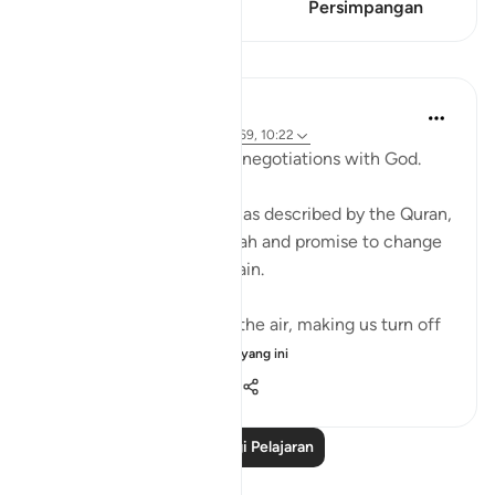
Persimpangan
Persimpangan
Pelajaran
Ammar AlShukry
4 tahun lalu
·
Rujukan
ayat 17:68-69, 10:22
⁣Storms make you go into negotiations with God. ⁣⁣
It could be a storm at sea as described by the Quran,
where people implore Allah and promise to change
if they live to see land again. ⁣⁣
It could be turbulence in the air, making us turn off
our movie a...
Lihat lebih dari yang ini
38
3
576
Baca Lagi Pelajaran