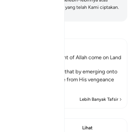
banyak makhluk-makhluk yang telah Kami ciptakan.
-
Abdullah Muhammad Basmeih
Baca Tafsir
Ibn Kathir (Abridged)
Does not the Punishment of Allah come on Land
too
Allah says, do you think that by emerging onto
dry land you will be safe from His vengeance
and punis
…
Baca Lagi
Lebih Banyak Tafsir
Lihat Qiraat
Ayat ini mempunyai 1
Lihat