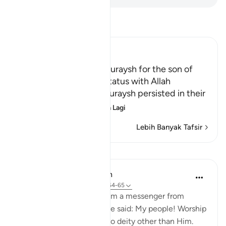
Baca Tafsir
Ibn Kathir (Abridged)
The Contempt of the Quraysh for the son of
Maryam, and His true Status with Allah
Allah tells us how the Quraysh persisted in their
disbelief and stub
…
Baca Lagi
Lebih Banyak Tafsir
Pelajaran
In the Shade of the Quran
31 minggu lalu
·
Rujukan
ayat 43:64-65
"And We sent forth to them a messenger from
among themselves, and he said: My people! Worship
God alone, for you have no deity other than Him.