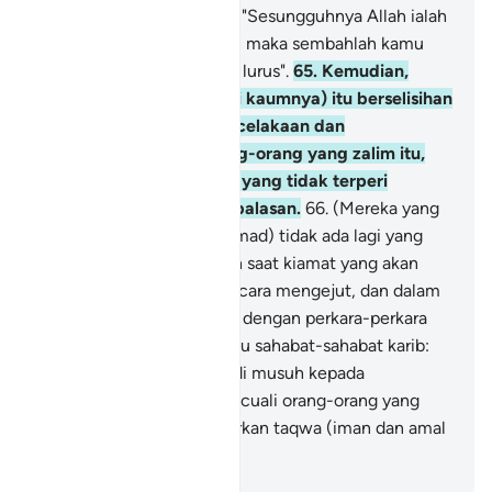
dan taatlah kepadaku.
64
.
"Sesungguhnya Allah ialah
Tuhanku dan Tuhan kamu, maka sembahlah kamu
akan Dia; inilah jalan yang lurus".
65
.
Kemudian,
golongan-golongan (dari kaumnya) itu berselisihan
sesama sendiri. Maka kecelakaan dan
kebinasaanlah bagi orang-orang yang zalim itu,
dari (paluan) azab seksa yang tidak terperi
sakitnya, pada hari pembalasan.
66
.
(Mereka yang
menentang Nabi Muhammad) tidak ada lagi yang
mereka tunggu melainkan saat kiamat yang akan
datang kepada mereka secara mengejut, dan dalam
keadaan mereka lalai leka dengan perkara-perkara
keduniaan.
67
.
Pada hari itu sahabat-sahabat karib:
setengahnya akan menjadi musuh kepada
setengahnya yang lain, kecuali orang-orang yang
persahabatannya berdasarkan taqwa (iman dan amal
soleh).
-
Abdullah Muhammad Basmeih