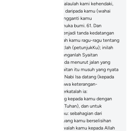
kaum Bani Israil.
60
.
Dan kalaulah kami kehendaki,
kami berkuasa melahirkan daripada kamu (wahai
kaum lelaki): malaikat mengganti kamu
(menjalankan urusan) di muka bumi.
61
.
Dan
sesungguhnya Nabi Isa menjadi tanda kedatangan
hari kiamat, maka janganlah kamu ragu-ragu tentang
(hari kiamat) itu, dan turutlah (petunjukKu); inilah
jalan yang lurus.
62
.
Dan janganlah Syaitan
menghalang kamu (daripada menurut jalan yang
benar); sesungguhnya Syaitan itu musuh yang nyata
bagi kamu.
63
.
Dan ketika Nabi Isa datang (kepada
kaumnya) dengan membawa keterangan-
keterangan yang nyata, berkatalah ia:
"Sesungguhnya aku datang kepada kamu dengan
membawa hikmat (ajaran Tuhan), dan untuk
menerangkan kepada kamu: sebahagian dari
(perkara-perkara ugama) yang kamu berselisihan
padanya. Oleh itu, bertaqwalah kamu kepada Allah