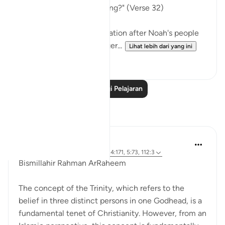
Will you not be God-fearing?" (Verse 32)
God raised another generation after Noah's people
and sent them a messenger...
Lihat lebih dari yang ini
0
0
Baca Lagi Pelajaran
Refleksi
L Ahmad
3 tahun lalu
·
Rujukan
ayat 43:65, 4:171, 5:73, 112:3
Bismillahir Rahman ArRaheem
The concept of the Trinity, which refers to the
belief in three distinct persons in one Godhead, is a
fundamental tenet of Christianity. However, from an