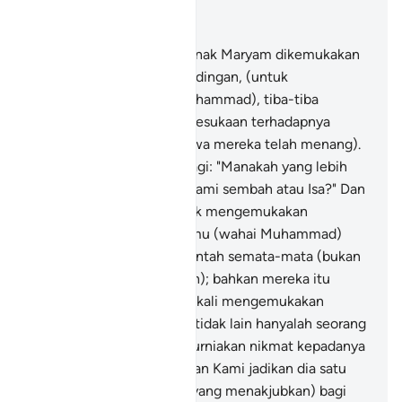
Baca dalam Konteks
Bab 43, Halaman 494, Juz 25
57
.
Dan ketika (nabi Isa) anak Maryam dikemukakan
sebagai satu misal perbandingan, (untuk
membantahmu wahai Muhammad), tiba-tiba
kaummu bersorak-sorak kesukaan terhadapnya
(kerana menyangka bahawa mereka telah menang).
58
.
Dan mereka berkata lagi: "Manakah yang lebih
baik, benda-benda yang kami sembah atau Isa?" Dan
(sebenarnya) mereka tidak mengemukakan
perbandingan itu kepadamu (wahai Muhammad)
melainkan kerana membantah semata-mata (bukan
kerana mencari kebenaran); bahkan mereka itu
adalah kaum yang suka sekali mengemukakan
bantahan.
59
.
Nabi Isa itu tidak lain hanyalah seorang
hamba yang telah Kami kurniakan nikmat kepadanya
(dengan pangkat Nabi), dan Kami jadikan dia satu
contoh (kekuasaan kami yang menakjubkan) bagi