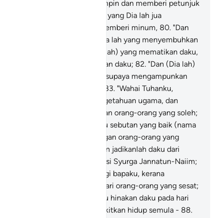
maka Dia lah yang memimpin dan memberi petunjuk
kepadaku;
79
.
"Dan Tuhan yang Dia lah jua
memberiku makan dan memberi minum,
80
.
"Dan
apabila aku sakit, maka Dia lah yang menyembuhkan
penyakitku;
81
.
"Dan (Dia lah) yang mematikan daku,
kemudian Ia menghidupkan daku;
82
.
"Dan (Dia lah)
yang aku harap-harapkan supaya mengampunkan
dosaku pada hari kiamat;
83
.
"Wahai Tuhanku,
berikanlah daku ilmu pengetahuan ugama, dan
hubungkanlah daku dengan orang-orang yang soleh;
84
.
"Dan jadikanlah bagiku sebutan yang baik (nama
yang harum) dalam kalangan orang-orang yang
datang kemudian;
85
.
"Dan jadikanlah daku dari
orang-orang yang mewarisi Syurga Jannatun-Naiim;
86
.
"Dan ampunkanlah bagi bapaku, kerana
sesungguhnya ia adalah dari orang-orang yang sesat;
87
.
"Dan janganlah engkau hinakan daku pada hari
makhluk-makhluk dibangkitkan hidup semula -
88
.