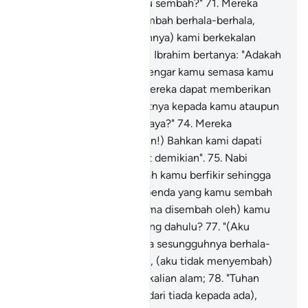
kaumnya: "Apa yang kamu sembah?"
71
.
Mereka
menjawab: "Kami menyembah berhala-berhala,
maka (kerana memuliakannya) kami berkekalan
menyembahnya".
72
.
Nabi Ibrahim bertanya: "Adakah
berhala-berhala itu mendengar kamu semasa kamu
menyerunya?
73
.
"Atau mereka dapat memberikan
sesuatu yang ada manfaatnya kepada kamu ataupun
menimpakan sesuatu bahaya?"
74
.
Mereka
menjawab: "(Tidak satupun!) Bahkan kami dapati
datuk nenek kami berbuat demikian".
75
.
Nabi
Ibrahim berkata: "Sudahkah kamu berfikir sehingga
nampak gunanya benda-benda yang kamu sembah
itu? -
76
.
"(Yang sekian lama disembah oleh) kamu
dan datuk nenek kamu yang dahulu?
77
.
"(Aku
bertanya demikian) kerana sesungguhnya berhala-
berhala itu ialah musuhKu, (aku tidak menyembah)
melainkan Allah Tuhan sekalian alam;
78
.
"Tuhan
yang menciptakan daku (dari tiada kepada ada),