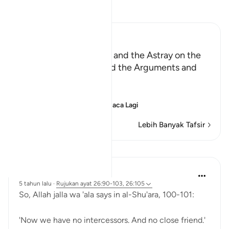
Baca Tafsir
Ibn Kathir (Abridged)
Those Who have Taqwa and the Astray on the
Day of Resurrection, and the Arguments and
Sorrow of the Erring
وَأُزْلِفَتِ الْجَنَّةُ
(And Paradise will be
…
Baca Lagi
Lebih Banyak Tafsir
Pelajaran
Abu Eesa
5 tahun lalu
·
Rujukan
ayat 26:90-103, 26:105
So, Allah jalla wa 'ala says in al-Shu'ara, 100-101:
'Now we have no intercessors. And no close friend.'