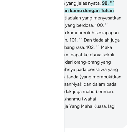
adalah di dalam kesesatan yang jelas nyata,
98
.
" `
Kerana kami menyamakan kamu dengan Tuhan
sekalian alam;
99
.
" ` Dan tiadalah yang menyesatkan
kami melainkan golongan yang berdosa.
100
.
" `
Dengan sebab itu, tiadalah kami beroleh sesiapapun
yang memberi pertolongan,
101
.
" ` Dan tiadalah juga
sahabat karib yang bertimbang rasa.
102
.
" ` Maka
alangkah baiknya kalau kami dapat ke dunia sekali
lagi, supaya kami menjadi dari orang-orang yang
beriman. ' "
103
.
Sesungguhnya pada peristiwa yang
demikian itu terdapat satu tanda (yang membukitkan
keesaan Allah dan kekuasaanNya); dan dalam pada
itu, kebanyakan mereka tidak juga mahu beriman.
104
.
Dan sesungguhnya Tuhanmu (wahai
Muhammad), Dia lah sahaja Yang Maha Kuasa, lagi
Maha mengasihani.
-
Abdullah Muhammad Basmeih