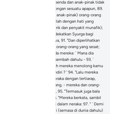
"Hari yang padanya harta benda dan anak-pinak tidak
dapat memberikan pertolongan sesuatu apapun,
89
.
"Kecuali (harta benda dan anak-pinak) orang-orang
yang datang mengadap Allah dengan hati yang
selamat sejahtera (dari syirik dan penyakit munafik);
90
.
"Dan (pada hari itu) didekatkan Syurga bagi
orang-orang yang bertaqwa,
91
.
"Dan diperlihatkan
neraka jelas nyata kepada orang-orang yang sesat;
92
.
"Serta dikatakan kepada mereka: ` Mana dia
benda-benda yang kamu sembah dahulu -
93
.
`
Selain dari Allah? Dapatkah mereka menolong kamu
atau menolong dirinya sendiri ? '
94
.
"Lalu mereka
dihumbankan ke dalam neraka dengan tertiarap,
jatuh bangun berulang-ulang, - mereka dan orang-
orang yang sesat bersama,
95
.
"Termasuk juga bala
tentera iblis semuanya.
96
.
"Mereka berkata, sambil
bertengkar sesama sendiri dalam neraka:
97
.
" ` Demi
Allah! Sesungguhnya kami (semasa di dunia dahulu)