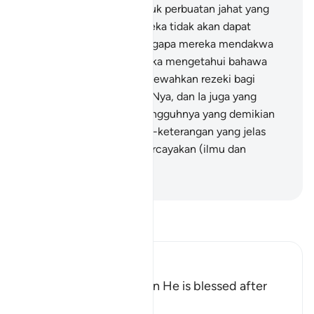
perbuatan-perbuatan buruk perbuatan jahat yang
mereka lakukan, dan mereka tidak akan dapat
melepaskan diri.
52
.
(Mengapa mereka mendakwa
demikian), tidakkah mereka mengetahui bahawa
sesungguhnya Allah memewahkan rezeki bagi
sesiapa yang dikehendakiNya, dan Ia juga yang
menyempitkannya? Sesungguhnya yang demikian
mengandungi keterangan-keterangan yang jelas
bagi orang-orang yang percayakan (ilmu dan
kebijaksanaan Allah).
-
Abdullah Muhammad Basmeih
Baca Tafsir
Ibn Kathir (Abridged)
How Man changes when He is blessed after
suffering Harm