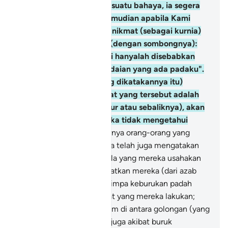
manusia disentuh oleh sesuatu bahaya, ia segera
berdoa kepada Kami; kemudian apabila Kami
memberikannya sesuatu nikmat (sebagai kurnia)
dari Kami, berkatalah ia (dengan sombongnya):
"Aku diberikan nikmat ini hanyalah disebabkan
pengetahuan dan kepandaian yang ada padaku".
(Tidaklah benar apa yang dikatakannya itu)
bahkan pemberian nikmat yang tersebut adalah
ujian (adakah ia bersyukur atau sebaliknya), akan
tetapi kebanyakan mereka tidak mengetahui
(hakikat itu).
50
.
Sebenarnya orang-orang yang
terdahulu daripada mereka telah juga mengatakan
yang demikian maka segala yang mereka usahakan
itu tidak dapat menyelamatkan mereka (dari azab
Allah).
51
.
Lalu mereka ditimpa keburukan padah
perbuatan-perbuatan jahat yang mereka lakukan;
dan orang-orang yang zalim di antara golongan (yang
musyrik) ini akan ditimpa juga akibat buruk