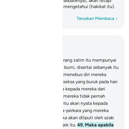
(adakah ia bersyukur atau sebaliknya), akan tetapi
kebanyakan mereka tidak mengetahui (hakikat itu).
Perkataan demi perkataan
Teruskan Membaca
Baca dalam Konteks
Bab 39, Halaman 464, Juz 24
47
.
Dan sekiranya orang-orang zalim itu mempunyai
segala apa jua yang ada di bumi, disertai sebanyak itu
lagi, tentulah mereka rela menebus diri mereka
dengannya daripada azab seksa yang buruk pada hari
kiamat, setelah jelas nyata kepada mereka dari
(hukum) Allah, azab yang mereka tidak pernah
fikirkan.
48
.
Dan sudah tentu akan nyata kepada
mereka keburukan perkara-perkara yang mereka
telah usahakan, dan mereka akan diliputi oleh azab
yang mereka telah ejek-ejek itu.
49
.
Maka apabila