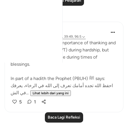
Baca Lagi Pelajaran
Refleksi
Sana Hamdan
3 tahun lalu
·
Rujukan
ayat 20:114, 39:49, 96:5
In this ayah, we see the importance of thanking and
reaching out to Allah (SWT) during hardship, but
most importantly the same during times of
blessings.
In part of a hadith the Prophet (PBUH) ﷺ says:
احفظ الله تجده أمامك تعرف إلى الله في الرخاء، يعرفك
في الش...
Lihat lebih dari yang ini
5
1
Baca Lagi Refleksi